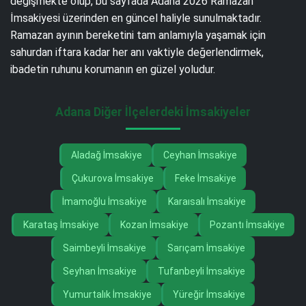
değişmekte olup, bu sayfada Adana 2026 Ramazan
İmsakiyesi üzerinden en güncel haliyle sunulmaktadır.
Ramazan ayının bereketini tam anlamıyla yaşamak için
sahurdan iftara kadar her anı vaktiyle değerlendirmek,
ibadetin ruhunu korumanın en güzel yoludur.
Adana Diğer İlçelerdeki İmsakiyeler
Aladağ İmsakiye
Ceyhan İmsakiye
Çukurova İmsakiye
Feke İmsakiye
İmamoğlu İmsakiye
Karaısalı İmsakiye
Karataş İmsakiye
Kozan İmsakiye
Pozantı İmsakiye
Saimbeyli İmsakiye
Sarıçam İmsakiye
Seyhan İmsakiye
Tufanbeyli İmsakiye
Yumurtalık İmsakiye
Yüreğir İmsakiye