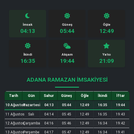
İmsak
Güneş
Öğle
04:13
05:44
12:49
İkindi
Akşam
Yatsı
16:35
19:44
21:09
ADANA RAMAZAN İMSAKIYESI
Tarih
Gün
Sahur
Güneş
Öğle
İkindi
İftar
10 Ağustos
Pazartesi
04:13
05:44
12:49
16:35
19:44
11 Ağustos
Salı
04:14
05:45
12:49
16:35
19:43
12 Ağustos
Çarşamba
04:16
05:46
12:49
16:34
19:42
13 Ağustos
Perşembe
04:17
05:47
12:49
16:34
19:41