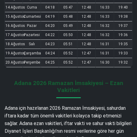
14 Ağustos
Cuma
04:18
05:47
12:48
16:33
19:40
15 Ağustos
Cumartesi
04:19
05:48
12:48
16:33
19:38
16 Ağustos
Pazar
04:20
05:49
12:48
16:32
19:37
17 Ağustos
Pazartesi
04:22
05:50
12:48
16:32
19:36
18 Ağustos
Salı
04:23
05:51
12:48
16:31
19:35
19 Ağustos
Çarşamba
04:24
05:52
12:47
16:31
19:33
20 Ağustos
Perşembe
04:25
05:52
12:47
16:30
19:32
Adana 2026 Ramazan İmsakiyesi – Ezan
Vakitleri
Adana için hazırlanan 2026 Ramazan İmsakiyesi, sahurdan
iftara kadar tüm önemli vakitleri kolayca takip etmenizi
sağlar. Adana ezan vakitleri, iftar vakti ve sahur vakti bilgileri
Diyanet İşleri Başkanlığı’nın resmi verilerine göre her gün