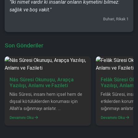
"İki nimet vardır ki insanlar onların kıymetini bilmez:
sağlık ve boş vakit."
Buhari, Rikak 1
Son Gönderiler
Nâs Sûresi Okunuşu, Arapça
Felâk Sûresi Ok
Yazılışı, Anlamı ve Fazileti
Yazılışı, Anlamı 
Nâs Sûresi, insanı hem içsel hem de
Felâk Sûresi, insan
dışsal kötülüklerden koruması için
etkilerden koruması
Allah’a sığınmayı anlatır. ...
sığınmayı anlatır. ...
Devamını Oku
Devamını Oku