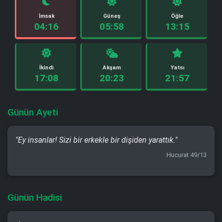
İmsak
Güneş
Öğle
04:16
05:58
13:15
İkindi
Akşam
Yatsı
17:08
20:23
21:57
Günün Ayeti
"Ey insanlar! Sizi bir erkekle bir dişiden yarattık."
Hucurat 49/13
Günün Hadisi