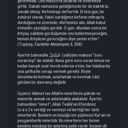
getirmedik. Onu mescitte bıraktık ve evlerimize
gittik. Sabah namazına geldiğimizde bir de baktık ki,
zavallı ölmüş. Kefenleyip defnettik. Ertesi gün, bir
zuhûrat olarak, fakiri sardığımız kefenin mihrapta
durduğunu ve üzerinde; «Kefeninizi alın, Allah kabul
etmedi!» yazdığını gördük. O gün; «Bundan sonra bir
ihtiyaç sahibini gördüğümde onu bekletmeyeceğim,
hemen ihtiyâcını göreceğim» diye yemin ettim.”
(Topbaş,
Faziletler Medeniyeti,
II, 308)
Âyette bahsedile اَلسَّٓائِلُ (sâil)den maksat “soru
soran kişi” de olabilir. Buna göre soru soran kimse ne
kadar karışık sual tevcih ederse etsin, her halükarda
ona şefkatle cevap vermek gerekir. Böyle
durumlarda kızmak, azarlamak ve kovmak câiz
görülen bir davranış değildir.
Üçüncü tâlimat ise Allah’ın nimetlerini şükrân ve
minnetle anmak ve anlatmakla alakalıdır. Âyette
bahsedilen “nimet”, Allah Teâlâ’nın Efendimiz
(s.a.s.)’e verdiği ve vermeyi va‘dettiği her türlü
nimetlerdir. Bunların en büyüğü ise şüphesiz Kur’an ve
peygamberlik nimetidir. Bu nimetlerin her birinin
kendine münâsip bir anlatma şekli vardır. İnsanın dil