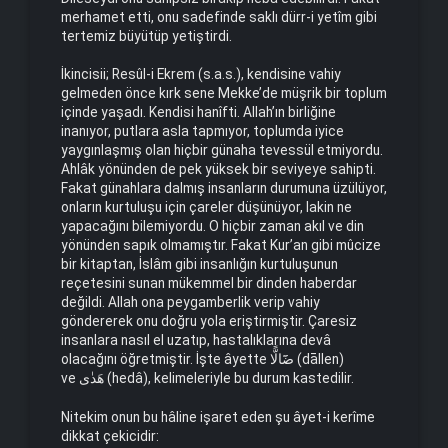
merhamet etti, onu sadefinde saklı dürr-i yetîm gibi
tertemiz büyütüp yetiştirdi.
İkincisii; Resûl-i Ekrem (s.a.s.), kendisine vahiy
gelmeden önce kırk sene Mekke’de müşrik bir toplum
içinde yaşadı. Kendisi hanîfti. Allah’ın birliğine
inanıyor, putlara asla tapmıyor, toplumda iyice
yaygınlaşmış olan hiçbir günaha tevessül etmiyordu.
Ahlâk yönünden de pek yüksek bir seviyeye sahipti.
Fakat günahlara dalmış insanların durumuna üzülüyor,
onların kurtuluşu için çareler düşünüyor, lakin ne
yapacağını bilemiyordu. O hiçbir zaman akıl ve din
yönünden sapık olmamıştır. Fakat Kur’an gibi mûcize
bir kitaptan, İslâm gibi insanlığın kurtuluşunun
reçetesini sunan mükemmel bir dinden haberdar
değildi. Allah ona peygamberlik verip vahiy
göndererek onu doğru yola eriştirmiştir. Çaresiz
insanlara nasıl el uzatıp, hastalıklarına devâ
olacağını öğretmiştir. İşte âyette ضَٓالًّا (dāllen)
ve هَدٰى (hedâ), kelimeleriyle bu durum kastedilir.
Nitekim onun bu hâline işaret eden şu âyet-i kerîme
dikkat çekicidir: