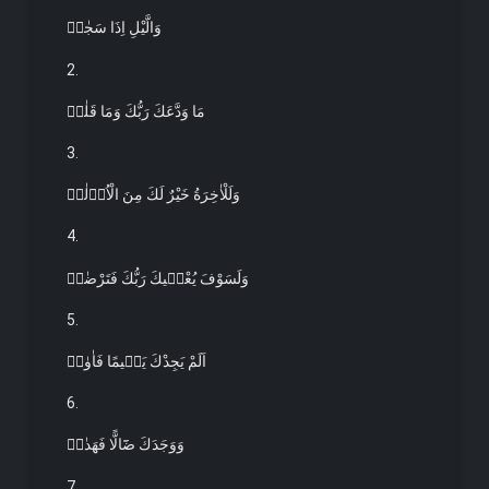
وَالَّيْلِ اِذَا سَجٰىۙ
2.
مَا وَدَّعَكَ رَبُّكَ وَمَا قَلٰىۜ
3.
وَلَلْاٰخِرَةُ خَيْرٌ لَكَ مِنَ الْاُو۫لٰىۜ
4.
وَلَسَوْفَ يُعْط۪يكَ رَبُّكَ فَتَرْضٰىۜ
5.
اَلَمْ يَجِدْكَ يَت۪يمًا فَاٰوٰىۖ
6.
وَوَجَدَكَ ضَٓالًّا فَهَدٰىۖ
7.