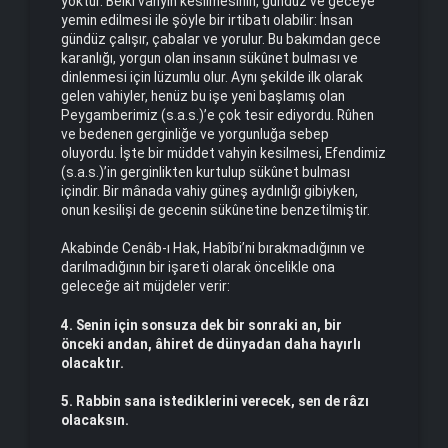
yoktur. Belki vahyin kesilmesinin, gündüz ve geceye
yemin edilmesi ile şöyle bir irtibatı olabilir: İnsan
gündüz çalışır, çabalar ve yorulur. Bu bakımdan gece
karanlığı, yorgun olan insanın sükûnet bulması ve
dinlenmesi için lüzumlu olur. Aynı şekilde ilk olarak
gelen vahiyler, henüz bu işe yeni başlamış olan
Peygamberimiz (s.a.s.)’e çok tesir ediyordu. Rûhen
ve bedenen gerginliğe ve yorgunluğa sebep
oluyordu. İşte bir müddet vahyin kesilmesi, Efendimiz
(s.a.s.)’in gerginlikten kurtulup sükûnet bulması
içindir. Bir mânada vahiy güneş aydınlığı gibiyken,
onun kesilişi de gecenin sükûnetine benzetilmiştir.
Akabinde Cenâb-ı Hak, Habîbi’ni bırakmadığının ve
darılmadığının bir işareti olarak öncelikle ona
geleceğe ait müjdeler verir:
4. Senin için sonsuza dek bir sonraki an, bir
önceki andan, âhiret de dünyadan daha hayırlı
olacaktır.
5. Rabbin sana istediklerini verecek, sen de râzı
olacaksın.