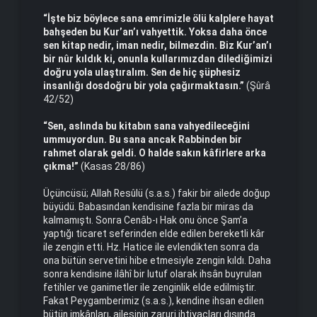
“İşte biz böylece sana emrimizle ölü kalplere hayat
bahşeden bu Kur’an’ı vahyettik. Yoksa daha önce
sen kitap nedir, iman nedir, bilmezdin. Biz Kur’an’ı
bir nûr kıldık ki, onunla kullarımızdan dilediğimizi
doğru yola ulaştıralım. Sen de hiç şüphesiz
insanlığı dosdoğru bir yola çağırmaktasın.”
(Şûrâ
42/52)
“Sen, aslında bu kitabın sana vahyedileceğini
ummuyordun. Bu sana ancak Rabbinden bir
rahmet olarak geldi. O halde sakın kâfirlere arka
çıkma!”
(Kasas 28/86)
Üçüncüsü; Allah Resûlü (s.a.s.) fakir bir ailede doğup
büyüdü. Babasından kendisine fazla bir miras da
kalmamıştı. Sonra Cenâb-ı Hak onu önce Şam’a
yaptığı ticaret seferinden elde edilen bereketli kâr
ile zengin etti. Hz. Hatice ile evlendikten sonra da
ona bütün servetini hibe etmesiyle zengin kıldı. Daha
sonra kendisine ilâhî bir lutuf olarak ihsân buyrulan
fetihler ve ganimetler ile zenginlik elde edilmiştir.
Fakat Peygamberimiz (s.a.s.), kendine ihsan edilen
bütün imkânları, ailesinin zaruri ihtiyaçları dışında