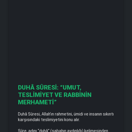
DUHÂ SÛRESİ: “UMUT,
TESLİMİYET VE RABBİNİN
MERHAMETİ”
Duhâ Sûresi, Allah’ın rahmetini, ümidi ve insanın sıkıntı
karşısındaki teslimiyetini konu alır.
Sûre, adını “duhâ” (sabahın aydınlığı) kelimesinden