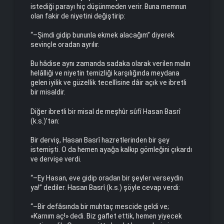
istediği parayı hiç düşünmeden verir. Buna memnun
olan fakir de niyetini değiştirip:
“–Şimdi gidip bununla ekmek alacağım” diyerek
sevinçle oradan ayrılır.
Bu hâdise aynı zamanda sadaka olarak verilen malın
helâlliği ve niyetin temizliği karşılığında meydana
gelen iyilik ve güzellik tecellîsine dâir açık ve ibretli
bir misaldir.
Diğer ibretli bir misal de meşhûr sûfî Hasan Basrî
(k.s.)’tan:
Bir derviş, Hasan Basrî hazretlerinden bir şey
istemişti. O da hemen ayağa kalkıp gömleğini çıkardı
ve dervişe verdi.
“–Ey Hasan, eve gidip oradan bir şeyler verseydin
ya!” dediler. Hasan Basrî (k.s.) şöyle cevap verdi:
“–Bir defâsında bir muhtaç mescide geldi ve;
«Karnım aç!» dedi. Biz gaflet ettik, hemen yiyecek