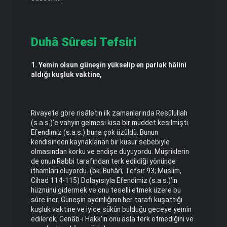
Duhâ Sûresi Tefsiri
1. Yemin olsun güneşin yükselip en parlak hâlini
aldığı kuşluk vaktine,
Rivayete göre risâletin ilk zamanlarında Resûlullah
(s.a.s.)’e vahyin gelmesi kısa bir müddet kesilmişti.
Efendimiz (s.a.s.) buna çok üzüldü. Bunun
kendisinden kaynaklanan bir kusur sebebiyle
olmasından korku ve endişe duyuyordu. Müşriklerin
de onun Rabbi tarafından terk edildiği yönünde
ithamları oluyordu. (bk. Buhârî, Tefsir 93; Müslim,
Cihad 114-115) Dolayısıyla Efendimiz (s.a.s.)’in
hüznünü gidermek ve onu teselli etmek üzere bu
sûre iner. Güneşin aydınlığının her tarafı kuşattığı
kuşluk vaktine ve iyice sükûn bulduğu geceye yemin
edilerek, Cenâb-ı Hakk’ın onu asla terk etmediğini ve