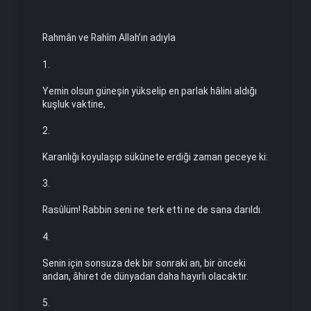
Rahmân ve Rahîm Allah’ın adıyla
1.
Yemin olsun güneşin yükselip en parlak hâlini aldığı
kuşluk vaktine,
2.
Karanlığı koyulaşıp sükûnete erdiği zaman geceye ki:
3.
Rasûlüm! Rabbin seni ne terk etti ne de sana darıldı.
4.
Senin için sonsuza dek bir sonraki an, bir önceki
andan, âhiret de dünyadan daha hayırlı olacaktır.
5.