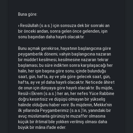
Buna göre:
›
Resûlullah (s.a.s.) için sonsuza dek bir sonraki an
bir önceki andan, sonra gelen önce gelenden, işin
sonu başından daha hayırlı olacaktır.
Bunu açmak gerekirse, hayatının başlangıcına göre
peygamberlik dönemi; vahyin başlangıcına nazaran
bir müddet kesilmesi; kesilmesine nazaran tekrar
başlaması; bu sûre indikten sonra karşılaşacağı her
halin, her işin başına göre sonu; içinde bulunduğu
saat, gün, hafta, ay ve yıla göre gelecek saat, gün,
hafta, ay ve yıl daha hayırlı olacaktır. Neticede âhiret
de onun için dünyaya göre hayırlı olacaktır. Bu müjde,
Resûl-i Ekrem (s.a.s.) her an, her nefes Yüce Rabbine
doğru kesintisiz ve düşüşü olmayan bir yükseliş
halinde olduğunu haber verir. Bu müjdenin, Mekke’nin
ilk yıllarında Peygamberimiz (s.a.s.)’in, yanındaki bir
avuç müslümanla görünüşte muzaffer olmasına
küçük bir ihtimal bile yokken verilmiş olması daha
büyük bir mâna ifade eder.