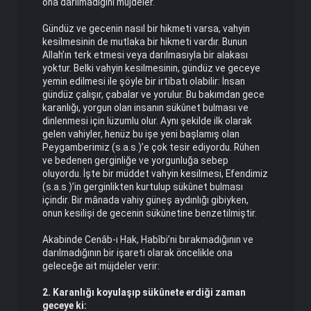
ona darılmadığını müjdeler.
Gündüz ve gecenin nasıl bir hikmeti varsa, vahyin
kesilmesinin de mutlaka bir hikmeti vardır. Bunun
Allah’ın terk etmesi veya darılmasıyla bir alakası
yoktur. Belki vahyin kesilmesinin, gündüz ve geceye
yemin edilmesi ile şöyle bir irtibatı olabilir: İnsan
gündüz çalışır, çabalar ve yorulur. Bu bakımdan gece
karanlığı, yorgun olan insanın sükûnet bulması ve
dinlenmesi için lüzumlu olur. Aynı şekilde ilk olarak
gelen vahiyler, henüz bu işe yeni başlamış olan
Peygamberimiz (s.a.s.)’e çok tesir ediyordu. Rûhen
ve bedenen gerginliğe ve yorgunluğa sebep
oluyordu. İşte bir müddet vahyin kesilmesi, Efendimiz
(s.a.s.)’in gerginlikten kurtulup sükûnet bulması
içindir. Bir mânada vahiy güneş aydınlığı gibiyken,
onun kesilişi de gecenin sükûnetine benzetilmiştir.
Akabinde Cenâb-ı Hak, Habîbi’ni bırakmadığının ve
darılmadığının bir işareti olarak öncelikle ona
geleceğe ait müjdeler verir:
2. Karanlığı koyulaşıp sükûnete erdiği zaman
geceye ki: