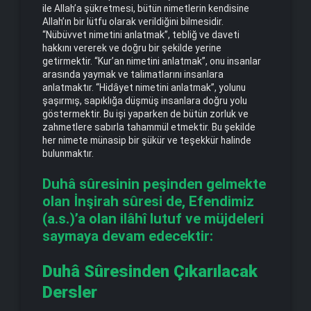
ile Allah’a şükretmesi, bütün nimetlerin kendisine
Allah’ın bir lütfu olarak verildiğini bilmesidir.
“Nübüvvet nimetini anlatmak”, tebliğ ve daveti
hakkını vererek ve doğru bir şekilde yerine
getirmektir. “Kur’an nimetini anlatmak”, onu insanlar
arasında yaymak ve talimatlarını insanlara
anlatmaktır. “Hidâyet nimetini anlatmak”, yolunu
şaşırmış, sapıklığa düşmüş insanlara doğru yolu
göstermektir. Bu işi yaparken de bütün zorluk ve
zahmetlere sabırla tahammül etmektir. Bu şekilde
her nimete münasip bir şükür ve teşekkür halinde
bulunmaktır.
Duhâ sûresinin peşinden gelmekte
olan İnşirah sûresi de, Efendimiz
(a.s.)’a olan ilâhî lutuf ve müjdeleri
saymaya devam edecektir:
Duhâ Sûresinden Çıkarılacak
Dersler