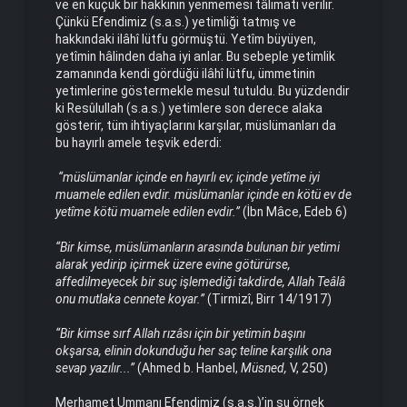
ve en küçük bir hakkının yenmemesi tâlimatı verilir.
Çünkü Efendimiz (s.a.s.) yetimliği tatmış ve
hakkındaki ilâhî lütfu görmüştü. Yetîm büyüyen,
yetîmin hâlinden daha iyi anlar. Bu sebeple yetimlik
zamanında kendi gördüğü ilâhî lütfu, ümmetinin
yetimlerine göstermekle mesul tutuldu. Bu yüzdendir
ki Resûlullah (s.a.s.) yetimlere son derece alaka
gösterir, tüm ihtiyaçlarını karşılar, müslümanları da
bu hayırlı amele teşvik ederdi:
“müslümanlar içinde en hayırlı ev; içinde yetîme iyi
muamele edilen evdir. müslümanlar içinde en kötü ev de
yetîme kötü muamele edilen evdir.”
(İbn Mâce, Edeb 6)
“Bir kimse, müslümanların arasında bulunan bir yetimi
alarak yedirip içirmek üzere evine götürürse,
affedilmeyecek bir suç işlemediği takdirde, Allah Teâlâ
onu mutlaka cennete koyar.”
(Tirmizî, Birr 14/1917)
“Bir kimse sırf Allah rızâsı için bir yetimin başını
okşarsa, elinin dokunduğu her saç teline karşılık ona
sevap yazılır...”
(Ahmed b. Hanbel,
Müsned,
V, 250)
Merhamet Ummanı Efendimiz (s.a.s.)’in şu örnek