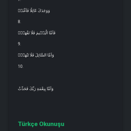
وَوَجَدَكَ عَٓائِلًا فَاَغْنٰىۜ
8.
فَاَمَّا الْيَت۪يمَ فَلَا تَقْهَرْۜ
9.
وَاَمَّا السَّٓائِلَ فَلَا تَنْهَرْۜ
10.
وَاَمَّا بِنِعْمَةِ رَبِّكَ فَحَدِّثْ
Türkçe Okunuşu