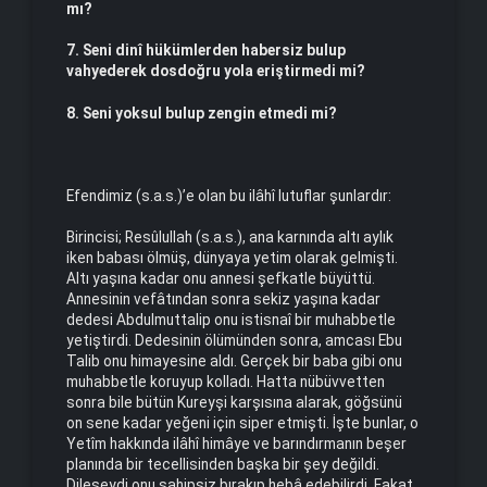
mı?
7. Seni dinî hükümlerden habersiz bulup
vahyederek dosdoğru yola eriştirmedi mi?
8. Seni yoksul bulup zengin etmedi mi?
Efendimiz (s.a.s.)’e olan bu ilâhî lutuflar şunlardır:
Birincisi; Resûlullah (s.a.s.), ana karnında altı aylık
iken babası ölmüş, dünyaya yetim olarak gelmişti.
Altı yaşına kadar onu annesi şefkatle büyüttü.
Annesinin vefâtından sonra sekiz yaşına kadar
dedesi Abdulmuttalip onu istisnaî bir muhabbetle
yetiştirdi. Dedesinin ölümünden sonra, amcası Ebu
Talib onu himayesine aldı. Gerçek bir baba gibi onu
muhabbetle koruyup kolladı. Hatta nübüvvetten
sonra bile bütün Kureyşi karşısına alarak, göğsünü
on sene kadar yeğeni için siper etmişti. İşte bunlar, o
Yetîm hakkında ilâhî himâye ve barındırmanın beşer
planında bir tecellisinden başka bir şey değildi.
Dileseydi onu sahipsiz bırakıp hebâ edebilirdi. Fakat