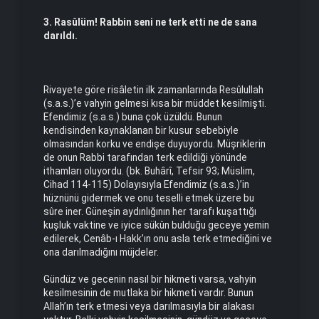
3. Rasûlüm! Rabbin seni ne terk etti ne de sana
darıldı.
Rivayete göre risâletin ilk zamanlarında Resûlullah
(s.a.s.)’e vahyin gelmesi kısa bir müddet kesilmişti.
Efendimiz (s.a.s.) buna çok üzüldü. Bunun
kendisinden kaynaklanan bir kusur sebebiyle
olmasından korku ve endişe duyuyordu. Müşriklerin
de onun Rabbi tarafından terk edildiği yönünde
ithamları oluyordu. (bk. Buhârî, Tefsir 93; Müslim,
Cihad 114-115) Dolayısıyla Efendimiz (s.a.s.)’in
hüznünü gidermek ve onu teselli etmek üzere bu
sûre iner. Güneşin aydınlığının her tarafı kuşattığı
kuşluk vaktine ve iyice sükûn bulduğu geceye yemin
edilerek, Cenâb-ı Hakk’ın onu asla terk etmediğini ve
ona darılmadığını müjdeler.
Gündüz ve gecenin nasıl bir hikmeti varsa, vahyin
kesilmesinin de mutlaka bir hikmeti vardır. Bunun
Allah’ın terk etmesi veya darılmasıyla bir alakası