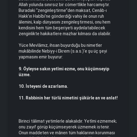
Allah yolunda sınırsız bir cömertlikle harcamıştır.
Buradaki “zenginleş­tirme”den maksat, Cenâb-ı
Hakk’ın Habîbi’ne gönderdiği vahiy ile onun ruh
âlemini, kalp dünya­sını zenginleştirmesi, onu hem
kendisini hem tüm beşeriyeti aydınlatabilecek
zenginlik­te hakikatlere mazhar kılması da olabilir.
Yüce Mevlâmız, ihsan buyurduğu bu nimetler
mukâbilinde Nebiyy-i Ekrem (s.a.s.)’e şu üç şeyi
yapmasını emir buyurur:
9. Öyleyse sakın yetîmi ezme, onu küçümseyip
üzme.
10. İsteyeni de azarlama.
11. Rabbinin her türlü nimetini şükürle an ve anlat!
Birinci tâlimat yetimlerle alakalıdır. Yetîmi ezmemek;
onu zayıf görüp küçümseyerek üzmemek istenir.
Onun maddeten ve mânen tüm haklarının korunması