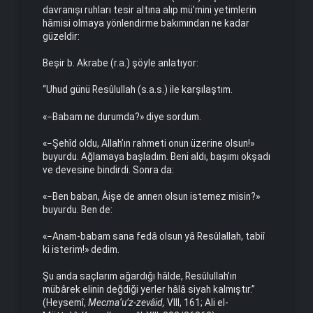
davranışı ruhları tesir altına alıp mü’mini yetimlerin
hâmisi olmaya yönlendirme bakımından ne kadar
güzeldir:
Beşir b. Akrabe (r.a.) şöyle anlatıyor:
“Uhud günü Resûlullah (s.a.s.) ile karşılaştım.
«−Babam ne durumda?» diye sordum.
«−Şehîd oldu, Allah’ın rahmeti onun üzerine olsun!»
buyurdu. Ağlamaya başladım. Beni aldı, başımı okşadı
ve devesine bindirdi. Sonra da:
«−Ben baban, Âişe de annen olsun istemez misin?»
buyurdu. Ben de:
«−Anam-babam sana fedâ olsun yâ Resûlallah, tabiî
ki isterim!» dedim.
Şu anda saçlarım ağardığı hâlde, Resûlullah’ın
mübârek elinin değdiği yerler hâlâ siyah kalmıştır.”
(Heysemî,
Mecma‘u’z-zevâid,
VIII, 161; Ali el-