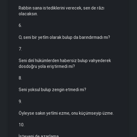
Rabbin sana istediklerini verecek, sen de râzı
olacaksın.
6.
O, seni bir yetîm olarak bulup da barındırmadı mı?
7.
Seni dinî hükümlerden habersiz bulup vahyederek
dosdoğru yola eriştirmedi mi?
8.
Seni yoksul bulup zengin etmedi mi?
9.
Öyleyse sakın yetîmi ezme, onu küçümseyip üzme.
10.
İsteyeni de azarlama.