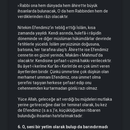
›
Rabbi ona hem dünyada hem âhirette büyük
ihsanlarda bulunacak, O da hem Rabbinden hem de
verdiklerinden râzı olacaktır.
Nitekim Efendimiz’in tebliğ ettiği İslâm, kısa
zamanda yayıldı. Kendi asrında, hulefâ-i râşidîn
döneminde ve diğer müslüman hükümdârlar devrinde
fetihlerle yüceldi. İslâm yeryüzünün doğusuna,
batısına, her tarafına ulaştı. Âhirette ise Efendimiz
cennetin en güzel yerinde, Makâm-ı Mahmud’da
olacaktır. Kendisine şefaat-ı uzmâ hakkı verilecektir.
Bu âyet-i kerîme Kur’ân-ı Kerîm’de en çok ümit veren
âyetlerden biridir. Çünkü ümmetine çok düşkün olan
merhamet ummanı Efendimiz, ona ümmet olma
şerefini taşıyan herkese şefaat edip onu
cehennemden kurtarmadan gönlü razı olmaz.
Yüce Allah, geleceğe ait verdiği bu müjdeleri mutlaka
yerine getireceğine dair bir teminat olarak, bu kez
de Efendimiz (s.a.s.)’e, küçüklüğünden itibaren
bulunduğu ihsanları hatırlatmaktadır:
6. O, seni bir yetîm olarak bulup da barındırmadı