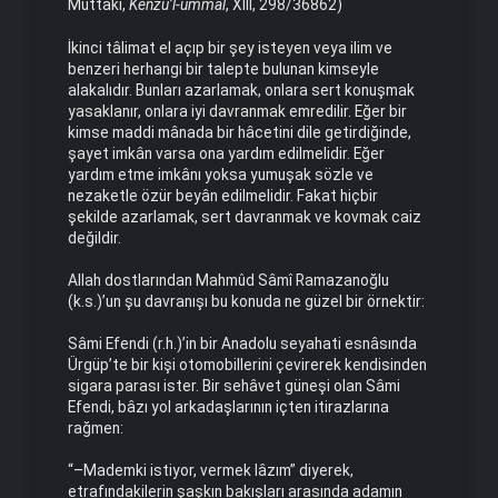
Müttakî,
Kenzu’l-ummâl
, XIII, 298/36862)
İkinci tâlimat el açıp bir şey isteyen veya ilim ve
benzeri herhangi bir talepte bulunan kimseyle
alakalıdır. Bunları azarlamak, onlara sert konuşmak
yasaklanır, onlara iyi davranmak emredilir. Eğer bir
kimse maddi mânada bir hâcetini dile getirdiğinde,
şayet imkân varsa ona yardım edilmelidir. Eğer
yardım etme imkânı yoksa yumuşak sözle ve
nezaketle özür beyân edilmelidir. Fakat hiçbir
şekilde azarlamak, sert davranmak ve kovmak caiz
değildir.
Allah dostlarından Mahmûd Sâmî Ramazanoğlu
(k.s.)’un şu davranışı bu konuda ne güzel bir örnektir:
Sâmi Efendi (r.h.)’in bir Anadolu seyahati esnâsında
Ürgüp’te bir kişi otomobillerini çevirerek kendisinden
sigara parası ister. Bir sehâvet güneşi olan Sâmi
Efendi, bâzı yol arkadaşlarının içten itirazlarına
rağmen:
“–Mademki istiyor, vermek lâzım” diyerek,
etrafındakilerin şaşkın bakışları arasında adamın