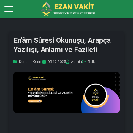
En'âm Sûresi Okunuşu, Arapça
Yazılışı, Anlamı ve Fazileti
Kur'an-ı Kerim
05.12.2025
Admin
5 dk