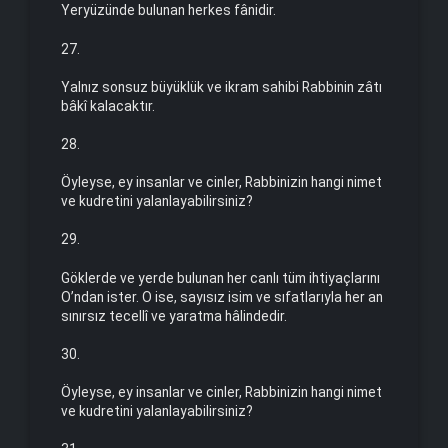
Yeryüzünde bulunan herkes fânidir.
27.
Yalnız sonsuz büyüklük ve ikram sahibi Rabbinin zâtı
bâkî kala­caktır.
28.
Öyleyse, ey insanlar ve cinler, Rabbinizin hangi nimet
ve kud­retini yalanlayabilirsiniz?
29.
Göklerde ve yerde bulunan her canlı tüm ihtiyaçlarını
O’ndan ister. O ise, sayısız isim ve sıfatlarıyla her an
sınırsız tecellî ve yaratma hâlindedir.
30.
Öyleyse, ey insanlar ve cinler, Rabbinizin hangi nimet
ve kud­re­tini yalanlayabilirsiniz?