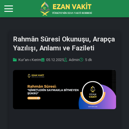
Rahmân Sûresi Okunuşu, Arapça
Yazılışı, Anlamı ve Fazileti
Kur'an-ı Kerim
05.12.2025
Admin
5 dk