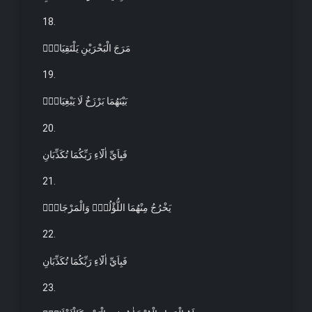
18.
مَرَجَ الْبَحْرَيْنِ يَلْتَقِيَانِۙ
19.
بَيْنَهُمَا بَرْزَخٌ لَا يَبْغِيَانِۚ
20.
فَبِاَيِّ اٰلَٓاءِ رَبِّكُمَا تُكَذِّبَانِ
21.
يَخْرُجُ مِنْهُمَا اللُّؤْلُؤُ۬ وَالْمَرْجَانُۚ
22.
فَبِاَيِّ اٰلَٓاءِ رَبِّكُمَا تُكَذِّبَانِ
23.