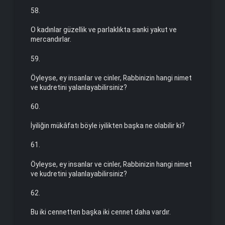
58.
O kadınlar güzellik ve parlaklıkta sanki yakut ve
mercan­dırlar.
59.
Öyleyse, ey insanlar ve cinler, Rabbinizin hangi nimet
ve kud­retini yalanlayabilirsiniz?
60.
İyiliğin mükâfatı böyle iyilikten başka ne olabilir ki?
61.
Öyleyse, ey insanlar ve cinler, Rabbinizin hangi nimet
ve kud­retini yalanlayabilirsiniz?
62.
Bu iki cennetten başka iki cennet daha vardır.