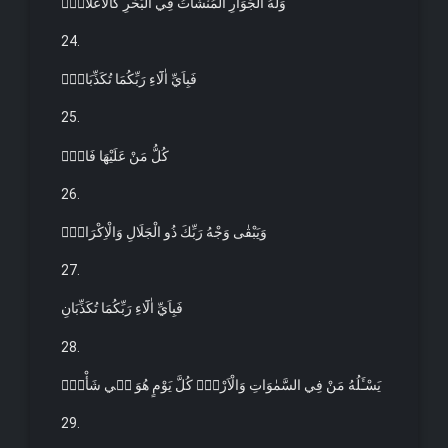
وَلَهُ الْجَوَارِ الْمُنْشَاٰتُ فِي الْبَحْرِ كَالْاَعْلَامِۚ
24.
فَبِاَيِّ اٰلَٓاءِ رَبِّكُمَا تُكَذِّبَانِ۟
25.
كُلُّ مَنْ عَلَيْهَا فَانٍۚ
26.
وَيَبْقٰى وَجْهُ رَبِّكَ ذُو الْجَلَالِ وَالْاِكْرَامِۚ
27.
فَبِاَيِّ اٰلَٓاءِ رَبِّكُمَا تُكَذِّبَانِ
28.
يَسْـَٔلُهُ مَنْ فِي السَّمٰوَاتِ وَالْاَرْضِۜ كُلَّ يَوْمٍ هُوَ ف۪ي شَأْنٍۚ
29.