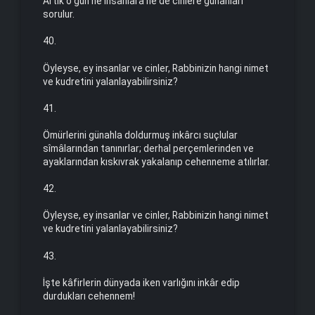
Artık o gün ne insanlara ne de cinlere günahları
sorulur.
40.
Öyleyse, ey insanlar ve cinler, Rabbinizin hangi nimet
ve kud­retini yalanlayabilirsiniz?
41.
Ömürlerini günahla doldurmuş inkârcı suçlular
sîmâlarından tanınırlar; derhal perçemlerinden ve
ayaklarından kıskıvrak yakalanıp ce­henneme atılırlar.
42.
Öyleyse, ey insanlar ve cinler, Rabbinizin hangi nimet
ve kud­retini yalanlayabilirsiniz?
43.
İşte kâfirlerin dünyada iken varlığını inkâr edip
durdukları cehennem!