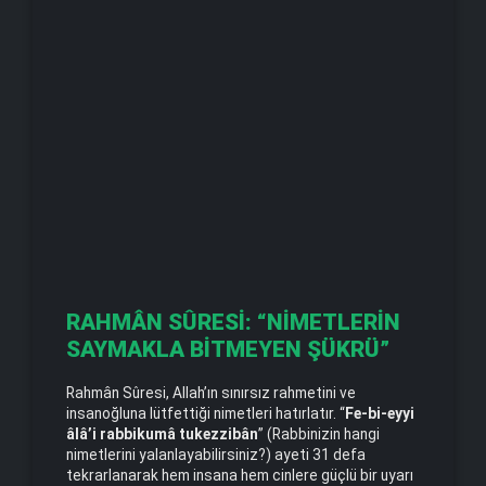
RAHMÂN SÛRESİ: “NİMETLERİN
SAYMAKLA BİTMEYEN ŞÜKRÜ”
Rahmân Sûresi, Allah’ın sınırsız rahmetini ve
insanoğluna lütfettiği nimetleri hatırlatır. “
Fe-bi-eyyi
âlâ’i rabbikumâ tukezzibân
” (Rabbinizin hangi
nimetlerini yalanlayabilirsiniz?) ayeti 31 defa
tekrarlanarak hem insana hem cinlere güçlü bir uyarı