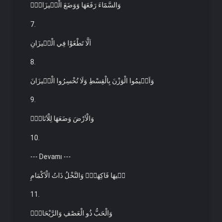
وَالسَّمَٓاءَ رَفَعَهَا وَوَضَعَ الْم۪يزَانَۙ
7.
اَلَّا تَطْغَوْا فِي الْم۪يزَانِ
8.
وَاَق۪يمُوا الْوَزْنَ بِالْقِسْطِ وَلَا تُخْسِرُوا الْم۪يزَانَ
9.
وَالْاَرْضَ وَضَعَهَا لِلْاَنَامِۙ
10.
--- Devamı ---
ف۪يهَا فَاكِهَةٌۖ وَالنَّخْلُ ذَاتُ الْاَكْمَامِ
11.
وَالْحَبُّ ذُو الْعَصْفِ وَالرَّيْحَانُۚ