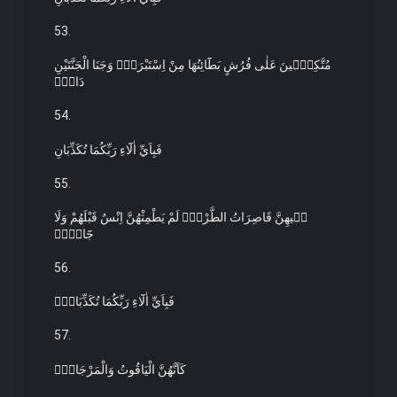
53.
مُتَّكِـ۪ٔينَ عَلٰى فُرُشٍ بَطَٓائِنُهَا مِنْ اِسْتَبْرَقٍۜ وَجَنَا الْجَنَّتَيْنِ
دَانٍۚ
54.
فَبِاَيِّ اٰلَٓاءِ رَبِّكُمَا تُكَذِّبَانِ
55.
ف۪يهِنَّ قَاصِرَاتُ الطَّرْفِۙ لَمْ يَطْمِثْهُنَّ اِنْسٌ قَبْلَهُمْ وَلَا
جَٓانٌّۚ
56.
فَبِاَيِّ اٰلَٓاءِ رَبِّكُمَا تُكَذِّبَانِۚ
57.
كَاَنَّهُنَّ الْيَاقُوتُ وَالْمَرْجَانُۚ