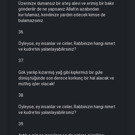
Üzerinize dumansız bir ateş alevi ve erimiş bir bakır
gönderilir de ne yapsanız Allah’ın azabından
kurtulamaz, kendinize yardım edecek kimse de
bulamazsınız.
36.
Öyleyse, ey insanlar ve cinler, Rabbinizin hangi nimet
ve kud­re­tini yalanlayabilirsiniz?
37.
Gök yarılıp kızarmış yağ gibi kıpkırmızı bir güle
dönüştüğünde son derece korkunç bir hal alacak ve
müthiş işler olacak!
38.
Öyleyse, ey insanlar ve cinler, Rabbinizin hangi nimet
ve kud­retini yalanlayabilirsiniz?
39.