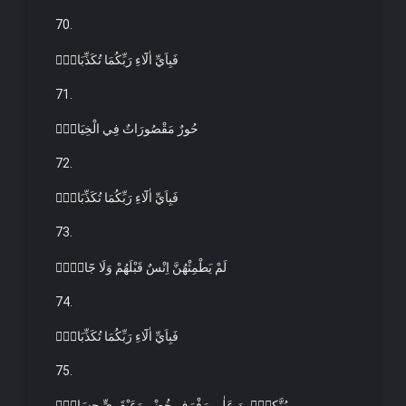
70.
فَبِاَيِّ اٰلَٓاءِ رَبِّكُمَا تُكَذِّبَانِۚ
71.
حُورٌ مَقْصُورَاتٌ فِي الْخِيَامِۚ
72.
فَبِاَيِّ اٰلَٓاءِ رَبِّكُمَا تُكَذِّبَانِۚ
73.
لَمْ يَطْمِثْهُنَّ اِنْسٌ قَبْلَهُمْ وَلَا جَٓانٌّۚ
74.
فَبِاَيِّ اٰلَٓاءِ رَبِّكُمَا تُكَذِّبَانِۚ
75.
مُتَّكِـ۪ٔينَ عَلٰى رَفْرَفٍ خُضْرٍ وَعَبْقَرِيٍّ حِسَانٍۚ