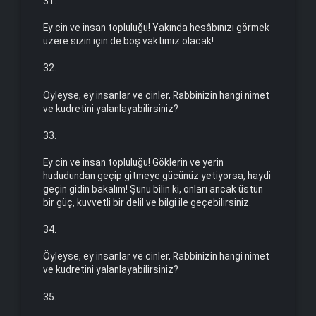
31.
Ey cin ve insan topluluğu! Yakında hesâbınızı görmek
üzere sizin için de boş vaktimiz olacak!
32.
Öyleyse, ey insanlar ve cinler, Rabbinizin hangi nimet
ve kudretini yalanlayabilirsiniz?
33.
Ey cin ve insan topluluğu! Göklerin ve yerin
hududundan geçip gitmeye gücünüz yetiyorsa, haydi
geçin gidin bakalım! Şunu bilin ki, onları ancak üstün
bir güç, kuvvetli bir delil ve bilgi ile geçe­bilirsiniz.
34.
Öyleyse, ey insanlar ve cinler, Rabbinizin hangi nimet
ve kud­retini yalanlayabilirsiniz?
35.