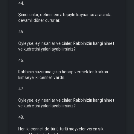
44.
Şimdi onlar, cehennem ateşiyle kaynar su arasında
devamlı döner dururlar.
45.
Öyleyse, ey insanlar ve cinler, Rabbinizin hangi nimet
ve kud­retini yalanlayabilirsiniz?
46.
Rabbinin huzuruna çıkıp hesap vermekten korkan
kimseye iki cennet vardır.
47.
Öyleyse, ey insanlar ve cinler, Rabbinizin hangi nimet
ve kud­re­tini yalanlayabilirsiniz?
48.
Her iki cennet de türlü türlü meyveler veren sık