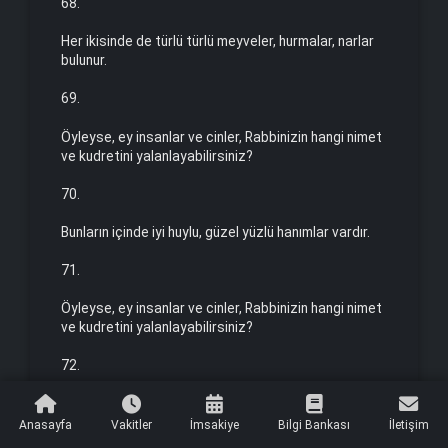
68.
Her ikisinde de türlü türlü meyveler, hurmalar, narlar
bulu­nur.
69.
Öyleyse, ey insanlar ve cinler, Rabbinizin hangi nimet
ve kud­retini yalanlayabilirsiniz?
70.
Bunların içinde iyi huylu, güzel yüzlü hanımlar vardır.
71.
Öyleyse, ey insanlar ve cinler, Rabbinizin hangi nimet
ve kud­retini yalanlayabilirsiniz?
72.
Onlar çadırlarda sadece eşleri için ayrılmış
gözlerinin siyahı simsiyah, beyazı bembeyaz
Anasayfa
Vakitler
İmsakiye
Bilgi Bankası
İletişim
fevkalade güzel hûrilerdir!