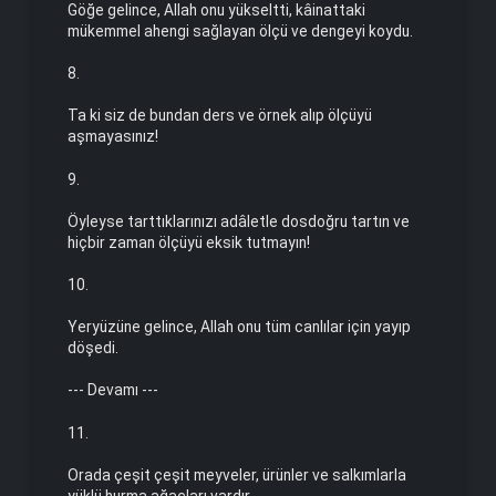
Göğe gelince, Allah onu yükseltti, kâinattaki
mükemmel ahengi sağlayan ölçü ve dengeyi koydu.
8.
Ta ki siz de bundan ders ve örnek alıp ölçüyü
aşmayasınız!
9.
Öyleyse tarttıklarınızı adâletle dosdoğru tartın ve
hiçbir zaman ölçüyü eksik tutmayın!
10.
Yeryüzüne gelince, Allah onu tüm canlılar için yayıp
döşedi.
--- Devamı ---
11.
Orada çeşit çeşit meyveler, ürünler ve salkımlarla
yüklü hurma ağaçları vardır.