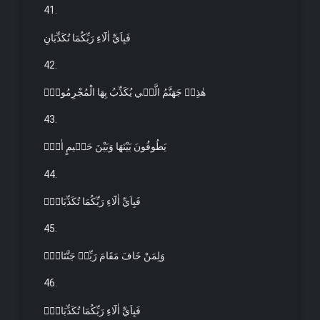
41.
فَبِاَيِّ اٰلَٓاءِ رَبِّكُمَا تُكَذِّبَانِ
42.
هٰذِه۪ جَهَنَّمُ الَّت۪ي يُكَذِّبُ بِهَا الْمُجْرِمُونَۢ
43.
يَطُوفُونَ بَيْنَهَا وَبَيْنَ حَم۪يمٍ اٰنٍۚ
44.
فَبِاَيِّ اٰلَٓاءِ رَبِّكُمَا تُكَذِّبَانِ۟
45.
وَلِمَنْ خَافَ مَقَامَ رَبِّه۪ جَنَّتَانِۚ
46.
فَبِاَيِّ اٰلَٓاءِ رَبِّكُمَا تُكَذِّبَانِۙ