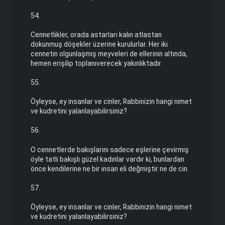
54.
Cennetlikler, orada astarları kalın atlastan
dokunmuş dö­şekler üzerine kurulurlar. Her iki
cennetin olgunlaşmış meyveleri de ellerinin altında,
hemen erişilip toplanıverecek yakınlıktadır.
55.
Öyleyse, ey insanlar ve cinler, Rabbinizin hangi nimet
ve kudretini yalanlayabilirsiniz?
56.
O cennetlerde bakışlarını sadece eşlerine çevirmiş
öyle tatlı bakışlı güzel kadınlar vardır ki, bunlardan
önce kendilerine ne bir in­san eli değmiştir ne de cin.
57.
Öyleyse, ey insanlar ve cinler, Rabbinizin hangi nimet
ve kud­retini yalanlayabilirsiniz?