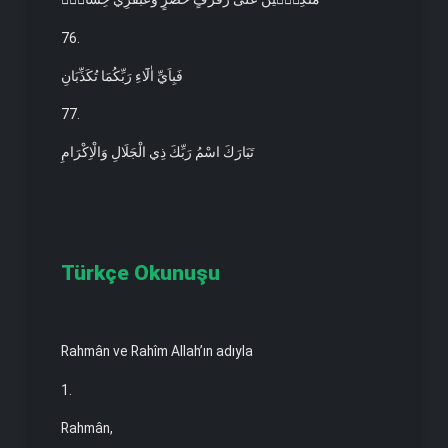
76.
فَبِاَيِّ اٰلَٓاءِ رَبِّكُمَا تُكَذِّبَانِ
77.
تَبَارَكَ اسْمُ رَبِّكَ ذِي الْجَلَالِ وَالْاِكْرَامِ
Türkçe Okunuşu
Rahmân ve Rahîm Allah’ın adıyla
1.
Rahmân,