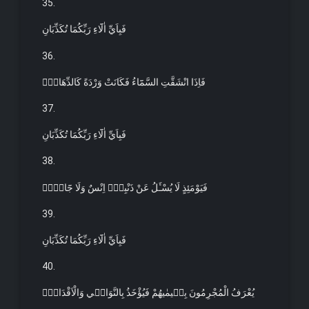
35.
فَبِاَيِّ اٰلَٓاءِ رَبِّكُمَا تُكَذِّبَانِ
36.
فَاِذَا انْشَقَّتِ السَّمَٓاءُ فَكَانَتْ وَرْدَةً كَالدِّهَانِۚ
37.
فَبِاَيِّ اٰلَٓاءِ رَبِّكُمَا تُكَذِّبَانِ
38.
فَيَوْمَئِذٍ لَا يُسْـَٔلُ عَنْ ذَنْبِه۪ٓ اِنْسٌ وَلَا جَٓانٌّۚ
39.
فَبِاَيِّ اٰلَٓاءِ رَبِّكُمَا تُكَذِّبَانِ
40.
يُعْرَفُ الْمُجْرِمُونَ بِس۪يمٰيهُمْ فَيُؤْخَذُ بِالنَّوَاص۪ي وَالْاَقْدَامِۚ