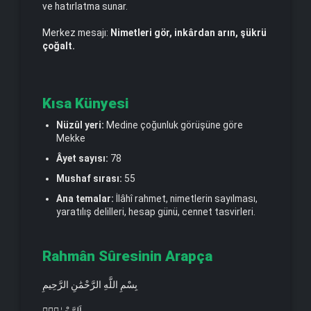
ve hatırlatma sunar.
Merkez mesajı:
Nimetleri gör, inkârdan arın, şükrü
çoğalt.
Kısa Künyesi
Nüzûl yeri:
Medine çoğunluk görüşüne göre
Mekke
Âyet sayısı:
78
Mushaf sırası:
55
Ana temalar:
İlâhî rahmet, nimetlerin sayılması,
yaratılış delilleri, hesap günü, cennet tasvirleri.
Rahmân Sûresinin Arapça
بِسْمِ اللَّهِ الرَّحْمَٰنِ الرَّحِيمِ