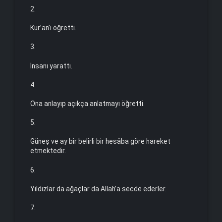
2.
Kur’an’ı öğretti.
3.
İnsanı yarattı.
4.
Ona anlayıp açıkça anlatmayı öğretti.
5.
Güneş ve ay bir belirli bir hesâba göre hareket
etmektedir.
6.
Yıldızlar da ağaçlar da Allah’a secde ederler.
7.