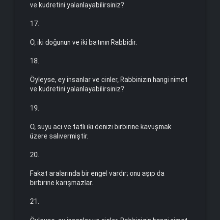
ve kudretini yalanlayabilirsiniz?
17.
O, iki doğunun ve iki batının Rabbidir.
18.
Öyleyse, ey insanlar ve cinler, Rabbinizin hangi nimet
ve kud­retini yalanlayabilirsiniz?
19.
O, suyu acı ve tatlı iki denizi birbirine kavuşmak
üzere salı­vermiştir.
20.
Fakat aralarında bir engel vardır; onu aşıp da
birbirine karış­mazlar.
21.