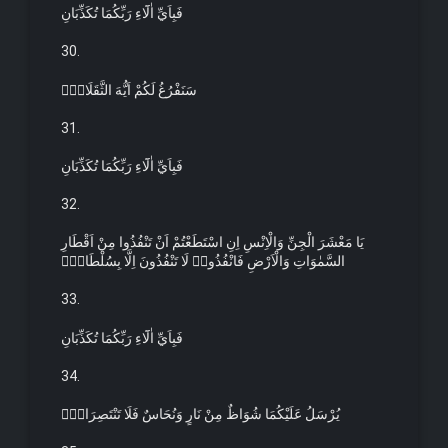
فَبِاَيِّ اٰلَٓاءِ رَبِّكُمَا تُكَذِّبَانِ
30.
سَنَفْرُغُ لَكُمْ اَيُّهَ الثَّقَلَانِۚ
31.
فَبِاَيِّ اٰلَٓاءِ رَبِّكُمَا تُكَذِّبَانِ
32.
يَا مَعْشَرَ الْجِنِّ وَالْاِنْسِ اِنِ اسْتَطَعْتُمْ اَنْ تَنْفُذُوا مِنْ اَقْطَارِ
السَّمٰوَاتِ وَالْاَرْضِ فَانْفُذُواۜ لَا تَنْفُذُونَ اِلَّا بِسُلْطَانٍۚ
33.
فَبِاَيِّ اٰلَٓاءِ رَبِّكُمَا تُكَذِّبَانِ
34.
يُرْسَلُ عَلَيْكُمَا شُوَاظٌ مِنْ نَارٍ وَنُحَاسٌ فَلَا تَنْتَصِرَانِۚ