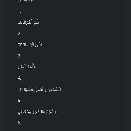
اَلرَّحْمٰنُۙ
1.
عَلَّمَ الْقُرْاٰنَۜ
2.
خَلَقَ الْاِنْسَانَۙ
3.
عَلَّمَهُ الْبَيَانَ
4.
اَلشَّمْسُ وَالْقَمَرُ بِحُسْبَانٍۖ
5.
وَالنَّجْمُ وَالشَّجَرُ يَسْجُدَانِ
6.