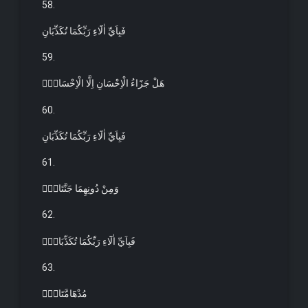
58.
فَبِاَيِّ اٰلَٓاءِ رَبِّكُمَا تُكَذِّبَانِ
59.
هَلْ جَزَٓاءُ الْاِحْسَانِ اِلَّا الْاِحْسَانُۚ
60.
فَبِاَيِّ اٰلَٓاءِ رَبِّكُمَا تُكَذِّبَانِ
61.
وَمِنْ دُونِهِمَا جَنَّتَانِۚ
62.
فَبِاَيِّ اٰلَٓاءِ رَبِّكُمَا تُكَذِّبَانِۙ
63.
مُدْهَٓامَّتَانِۚ