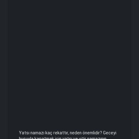
Yatsı namazı kaç rekattır, neden önemlidir? Geceyi
huşuyla kapatmak için yatsı ve vitir namazının