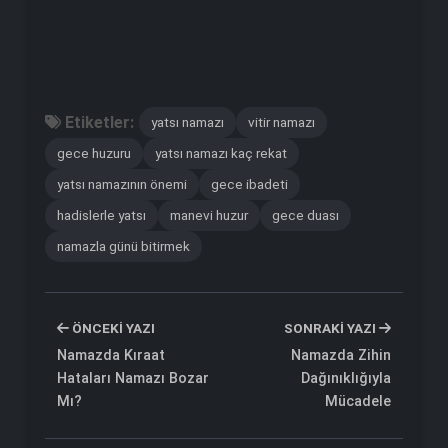
Etiketler:
yatsı namazı
vitir namazı
gece huzuru
yatsı namazı kaç rekat
yatsı namazının önemi
gece ibadeti
hadislerle yatsı
manevi huzur
gece duası
namazla günü bitirmek
ÖNCEKI YAZI
SONRAKI YAZI
Namazda Kıraat
Namazda Zihin
Hataları Namazı Bozar
Dağınıklığıyla
Mı?
Mücadele