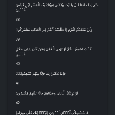
حَتّٰٓى اِذَا جَٓاءَنَا قَالَ يَا لَيْتَ بَيْن۪ي وَبَيْنَكَ بُعْدَ الْمَشْرِقَيْنِ فَبِئْسَ
الْقَر۪ينُ
38.
وَلَنْ يَنْفَعَكُمُ الْيَوْمَ اِذْ ظَلَمْتُمْ اَنَّكُمْ فِي الْعَذَابِ مُشْتَرِكُونَ
39.
اَفَاَنْتَ تُسْمِعُ الصُّمَّ اَوْ تَهْدِي الْعُمْيَ وَمَنْ كَانَ ف۪ي ضَلَالٍ
مُب۪ينٍ
40.
فَاِمَّا نَذْهَبَنَّ بِكَ فَاِنَّا مِنْهُمْ مُنْتَقِمُونَۙ
41.
اَوْ نُرِيَنَّكَ الَّذ۪ي وَعَدْنَاهُمْ فَاِنَّا عَلَيْهِمْ مُقْتَدِرُونَ
42.
فَاسْتَمْسِكْ بِالَّذ۪ٓي اُو۫حِيَ اِلَيْكَۚ اِنَّكَ عَلٰى صِرَاطٍ