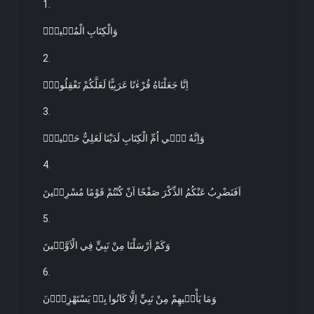
1.
وَالْكِتَابِ الْمُب۪ينِۙ
2.
اِنَّا جَعَلْنَاهُ قُرْءٰنًا عَرَبِيًّا لَعَلَّكُمْ تَعْقِلُونَۚ
3.
وَاِنَّهُ ف۪ٓي اُمِّ الْكِتَابِ لَدَيْنَا لَعَلِيٌّ حَك۪يمٌۜ
4.
اَفَنَضْرِبُ عَنْكُمُ الذِّكْرَ صَفْحًا اَنْ كُنْتُمْ قَوْمًا مُسْرِف۪ينَ
5.
وَكَمْ اَرْسَلْنَا مِنْ نَبِيٍّ فِي الْاَوَّل۪ينَ
6.
وَمَا يَأْت۪يهِمْ مِنْ نَبِيٍّ اِلَّا كَانُوا بِه۪ يَسْتَهْزِؤُ۫نَ