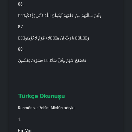
86.
وَلَئِنْ سَاَلْتَهُمْ مَنْ خَلَقَهُمْ لَيَقُولُنَّ اللّٰهُ فَاَنّٰى يُؤْفَكُونَۙ
87.
وَق۪يلِه۪ يَا رَبِّ اِنَّ هٰٓؤُ۬لَٓاءِ قَوْمٌ لَا يُؤْمِنُونَۢ
88.
فَاصْفَحْ عَنْهُمْ وَقُلْ سَلَامٌۜ فَسَوْفَ يَعْلَمُونَ
Türkçe Okunuşu
Rahmân ve Rahîm Allah’ın adıyla
1.
Hâ. Mîm.