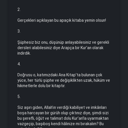
2.
Gerçekleri açıklayan bu apaçık kitaba yemin olsun!
3.
Şüphesiz biz onu, düşünüp anlayabilesiniz ve gerekli
dersleri alabilesiniz diye Arapça bir Kur’an olarak
indirdik.
4.
Doğrusu o, katımızdaki Ana Kitap’ta bulunan çok
yüce, her türlü şüphe ve değişiklikten uzak, hüküm ve
hikmetlerle dolu bir kitaptır.
5.
Siz aşırı giden, Allah’ın verdiği kabiliyet ve imkânları
boşa harcayan bir gürûh olup çıktınız diye, şimdi sizi
bu şerefli, öğüt ve talimat dolu Kur’an’la uyarmaktan
vazgeçip, başıboş kendi hâlinize mi bırakalım? Bu