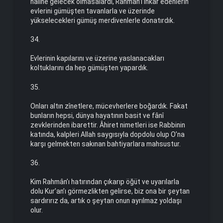
hâline gelecek olmasalardı, Rahmân’ı inkâr edenlerin
evlerini gümüşten tavanlarla ve üzerinde
yükselecekleri gümüş merdivenlerle donatırdık.
34.
Evlerinin kapılarını ve üzerine yaslanacakları
koltuklarını da hep gümüşten yapardık.
35.
Onları altın zînetlere, mücevherlere boğardık. Fakat
bunların hepsi, dünya hayatının basit ve fânî
zevklerinden ibarettir. Âhiret nimetleri ise Rabbinin
katında, kalpleri Allah saygısıyla dopdolu olup O’na
karşı gelmekten sakınan bahtiyarlara mahsustur.
36.
Kim Rahmân’ı hatırından çıkarıp öğüt ve uyarılarla
dolu Kur’an’ı görmezlikten gelirse, biz ona bir şeytan
sardırırız da, artık o şeytan onun ayrılmaz yoldaşı
olur.