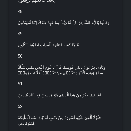
بِالْعَذَابِ لَعَلَّهُمْ يَرْجِعُونَ
48.
وَقَالُوا يَٓا اَيُّهَ السَّاحِرُ ادْعُ لَنَا رَبَّكَ بِمَا عَهِدَ عِنْدَكَ اِنَّنَا لَمُهْتَدُونَ
49.
فَلَمَّا كَشَفْنَا عَنْهُمُ الْعَذَابَ اِذَا هُمْ يَنْكُثُونَ
50.
وَنَادٰى فِرْعَوْنُ ف۪ي قَوْمِه۪ قَالَ يَا قَوْمِ اَلَيْسَ ل۪ي مُلْكُ
مِصْرَ وَهٰذِهِ الْاَنْهَارُ تَجْر۪ي مِنْ تَحْت۪يۚ اَفَلَا تُبْصِرُونَۜ
51.
اَمْ اَنَا۬ خَيْرٌ مِنْ هٰذَا الَّذ۪ي هُوَ مَه۪ينٌ وَلَا يَكَادُ يُب۪ينُ
52.
فَلَوْلَٓا اُلْقِيَ عَلَيْهِ اَسْوِرَةٌ مِنْ ذَهَبٍ اَوْ جَٓاءَ مَعَهُ الْمَلٰٓئِكَةُ
مُقْتَرِن۪ينَ