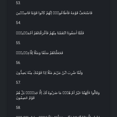
53.
فَاسْتَخَفَّ قَوْمَهُ فَاَطَاعُوهُۜ اِنَّهُمْ كَانُوا قَوْمًا فَاسِق۪ينَ
54.
فَلَمَّٓا اٰسَفُونَا انْتَقَمْنَا مِنْهُمْ فَاَغْرَقْنَاهُمْ اَجْمَع۪ينَۙ
55.
فَجَعَلْنَاهُمْ سَلَفًا وَمَثَلًا لِلْاٰخِر۪ينَ۟
56.
وَلَمَّا ضُرِبَ ابْنُ مَرْيَمَ مَثَلًا اِذَا قَوْمُكَ مِنْهُ يَصِدُّونَ
57.
وَقَالُٓوا ءَاٰلِهَتُنَا خَيْرٌ اَمْ هُوَۜ مَا ضَرَبُوهُ لَكَ اِلَّا جَدَلًاۜ بَلْ هُمْ
قَوْمٌ خَصِمُونَ
58.