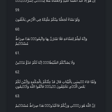
اِنْ هُوَ اِلَّا عَبْدٌ اَنْعَمْنَا عَلَيْهِ وَجَعَلْنَاهُ مَثَلًا لِبَن۪ٓي اِسْرَٓاء۪يلَۜ
59.
وَلَوْ نَشَٓاءُ لَجَعَلْنَا مِنْكُمْ مَلٰٓئِكَةً فِي الْاَرْضِ يَخْلُفُونَ
60.
وَاِنَّهُ لَعِلْمٌ لِلسَّاعَةِ فَلَا تَمْتَرُنَّ بِهَا وَاتَّبِعُونِۜ هٰذَا صِرَاطٌ
مُسْتَق۪يمٌ
61.
وَلَا يَصُدَّنَّكُمُ الشَّيْطَانُۚ اِنَّهُ لَكُمْ عَدُوٌّ مُب۪ينٌ
62.
وَلَمَّا جَٓاءَ ع۪يسٰى بِالْبَيِّنَاتِ قَالَ قَدْ جِئْتُكُمْ بِالْحِكْمَةِ وَلِاُبَيِّنَ لَكُمْ
بَعْضَ الَّذ۪ي تَخْتَلِفُونَ ف۪يهِۚ فَاتَّقُوا اللّٰهَ وَاَط۪يعُونِ
63.
اِنَّ اللّٰهَ هُوَ رَبّ۪ي وَرَبُّكُمْ فَاعْبُدُوهُۜ هٰذَا صِرَاطٌ مُسْتَق۪يمٌ