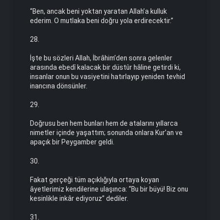
“Ben, ancak beni yoktan yaratan Allah’a kulluk
ederim. O mutlaka beni doğru yola erdirecektir.”
28.
İşte bu sözleri Allah, İbrâhim’den sonra gelenler
arasında ebedî kalacak bir düstûr hâline getirdi ki,
insanlar onun bu vasiyetini hatırlayıp yeniden tevhid
inancına dönsünler.
29.
Doğrusu ben hem bunları hem de atalarını yıllarca
nimetler içinde yaşattım; sonunda onlara Kur’an ve
apaçık bir Peygamber geldi.
30.
Fakat gerçeği tüm açıklığıyla ortaya koyan
âyetlerimiz kendilerine ulaşınca: “Bu bir büyü! Biz onu
kesinlikle inkâr ediyoruz” dediler.
31.