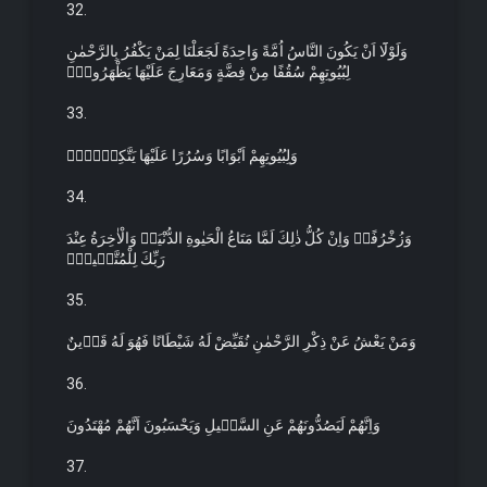
32.
وَلَوْلَٓا اَنْ يَكُونَ النَّاسُ اُمَّةً وَاحِدَةً لَجَعَلْنَا لِمَنْ يَكْفُرُ بِالرَّحْمٰنِ
لِبُيُوتِهِمْ سُقُفًا مِنْ فِضَّةٍ وَمَعَارِجَ عَلَيْهَا يَظْهَرُونَۙ
33.
وَلِبُيُوتِهِمْ اَبْوَابًا وَسُرُرًا عَلَيْهَا يَتَّكِؤُ۫نَۙ
34.
وَزُخْرُفًاۜ وَاِنْ كُلُّ ذٰلِكَ لَمَّا مَتَاعُ الْحَيٰوةِ الدُّنْيَاۜ وَالْاٰخِرَةُ عِنْدَ
رَبِّكَ لِلْمُتَّق۪ينَ۟
35.
وَمَنْ يَعْشُ عَنْ ذِكْرِ الرَّحْمٰنِ نُقَيِّضْ لَهُ شَيْطَانًا فَهُوَ لَهُ قَر۪ينٌ
36.
وَاِنَّهُمْ لَيَصُدُّونَهُمْ عَنِ السَّب۪يلِ وَيَحْسَبُونَ اَنَّهُمْ مُهْتَدُونَ
37.