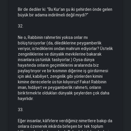
Bir de dediler ki: “Bu Kur’an şu iki şehirden önde gelen
büyük bir adama indirilmeli değil miydi?”
32.
Ne o, Rabbinin rahmetini yoksa onlar mı
bölüştürüyorlar (da, dilediklerine peygamberlik
veriyor, istediklerini ondan mahrum ediyorlar? Üstelik
zenginliklerine ve dünyalık mevkilerine bakarak
insanlara üstünlük taslıyorlar.) Oysa dünya
hayatında onların geçimliklerini aralarında biz
paylaştırıyor ve bir kısmının diğerine iş gördürmesi
için akıl, kabiliyet, zenginlik gibi yönlerden kimini
kimine derecelerle üstün kılıyoruz! Fakat Rabbinin
iman, hidâyet ve peygamberlik rahmeti, onların
biriktirmekte oldukları dünyalık şeylerden çok daha
hayırlıdır.
33.
Eğer insanlar, kâfirlere verdiğimiz nimetlere bakıp da
onlara özenerek inkârda birleşen bir tek toplum