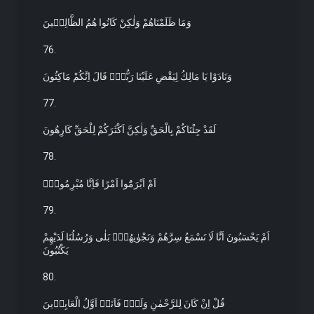
وَمَا ظَلَمْنَاهُمْ وَلٰكِنْ كَانُوا هُمُ الظَّالِم۪ينَ
76.
وَنَادَوْا يَا مَالِكُ لِيَقْضِ عَلَيْنَا رَبُّكَۜ قَالَ اِنَّكُمْ مَاكِثُونَ
77.
لَقَدْ جِئْنَاكُمْ بِالْحَقِّ وَلٰكِنَّ اَكْثَرَكُمْ لِلْحَقِّ كَارِهُونَ
78.
اَمْ اَبْرَمُٓوا اَمْرًا فَاِنَّا مُبْرِمُونَۚ
79.
اَمْ يَحْسَبُونَ اَنَّا لَا نَسْمَعُ سِرَّهُمْ وَنَجْوٰيهُمْۜ بَلٰى وَرُسُلُنَا لَدَيْهِمْ
يَكْتُبُونَ
80.
قُلْ اِنْ كَانَ لِلرَّحْمٰنِ وَلَدٌۗ فَاَنَا۬ اَوَّلُ الْعَابِد۪ينَ