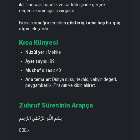
ilahî mesajın basitlik ve sadelik içinde gerçek
değerini koruduğunu vurgular.
Firavun örneği üzerinden
gösterişli ama boş bir güç
algısı
eleştirilir.
Kısa Künyesi
Nüzûl yeri:
Mekke
Âyet sayısı:
89
Mushaf sırası:
43
Ana temalar:
Dünya süsü, tevhid, vahyin değeri,
peygamberlik, Firavun ve kibir, ahiret.
Zuhruf Sûresinin Arapça
بِسْمِ اللَّهِ الرَّحْمَٰنِ الرَّحِيمِ
حٰمٓۜ