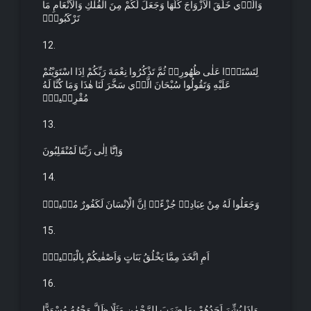
وَالَّذ۪ي خَلَقَ الْاَزْوَاجَ كُلَّهَا وَجَعَلَ لَكُمْ مِنَ الْفُلْكِ وَالْاَنْعَامِ مَا
تَرْكَبُونَۙ
12.
لِتَسْتَوُ۫ا عَلٰى ظُهُورِه۪ ثُمَّ تَذْكُرُوا نِعْمَةَ رَبِّكُمْ اِذَا اسْتَوَيْتُمْ
عَلَيْهِ وَتَقُولُوا سُبْحَانَ الَّذ۪ي سَخَّرَ لَنَا هٰذَا وَمَا كُنَّا لَهُ
مُقْرِن۪ينَۙ
13.
وَاِنَّٓا اِلٰى رَبِّنَا لَمُنْقَلِبُونَ
14.
وَجَعَلُوا لَهُ مِنْ عِبَادِه۪ جُزْءًاۜ اِنَّ الْاِنْسَانَ لَكَفُورٌ مُب۪ينٌۜ
15.
اَمِ اتَّخَذَ مِمَّا يَخْلُقُ بَنَاتٍ وَاَصْفٰيكُمْ بِالْبَن۪ينَ۟
16.
وَاِذَا بُشِّرَ اَحَدُهُمْ بِمَا ضَرَبَ لِلرَّحْمٰنِ مَثَلًا ظَلَّ وَجْهُهُ مُسْوَدًّا