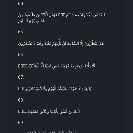
64.
فَاخْتَلَفَ الْاَحْزَابُ مِنْ بَيْنِهِمْۚ فَوَيْلٌ لِلَّذ۪ينَ ظَلَمُوا مِنْ
عَذَابِ يَوْمٍ اَل۪يمٍ
65.
هَلْ يَنْظُرُونَ اِلَّا السَّاعَةَ اَنْ تَأْتِيَهُمْ بَغْتَةً وَهُمْ لَا يَشْعُرُونَ
66.
اَلْاَخِلَّٓاءُ يَوْمَئِذٍ بَعْضُهُمْ لِبَعْضٍ عَدُوٌّ اِلَّا الْمُتَّق۪ينَۜ۟
67.
يَا عِبَادِ لَا خَوْفٌ عَلَيْكُمُ الْيَوْمَ وَلَٓا اَنْتُمْ تَحْزَنُونَۚ
68.
اَلَّذ۪ينَ اٰمَنُوا بِاٰيَاتِنَا وَكَانُوا مُسْلِم۪ينَۚ
69.