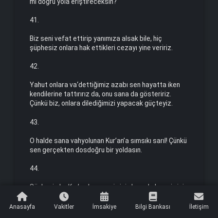
mi doğru yola eriştireceksin?
41.
Biz seni vefat ettirip yanımıza alsak bile, hiç
şüphesiz onlara hak ettikleri cezayı yine veririz.
42.
Yahut onlara va‘dettiğimiz azabı sen hayatta iken
kendilerine tattırırız da, onu sana da gösteririz.
Çünkü biz, onlara dilediğimizi yapacak güçteyiz.
43.
O halde sana vahyolunan Kur’an’a sımsıkı sarıl! Çünkü
sen gerçekten dosdoğru bir yoldasın.
44.
Şüphesiz bu Kur’an hem senin için hem de kavmin için
bir hatırlatmadır ve bir şereftir. Yakında ona uyup
uymadığınızdan sorguya çekileceksiniz.
Anasayfa
Vakitler
İmsakiye
Bilgi Bankası
İletişim