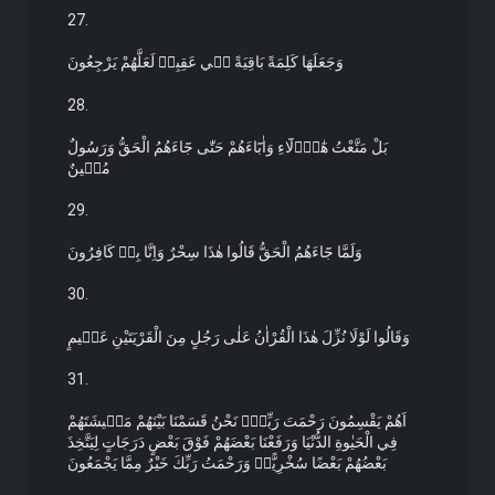
27.
وَجَعَلَهَا كَلِمَةً بَاقِيَةً ف۪ي عَقِبِه۪ لَعَلَّهُمْ يَرْجِعُونَ
28.
بَلْ مَتَّعْتُ هٰٓؤُ۬لَٓاءِ وَاٰبَٓاءَهُمْ حَتّٰى جَٓاءَهُمُ الْحَقُّ وَرَسُولٌ
مُب۪ينٌ
29.
وَلَمَّا جَٓاءَهُمُ الْحَقُّ قَالُوا هٰذَا سِحْرٌ وَاِنَّا بِه۪ كَافِرُونَ
30.
وَقَالُوا لَوْلَا نُزِّلَ هٰذَا الْقُرْاٰنُ عَلٰى رَجُلٍ مِنَ الْقَرْيَتَيْنِ عَظ۪يمٍ
31.
اَهُمْ يَقْسِمُونَ رَحْمَتَ رَبِّكَۜ نَحْنُ قَسَمْنَا بَيْنَهُمْ مَع۪يشَتَهُمْ
فِي الْحَيٰوةِ الدُّنْيَا وَرَفَعْنَا بَعْضَهُمْ فَوْقَ بَعْضٍ دَرَجَاتٍ لِيَتَّخِذَ
بَعْضُهُمْ بَعْضًا سُخْرِيًّاۜ وَرَحْمَتُ رَبِّكَ خَيْرٌ مِمَّا يَجْمَعُونَ