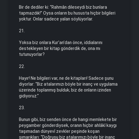
Bir de dediler ki: “Rahmân dileseydi biz bunlara
tapmazdık!” Oysa onların bu hususta hiçbir bilgileri
yoktur. Onlar sadece yalan söylüyorlar.
21.
Yoksa biz onlara Kur’an’dan önce, iddialarını
destekleyen bir kitap gönderdik de, ona mı
tutunuyorlar?
22.
Hayır! Ne bilgileri var, ne de kitapları! Sadece şunu
diyorlar: “Biz atalarımızı böyle bir inanç ve uygulama
üzerinde toplanmış bulduk; biz de onların izinden
gidiyoruz.”
23.
Bunun gibi, biz senden önce de hangi memlekete bir
peygamber gönderdiysek, oranın hiçbir ahlâkî kaygı
taşımadan dünyevî zevkler peşinde koşan
şımarıkları: “Doğrusu biz atalarımızı böyle bir inanç