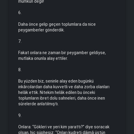
mümkün değil!
6.
Daha önce gelip geçen toplumlara da nice
peygamberler gönderdik.
7.
Fakat onlara ne zaman bir peygamber geldiyse,
mutlaka onunla alay ettiler.
8.
Bu yüzden biz, seninle alay eden bugünkü
inkârcılardan daha kuvvetli ve daha zorba olanları
helâk ettik. Nitekim helâk edilen bu önceki
toplumların ibret dolu sahneleri, daha önce inen
sûrelerde anlatılmıştı.
9.
Onlara: “Gökleri ve yeri kim yarattı?” diye soracak
olsan, hiç şüphesiz: “Onları kudreti dâimâ üstün