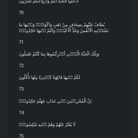
اُدْخُلُوا الْجَنَّةَ اَنْتُمْ وَاَزْوَاجُكُمْ تُحْبَرُونَ
70.
يُطَافُ عَلَيْهِمْ بِصِحَافٍ مِنْ ذَهَبٍ وَاَكْوَابٍۚ وَف۪يهَا مَا
تَشْتَه۪يهِ الْاَنْفُسُ وَتَلَذُّ الْاَعْيُنُۚ وَاَنْتُمْ ف۪يهَا خَالِدُونَۚ
71.
وَتِلْكَ الْجَنَّةُ الَّت۪ٓي اُو۫رِثْتُمُوهَا بِمَا كُنْتُمْ تَعْمَلُونَ
72.
لَكُمْ ف۪يهَا فَاكِهَةٌ كَث۪يرَةٌ مِنْهَا تَأْكُلُونَ
73.
اِنَّ الْمُجْرِم۪ينَ ف۪ي عَذَابِ جَهَنَّمَ خَالِدُونَۚ
74.
لَا يُفَتَّرُ عَنْهُمْ وَهُمْ ف۪يهِ مُبْلِسُونَۚ
75.