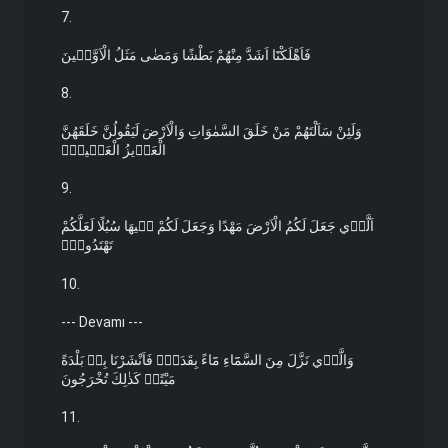
7.
فَاَهْلَكْنَٓا اَشَدَّ مِنْهُمْ بَطْشًا وَمَضٰى مَثَلُ الْاَوَّل۪ينَ
8.
وَلَئِنْ سَاَلْتَهُمْ مَنْ خَلَقَ السَّمٰوَاتِ وَالْاَرْضَ لَيَقُولُنَّ خَلَقَهُنَّ
الْعَز۪يزُ الْعَل۪يمُۙ
9.
اَلَّذ۪ي جَعَلَ لَكُمُ الْاَرْضَ مَهْدًا وَجَعَلَ لَكُمْ ف۪يهَا سُبُلًا لَعَلَّكُمْ
تَهْتَدُونَۚ
10.
--- Devamı ---
وَالَّذ۪ي نَزَّلَ مِنَ السَّمَٓاءِ مَٓاءً بِقَدَرٍۚ فَاَنْشَرْنَا بِه۪ بَلْدَةً
مَيْتًاۚ كَذٰلِكَ تُخْرَجُونَ
11.