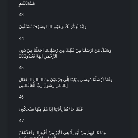
مُسْتَق۪يمٍ
43.
وَاِنَّهُ لَذِكْرٌ لَكَ وَلِقَوْمِكَۚ وَسَوْفَ تُسْـَٔلُونَ
44.
وَسْـَٔلْ مَنْ اَرْسَلْنَا مِنْ قَبْلِكَ مِنْ رُسُلِنَاۗ اَجَعَلْنَا مِنْ دُونِ
الرَّحْمٰنِ اٰلِهَةً يُعْبَدُونَ۟
45.
وَلَقَدْ اَرْسَلْنَا مُوسٰى بِاٰيَاتِنَٓا اِلٰى فِرْعَوْنَ وَمَلَا۬ئِه۪ فَقَالَ
اِنّ۪ي رَسُولُ رَبِّ الْعَالَم۪ينَ
46.
فَلَمَّا جَٓاءَهُمْ بِاٰيَاتِنَٓا اِذَا هُمْ مِنْهَا يَضْحَكُونَ
47.
وَمَا نُر۪يهِمْ مِنْ اٰيَةٍ اِلَّا هِيَ اَكْبَرُ مِنْ اُخْتِهَاۘ وَاَخَذْنَاهُمْ