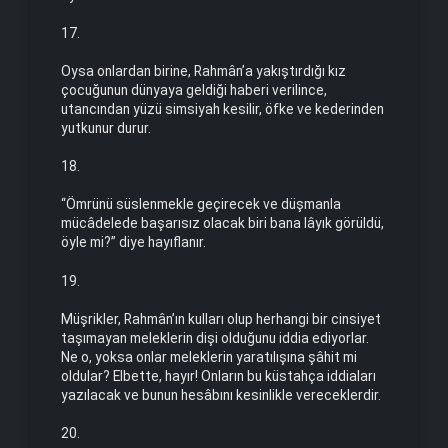
17.
Oysa onlardan birine, Rahmân’a yakıştırdığı kız
çocuğunun dünyaya geldiği haberi verilince,
utancından yüzü simsiyah kesilir, öfke ve kederinden
yutkunur durur.
18.
“Ömrünü süslenmekle geçirecek ve düşmanla
mücâdelede başarısız olacak biri bana lâyık görüldü,
öyle mi?” diye hayıflanır.
19.
Müşrikler, Rahmân’ın kulları olup herhangi bir cinsiyet
taşımayan meleklerin dişi olduğunu iddia ediyorlar.
Ne o, yoksa onlar meleklerin yaratılışına şâhit mi
oldular? Elbette, hayır! Onların bu küstahça iddiaları
yazılacak ve bunun hesâbını kesinlikle vereceklerdir.
20.