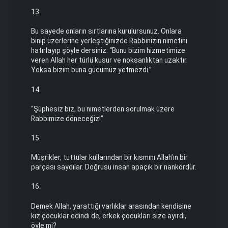
13.
Bu sayede onların sırtlarına kurulursunuz. Onlara
binip üzerlerine yerleştiğinizde Rabbinizin nimetini
hatırlayıp şöyle dersiniz: “Bunu bizim hizmetimize
veren Allah her türlü kusur ve noksanlıktan uzaktır.
Yoksa bizim buna gücümüz yetmezdi.”
14.
“Şüphesiz biz, bu nimetlerden sorulmak üzere
Rabbimize döneceğiz!”
15.
Müşrikler, tuttular kullarından bir kısmını Allah’ın bir
parçası saydılar. Doğrusu insan apaçık bir nankördür.
16.
Demek Allah, yarattığı varlıklar arasından kendisine
kız çocuklar edindi de, erkek çocukları size ayırdı,
öyle mi?