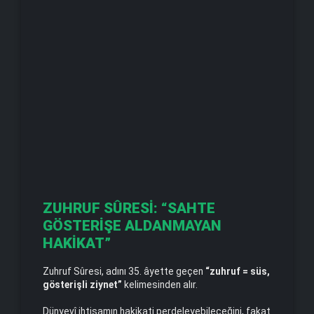
ZUHRUF SÛRESİ: “SAHTE
GÖSTERİŞE ALDANMAYAN
HAKİKAT”
Zuhruf Sûresi, adını 35. âyette geçen
“zuhruf = süs,
gösterişli ziynet”
kelimesinden alır.
Dünyevî ihtişamın hakikati perdeleyebileceğini, fakat