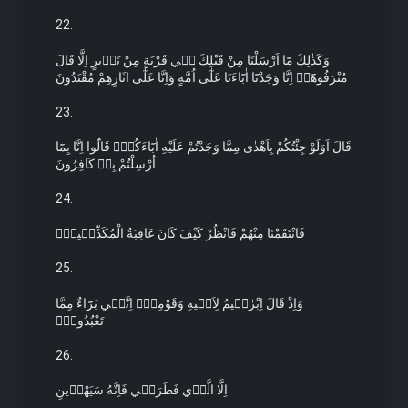
22.
وَكَذٰلِكَ مَٓا اَرْسَلْنَا مِنْ قَبْلِكَ ف۪ي قَرْيَةٍ مِنْ نَذ۪يرٍ اِلَّا قَالَ
مُتْرَفُوهَٓاۙ اِنَّا وَجَدْنَٓا اٰبَٓاءَنَا عَلٰٓى اُمَّةٍ وَاِنَّا عَلٰٓى اٰثَارِهِمْ مُقْتَدُونَ
23.
قَالَ اَوَلَوْ جِئْتُكُمْ بِاَهْدٰى مِمَّا وَجَدْتُمْ عَلَيْهِ اٰبَٓاءَكُمْۜ قَالُٓوا اِنَّا بِمَٓا
اُرْسِلْتُمْ بِه۪ كَافِرُونَ
24.
فَانْتَقَمْنَا مِنْهُمْ فَانْظُرْ كَيْفَ كَانَ عَاقِبَةُ الْمُكَذِّب۪ينَ۟
25.
وَاِذْ قَالَ اِبْرٰه۪يمُ لِاَب۪يهِ وَقَوْمِه۪ٓ اِنَّن۪ي بَرَٓاءٌ مِمَّا
تَعْبُدُونَۙ
26.
اِلَّا الَّذ۪ي فَطَرَن۪ي فَاِنَّهُ سَيَهْد۪ينِ