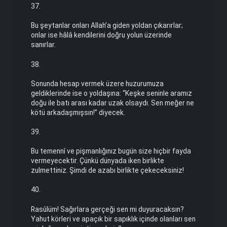
37.
Bu şeytanlar onları Allah’a giden yoldan çıkarırlar;
onlar ise hâlâ kendilerini doğru yolun üzerinde
sanırlar.
38.
Sonunda hesap vermek üzere huzurumuza
geldiklerinde ise o yoldaşına: “Keşke seninle aramız
doğu ile batı arası kadar uzak olsaydı. Sen meğer ne
kötü arkadaşmışsın!” diyecek.
39.
Bu temennî ve pişmanlığınız bugün size hiçbir fayda
vermeyecektir. Çünkü dünyada iken birlikte
zulmettiniz. Şimdi de azabı birlikte çekeceksiniz!
40.
Rasûlüm! Sağırlara gerçeği sen mi duyuracaksın?
Yahut körleri ve apaçık bir sapıklık içinde olanları sen