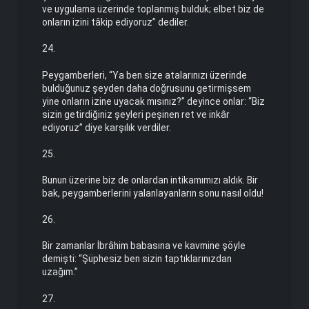
ve uygulama üzerinde toplanmış bulduk; elbet biz de
onların izini tâkip ediyoruz” dediler.
24.
Peygamberleri, “Ya ben size atalarınızı üzerinde
bulduğunuz şeyden daha doğrusunu getirmişsem
yine onların izine uyacak mısınız?” deyince onlar: “Biz
sizin getirdiğiniz şeyleri peşinen ret ve inkâr
ediyoruz” diye karşılık verdiler.
25.
Bunun üzerine biz de onlardan intikamımızı aldık. Bir
bak, peygamberlerini yalanlayanların sonu nasıl oldu!
26.
Bir zamanlar İbrâhim babasına ve kavmine şöyle
demişti: “Şüphesiz ben sizin taptıklarınızdan
uzağım.”
27.