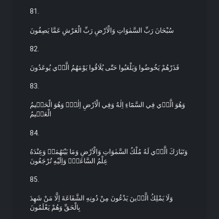
81.
سُبْحَانَ رَبِّ السَّمٰوَاتِ وَالْاَرْضِ رَبِّ الْعَرْشِ عَمَّا يَصِفُونَ
82.
فَذَرْهُمْ يَخُوضُوا وَيَلْعَبُوا حَتّٰى يُلَاقُوا يَوْمَهُمُ الَّذ۪ي يُوعَدُونَ
83.
وَهُوَ الَّذ۪ي فِي السَّمَٓاءِ اِلٰهٌ وَفِي الْاَرْضِ اِلٰهٌۜ وَهُوَ الْحَك۪يمُ
الْعَل۪يمُ
84.
وَتَبَارَكَ الَّذ۪ي لَهُ مُلْكُ السَّمٰوَاتِ وَالْاَرْضِ وَمَا بَيْنَهُمَاۚ وَعِنْدَهُ
عِلْمُ السَّاعَةِۚ وَاِلَيْهِ تُرْجَعُونَ
85.
وَلَا يَمْلِكُ الَّذ۪ينَ يَدْعُونَ مِنْ دُونِهِ الشَّفَاعَةَ اِلَّا مَنْ شَهِدَ
بِالْحَقِّ وَهُمْ يَعْلَمُونَ