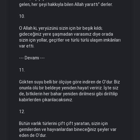
gelen, her şeyi hakkıyla bilen Allah yarattı” derler.
10.
O Allah ki, yeryüzünü sizin için bir beşik kıldı;
gideceğiniz yere şaşmadan varasınız diye orada
sizin için yollar, geçitler ve türlü türlü ulaşım imkânları
var etti.
--- Devamı ---
11.
Gökten suyu belli bir ölçüye göre indiren de O’dur. Biz
onunla ölü bir beldeye yeniden hayat veririz. İşte siz
de, bitkilerin her bahar yeniden dirilmesi gibi diriltilip
kabirlerden çıkarılacaksınız.
12.
Bütün varlık türlerini çift çift yaratan, sizin için
gemilerden ve hayvanlardan bineceğiniz şeyler var
eden de O’dur.