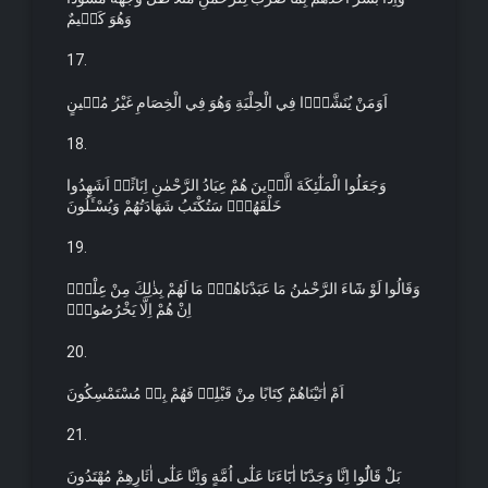
وَهُوَ كَظ۪يمٌ
17.
اَوَمَنْ يُنَشَّؤُ۬ا فِي الْحِلْيَةِ وَهُوَ فِي الْخِصَامِ غَيْرُ مُب۪ينٍ
18.
وَجَعَلُوا الْمَلٰٓئِكَةَ الَّذ۪ينَ هُمْ عِبَادُ الرَّحْمٰنِ اِنَاثًاۜ اَشَهِدُوا
خَلْقَهُمْۜ سَتُكْتَبُ شَهَادَتُهُمْ وَيُسْـَٔلُونَ
19.
وَقَالُوا لَوْ شَٓاءَ الرَّحْمٰنُ مَا عَبَدْنَاهُمْۜ مَا لَهُمْ بِذٰلِكَ مِنْ عِلْمٍۗ
اِنْ هُمْ اِلَّا يَخْرُصُونَۜ
20.
اَمْ اٰتَيْنَاهُمْ كِتَابًا مِنْ قَبْلِه۪ فَهُمْ بِه۪ مُسْتَمْسِكُونَ
21.
بَلْ قَالُٓوا اِنَّا وَجَدْنَٓا اٰبَٓاءَنَا عَلٰٓى اُمَّةٍ وَاِنَّا عَلٰٓى اٰثَارِهِمْ مُهْتَدُونَ