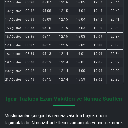
03:30
05:07
12:16
16:05
19:14
20:44
12 Ağustos
03:32
05:08
12:15
16:04
19:13
20:42
13 Ağustos
03:33
05:09
12:15
16:04
19:12
20:41
14 Ağustos
03:35
05:10
12:15
16:03
19:10
20:39
15 Ağustos
03:36
05:11
12:15
16:03
19:09
20:37
16 Ağustos
03:37
05:12
12:15
16:02
19:08
20:35
17 Ağustos
03:39
05:13
12:14
16:01
19:06
20:34
18 Ağustos
03:40
05:13
12:14
16:01
19:05
20:32
19 Ağustos
03:42
05:14
12:14
16:00
19:03
20:30
20 Ağustos
03:43
05:15
12:14
15:59
19:02
20:28
21 Ağustos
Iğdır Tuzluca Ezan Vakitleri ve Namaz Saatleri
Müslümanlar için günlük namaz vakitleri büyük önem
taşımaktadır. Namaz ibadetlerini zamanında yerine getirmek