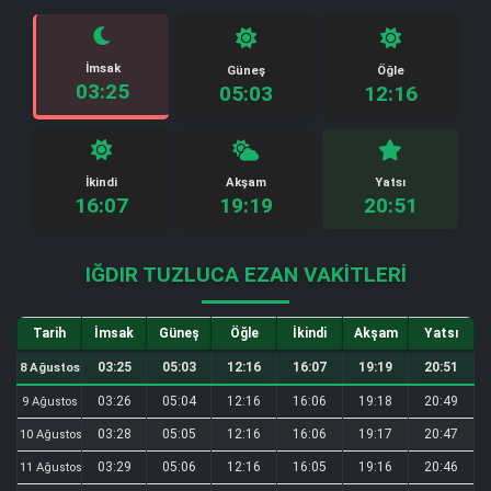
İmsak
Güneş
Öğle
03:25
05:03
12:16
İkindi
Akşam
Yatsı
16:07
19:19
20:51
IĞDIR TUZLUCA EZAN VAKITLERI
Tarih
İmsak
Güneş
Öğle
İkindi
Akşam
Yatsı
03:25
05:03
12:16
16:07
19:19
20:51
8 Ağustos
03:26
05:04
12:16
16:06
19:18
20:49
9 Ağustos
03:28
05:05
12:16
16:06
19:17
20:47
10 Ağustos
03:29
05:06
12:16
16:05
19:16
20:46
11 Ağustos