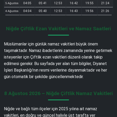
04:05
05:41
12:53
16:42
19:55
21:24
5 Ağustos
04:04
05:40
12:53
16:43
19:56
21:26
4 Ağustos
Niğde Çiftlik Ezan Vakitleri ve Namaz Saatleri
Müslümanlar için günlük namaz vakitleri büyük önem
taşımaktadır. Namaz ibadetlerini zamanında yerine getirmek
isteyenler için Çiftlik ezan vakitleri düzenli olarak takip
edilmesi gerekir. Bu sayfada yer alan tüm bilgiler, Diyanet
İşleri Başkanlığı’nın resmi verilerine dayanmaktadır ve her
gün otomatik bir şekilde güncellenmektedir.
8 Ağustos 2026 – Niğde Çiftlik Namaz Vakitleri
Niğde ve bağlı tüm ilçeler için 2025 yılına ait namaz
vakitleri, en doğru ve güncel haliyle üst tarafta yer