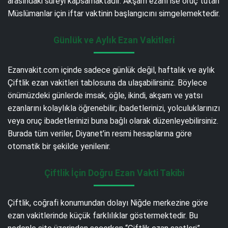
arasındaki süreyi kapsamaktadır. Akşam ezanı ise oruç tutan
Müslümanlar için iftar vaktinin başlangıcını simgelemektedir.
Günlük ve Aylık Ezan Vakitleri
Ezanvakit.com içinde sadece günlük değil, haftalık ve aylık
Çiftlik ezan vakitleri tablosuna da ulaşabilirsiniz. Böylece
önümüzdeki günlerde imsak, öğle, ikindi, akşam ve yatsı
ezanlarını kolaylıkla öğrenebilir; ibadetlerinizi, yolculuklarınızı
veya oruç ibadetlerinizi buna bağlı olarak düzenleyebilirsiniz.
Burada tüm veriler, Diyanet’in resmi hesaplarına göre
otomatik bir şekilde yenilenir.
Çiftlik İçin Doğru Ezan Vakti Takibi
Çiftlik, coğrafi konumundan dolayı Niğde merkezine göre
ezan vakitlerinde küçük farklılıklar göstermektedir. Bu