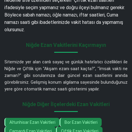
nedenle site üzerinden seçerken “Çiftlik ezan saatleri”
ifadesiyle seçim yapmanız ve doğru ilçeyi bulmanız gerekir.
Böylece sabah namazı, öğle namazı, iftar saatleri, Cuma
namazı saati gibi ibadetlerinizde vakit hatası da yapmamış
olursunuz.
Niğde Ezan Vakitlerini Kaçırmayın
Sitemizde yer alan canlı sayaç ve günlük hatırlatıcı özellikleri ile
Niğde ve Çiftlik için "Akşam ezanı saat kaçta?", "İmsak vakti ne
zaman?" gibi sorularınıza dair güncel ezan saatlerini anında
görebilirsiniz. Gelişmiş konum algılama sayesinde bulunduğunuz
yere göre otomatik namaz saati gösterimi yapılır.
Niğde Diğer İlçelerdeki Ezan Vakitleri
Altunhisar Ezan Vakitleri
Bor Ezan Vakitleri
Çamardı Ezan Vakitleri
Çiftlik Ezan Vakitleri