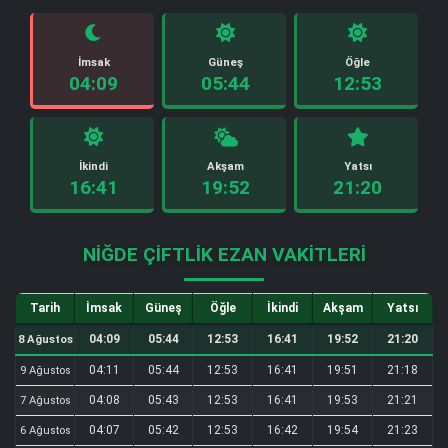
İmsak
Güneş
Öğle
04:09
05:44
12:53
İkindi
Akşam
Yatsı
16:41
19:52
21:20
NIĞDE ÇIFTLIK EZAN VAKITLERI
Tarih
İmsak
Güneş
Öğle
İkindi
Akşam
Yatsı
04:09
05:44
12:53
16:41
19:52
21:20
8 Ağustos
04:11
05:44
12:53
16:41
19:51
21:18
9 Ağustos
04:08
05:43
12:53
16:41
19:53
21:21
7 Ağustos
04:07
05:42
12:53
16:42
19:54
21:23
6 Ağustos