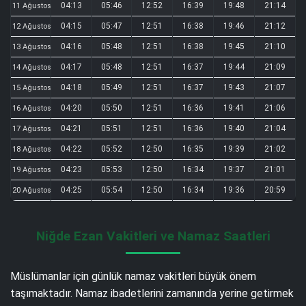
04:13
05:46
12:52
16:39
19:48
21:14
11 Ağustos
04:15
05:47
12:51
16:38
19:46
21:12
12 Ağustos
04:16
05:48
12:51
16:38
19:45
21:10
13 Ağustos
04:17
05:48
12:51
16:37
19:44
21:09
14 Ağustos
04:18
05:49
12:51
16:37
19:43
21:07
15 Ağustos
04:20
05:50
12:51
16:36
19:41
21:06
16 Ağustos
04:21
05:51
12:51
16:36
19:40
21:04
17 Ağustos
04:22
05:52
12:50
16:35
19:39
21:02
18 Ağustos
04:23
05:53
12:50
16:34
19:37
21:01
19 Ağustos
04:25
05:54
12:50
16:34
19:36
20:59
20 Ağustos
Niğde Ezan Vakitleri ve Namaz Saatleri
Müslümanlar için günlük namaz vakitleri büyük önem
taşımaktadır. Namaz ibadetlerini zamanında yerine getirmek