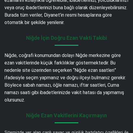
ezanlarını kolaylıkla öğrenebilir; ibadetlerinizi, yolculuklarınızı
veya oruç ibadetlerinizi buna bağlı olarak düzenleyebilirsiniz.
Burada tüm veriler, Diyanet’in resmi hesaplarına göre
otomatik bir şekilde yenilenir.
Niğde İçin Doğru Ezan Vakti Takibi
Niğde, coğrafi konumundan dolayı Niğde merkezine göre
ezan vakitlerinde küçük farklılıklar göstermektedir. Bu
nedenle site üzerinden seçerken “Niğde ezan saatleri”
ifadesiyle seçim yapmanız ve doğru ilçeyi bulmanız gerekir.
Böylece sabah namazı, öğle namazı, iftar saatleri, Cuma
namazı saati gibi ibadetlerinizde vakit hatası da yapmamış
olursunuz.
Niğde Ezan Vakitlerini Kaçırmayın
Sitemizde yer alan canlı sayaç ve günlük hatırlatıcı özellikleri ile