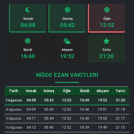
İmsak
Güneş
Öğle
04:08
05:42
12:52
İkindi
Akşam
Yatsı
16:40
19:52
21:20
NIĞDE EZAN VAKITLERI
Tarih
İmsak
Güneş
Öğle
İkindi
Akşam
Yatsı
04:08
05:42
12:52
16:40
19:52
21:20
7 Ağustos
04:09
05:43
12:52
16:40
19:51
21:18
8 Ağustos
04:11
05:44
12:52
16:40
19:50
21:17
9 Ağustos
04:12
05:45
12:52
16:39
19:49
21:15
10 Ağustos