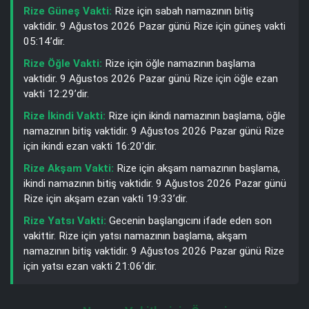
Rize Güneş Vakti:
Rize için sabah namazının bitiş
vaktidir. 9 Ağustos 2026 Pazar günü Rize için güneş vakti
05:14’dir.
Rize Öğle Vakti:
Rize için öğle namazının başlama
vaktidir. 9 Ağustos 2026 Pazar günü Rize için öğle ezan
vakti 12:29’dir.
Rize İkindi Vakti:
Rize için ikindi namazının başlama, öğle
namazının bitiş vaktidir. 9 Ağustos 2026 Pazar günü Rize
için ikindi ezan vakti 16:20’dir.
Rize Akşam Vakti:
Rize için akşam namazının başlama,
ikindi namazının bitiş vaktidir. 9 Ağustos 2026 Pazar günü
Rize için akşam ezan vakti 19:33’dir.
Rize Yatsı Vakti:
Gecenin başlangıcını ifade eden son
vakittir. Rize için yatsı namazının başlama, akşam
namazının bitiş vaktidir. 9 Ağustos 2026 Pazar günü Rize
için yatsı ezan vakti 21:06’dir.