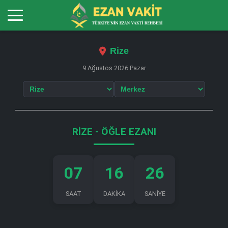
Rize
9 Ağustos 2026 Pazar
RIZE - ÖĞLE EZANI
07
16
26
SAAT
DAKİKA
SANİYE