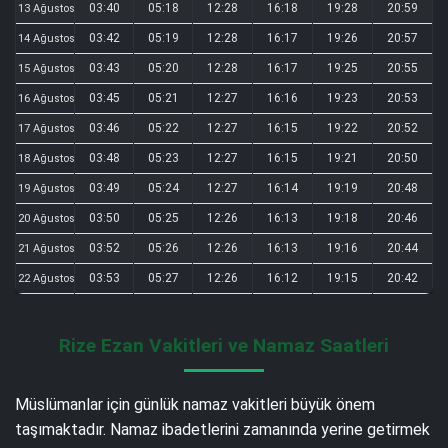
03:40
05:18
12:28
16:18
19:28
20:59
13 Ağustos
03:42
05:19
12:28
16:17
19:26
20:57
14 Ağustos
03:43
05:20
12:28
16:17
19:25
20:55
15 Ağustos
03:45
05:21
12:27
16:16
19:23
20:53
16 Ağustos
03:46
05:22
12:27
16:15
19:22
20:52
17 Ağustos
03:48
05:23
12:27
16:15
19:21
20:50
18 Ağustos
03:49
05:24
12:27
16:14
19:19
20:48
19 Ağustos
03:50
05:25
12:26
16:13
19:18
20:46
20 Ağustos
03:52
05:26
12:26
16:13
19:16
20:44
21 Ağustos
03:53
05:27
12:26
16:12
19:15
20:42
22 Ağustos
Rize Ezan Vakitleri ve Namaz Saatleri
Müslümanlar için günlük namaz vakitleri büyük önem
taşımaktadır. Namaz ibadetlerini zamanında yerine getirmek