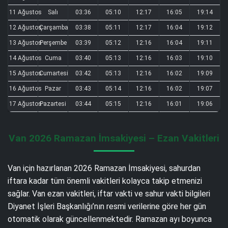
11 Ağustos
Salı
03:36
05:10
12:17
16:05
19:14
12 Ağustos
Çarşamba
03:38
05:11
12:17
16:04
19:12
13 Ağustos
Perşembe
03:39
05:12
12:16
16:04
19:11
14 Ağustos
Cuma
03:40
05:13
12:16
16:03
19:10
15 Ağustos
Cumartesi
03:42
05:13
12:16
16:02
19:09
16 Ağustos
Pazar
03:43
05:14
12:16
16:02
19:07
17 Ağustos
Pazartesi
03:44
05:15
12:16
16:01
19:06
Van 2026 Ramazan İmsakiyesi – Ezan Vakitleri
Van için hazırlanan 2026 Ramazan İmsakiyesi, sahurdan
iftara kadar tüm önemli vakitleri kolayca takip etmenizi
sağlar. Van ezan vakitleri, iftar vakti ve sahur vakti bilgileri
Diyanet İşleri Başkanlığı’nın resmi verilerine göre her gün
otomatik olarak güncellenmektedir. Ramazan ayı boyunca