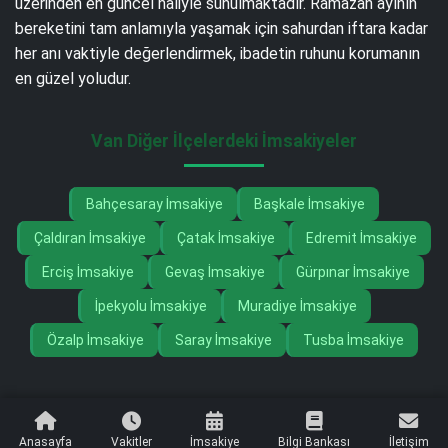
üzerinden en güncel haliyle sunulmaktadır. Ramazan ayının
bereketini tam anlamıyla yaşamak için sahurdan iftara kadar
her anı vaktiyle değerlendirmek, ibadetin ruhunu korumanın
en güzel yoludur.
Van Diğer İlçelerdeki İmsakiyeler
Bahçesaray İmsakiye
Başkale İmsakiye
Çaldıran İmsakiye
Çatak İmsakiye
Edremit İmsakiye
Erciş İmsakiye
Gevaş İmsakiye
Gürpınar İmsakiye
İpekyolu İmsakiye
Muradiye İmsakiye
Özalp İmsakiye
Saray İmsakiye
Tusba İmsakiye
Anasayfa
Vakitler
İmsakiye
Bilgi Bankası
İletişim