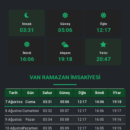
İmsak
Güneş
Öğle
03:31
05:06
12:17
İkindi
Akşam
Yatsı
16:06
19:18
20:47
VAN RAMAZAN İMSAKIYESI
Tarih
Gün
Sahur
Güneş
Öğle
İkindi
İftar
7 Ağustos
Cuma
03:31
05:06
12:17
16:06
19:18
8 Ağustos
Cumartesi
03:32
05:07
12:17
16:06
19:17
9 Ağustos
Pazar
03:34
05:08
12:17
16:05
19:16
10 Ağustos
Pazartesi
03:35
05:09
12:17
16:05
19:15