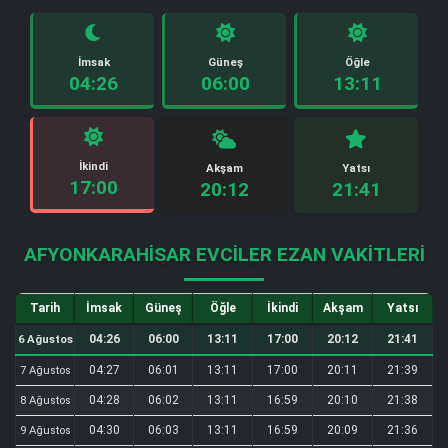
İmsak
Güneş
Öğle
04:26
06:00
13:11
İkindi
Akşam
Yatsı
17:00
20:12
21:41
AFYONKARAHISAR EVCILER EZAN VAKITLERI
Tarih
İmsak
Güneş
Öğle
İkindi
Akşam
Yatsı
04:26
06:00
13:11
17:00
20:12
21:41
6 Ağustos
04:27
06:01
13:11
17:00
20:11
21:39
7 Ağustos
04:28
06:02
13:11
16:59
20:10
21:38
8 Ağustos
04:30
06:03
13:11
16:59
20:09
21:36
9 Ağustos