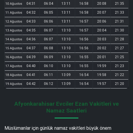
04:31
06:04
13:11
16:58
20:08
21:35
10 Ağustos
04:32
06:05
13:11
16:58
20:07
21:33
11 Ağustos
04:33
06:06
13:11
16:57
20:06
21:31
12 Ağustos
04:35
06:07
13:10
16:57
20:04
21:30
13 Ağustos
04:36
06:07
13:10
16:56
20:03
21:28
14 Ağustos
04:37
06:08
13:10
16:56
20:02
21:27
15 Ağustos
04:39
06:09
13:10
16:55
20:01
21:25
16 Ağustos
04:40
06:10
13:10
16:55
19:59
21:23
17 Ağustos
04:41
06:11
13:09
16:54
19:58
21:22
18 Ağustos
04:42
06:12
13:09
16:54
19:57
21:20
19 Ağustos
Afyonkarahisar Evciler Ezan Vakitleri ve
Namaz Saatleri
Müslümanlar için günlük namaz vakitleri büyük önem