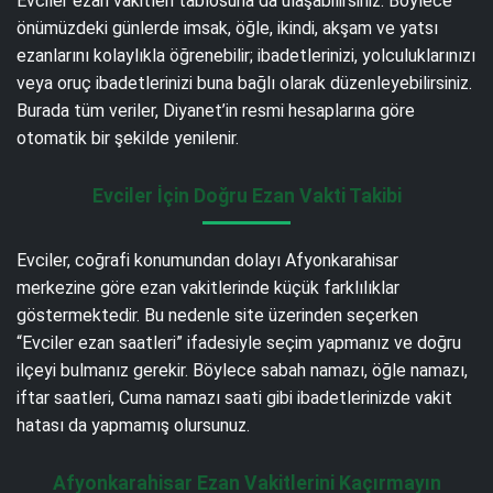
Evciler ezan vakitleri tablosuna da ulaşabilirsiniz. Böylece
önümüzdeki günlerde imsak, öğle, ikindi, akşam ve yatsı
ezanlarını kolaylıkla öğrenebilir; ibadetlerinizi, yolculuklarınızı
veya oruç ibadetlerinizi buna bağlı olarak düzenleyebilirsiniz.
Burada tüm veriler, Diyanet’in resmi hesaplarına göre
otomatik bir şekilde yenilenir.
Evciler İçin Doğru Ezan Vakti Takibi
Evciler, coğrafi konumundan dolayı Afyonkarahisar
merkezine göre ezan vakitlerinde küçük farklılıklar
göstermektedir. Bu nedenle site üzerinden seçerken
“Evciler ezan saatleri” ifadesiyle seçim yapmanız ve doğru
ilçeyi bulmanız gerekir. Böylece sabah namazı, öğle namazı,
iftar saatleri, Cuma namazı saati gibi ibadetlerinizde vakit
hatası da yapmamış olursunuz.
Afyonkarahisar Ezan Vakitlerini Kaçırmayın