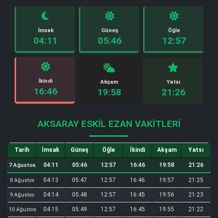
İmsak
Güneş
Öğle
04:11
05:46
12:57
İkindi
Akşam
Yatsı
16:46
19:58
21:26
AKSARAY ESKIL EZAN VAKITLERI
Tarih
İmsak
Güneş
Öğle
İkindi
Akşam
Yatsı
04:11
05:46
12:57
16:46
19:58
21:26
7 Ağustos
04:13
05:47
12:57
16:46
19:57
21:25
8 Ağustos
04:14
05:48
12:57
16:45
19:56
21:23
9 Ağustos
04:15
05:49
12:57
16:45
19:55
21:22
10 Ağustos