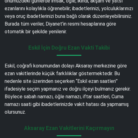
önümüzdeki günlerde imsak, öğle, ikindi, akşam ve yatsı
ezanlarını kolaylıkla öğrenebilir; ibadetlerinizi, yolculuklarınızı
veya oruç ibadetlerinizi buna bağlı olarak düzenleyebilirsiniz.
Burada tüm veriler, Diyanet’in resmi hesaplarına göre
otomatik bir şekilde yenilenir.
Eskil İçin Doğru Ezan Vakti Takibi
Eskil, coğrafi konumundan dolayı Aksaray merkezine göre
ezan vakitlerinde küçük farklılıklar göstermektedir. Bu
nedenle site üzerinden seçerken “Eskil ezan saatleri”
ifadesiyle seçim yapmanız ve doğru ilçeyi bulmanız gerekir.
Böylece sabah namazı, öğle namazı, iftar saatleri, Cuma
namazı saati gibi ibadetlerinizde vakit hatası da yapmamış
olursunuz.
Aksaray Ezan Vakitlerini Kaçırmayın