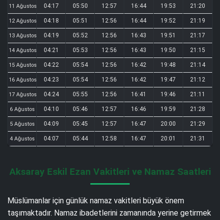
04:17
05:50
12:57
16:44
19:53
21:20
11 Ağustos
04:18
05:51
12:56
16:44
19:52
21:19
12 Ağustos
04:19
05:52
12:56
16:43
19:51
21:17
13 Ağustos
04:21
05:53
12:56
16:43
19:50
21:15
14 Ağustos
04:22
05:54
12:56
16:42
19:48
21:14
15 Ağustos
04:23
05:54
12:56
16:42
19:47
21:12
16 Ağustos
04:24
05:55
12:56
16:41
19:46
21:11
17 Ağustos
04:10
05:46
12:57
16:46
19:59
21:28
6 Ağustos
04:09
05:45
12:57
16:47
20:00
21:29
5 Ağustos
04:07
05:44
12:58
16:47
20:01
21:31
4 Ağustos
Aksaray Eskil Ezan Vakitleri ve Namaz Saatleri
Müslümanlar için günlük namaz vakitleri büyük önem
taşımaktadır. Namaz ibadetlerini zamanında yerine getirmek