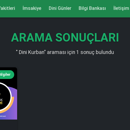
akitleri
İmsakiye
Dini Günler
Bilgi Bankası
İletişim
ARAMA SONUÇLARI
" Dini Kurban" araması için 1 sonuç bulundu
ilgiler