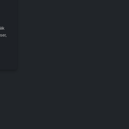
lık
ser,