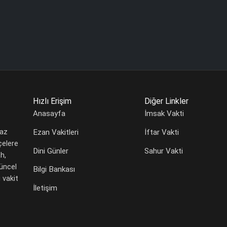
Hızlı Erişim
Diğer Linkler
Anasayfa
İmsak Vakti
Ezan Vakitleri
İftar Vakti
maz
çelere
Dini Günler
Sahur Vakti
h,
güncel
Bilgi Bankası
 vakit
İletişim