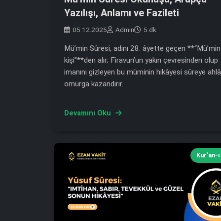
Yazılışı, Anlamı ve Fazileti
05.12.2025
Admin
5 dk
Mü’min Sûresi, adını 28. âyette geçen **“Mü’min
kişi”**den alır; Firavun’un yakın çevresinden olup
imanını gizleyen bu müminin hikâyesi sûreye ahlâ
omurga kazandırır.
Devamını Oku
Kur'an-ı