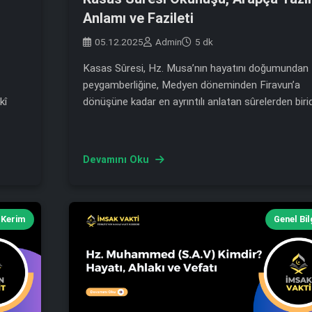
Anlamı ve Fazileti
05.12.2025
Admin
5 dk
Kasas Sûresi, Hz. Musa’nın hayatını doğumundan
peygamberliğine, Medyen döneminden Firavun’a
kî
dönüşüne kadar en ayrıntılı anlatan sûrelerden birid
Devamını Oku
 Kerim
Genel Bil