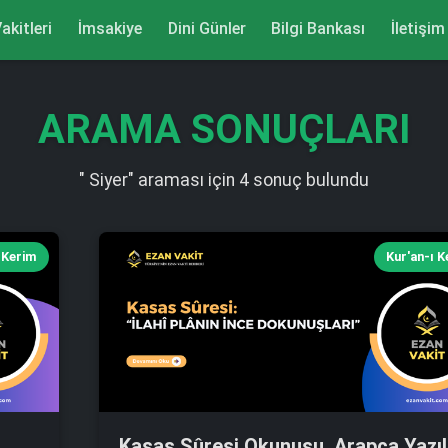
akitleri
İmsakiye
Dini Günler
Bilgi Bankası
İletişim
ARAMA SONUÇLARI
" Siyer" araması için 4 sonuç bulundu
 Kerim
Kur'an-ı 
Kasas Sûresi Okunuşu, Arapça Yazılı