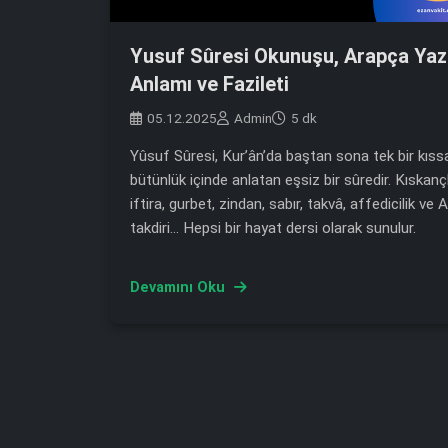
Yusuf Sûresi Okunuşu, Arapça Yazıl
Anlamı ve Fazileti
05.12.2025
Admin
5 dk
Yûsuf Sûresi, Kur’ân’da baştan sona tek bir kıss
bütünlük içinde anlatan eşsiz bir sûredir. Kıskançl
iftira, gurbet, zindan, sabır, takvâ, affedicilik ve A
takdiri… Hepsi bir hayat dersi olarak sunulur.
Devamını Oku