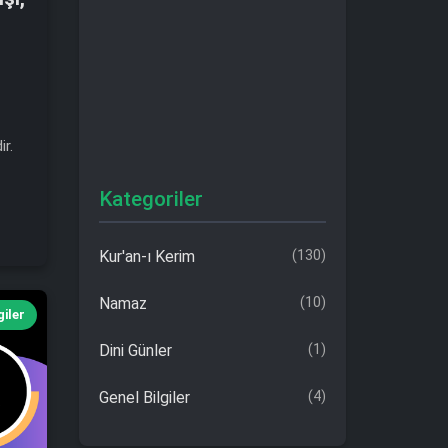
ir.
Kategoriler
Kur'an-ı Kerim
(130)
Namaz
(10)
giler
Dini Günler
(1)
Genel Bilgiler
(4)