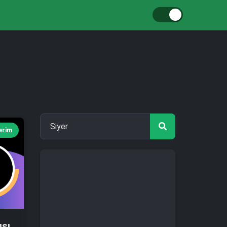
Kerim
şı,