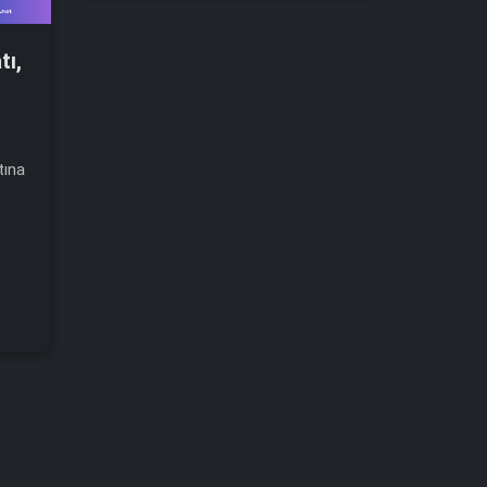
tı,
tına