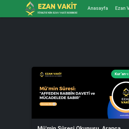
Anasayfa
Ezan V
Kur'an-ı
Mü'min Sûresi Okunuşu, Arapça