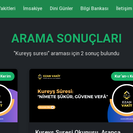
akitleri
İmsakiye
Dini Günler
Bilgi Bankası
İletişim
ARAMA SONUÇLARI
"Kureyş suresi" araması için 2 sonuç bulundu
 Kerim
Kur'an-ı 
Kureyş Suresi Okunuşu, Arapça