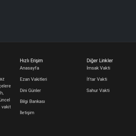
Hızlı Erişim
Diğer Linkler
Anasayfa
İmsak Vakti
Ezan Vakitleri
İftar Vakti
maz
çelere
Dini Günler
Sahur Vakti
h,
güncel
Bilgi Bankası
 vakit
İletişim