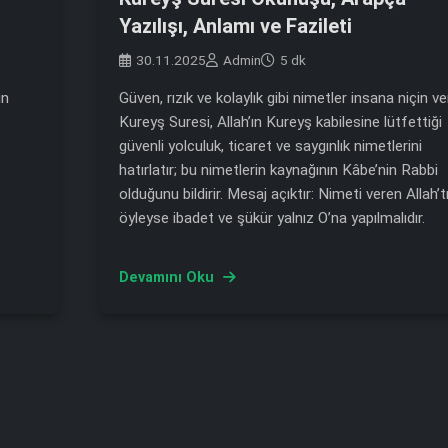
Yazılışı, Anlamı ve Fazileti
30.11.2025
Admin
5 dk
in
Güven, rızık ve kolaylık gibi nimetler insana niçin ver
Kureyş Suresi, Allah’ın Kureyş kabilesine lütfettiği
güvenli yolculuk, ticaret ve saygınlık nimetlerini
hatırlatır; bu nimetlerin kaynağının Kâbe’nin Rabbi
olduğunu bildirir. Mesaj açıktır: Nimeti veren Allah’tı
öyleyse ibadet ve şükür yalnız O’na yapılmalıdır.
Devamını Oku