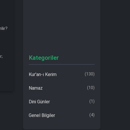
ilir?
r;
Kategoriler
Kur'an-ı Kerim
(130)
Namaz
(10)
Dini Günler
(1)
Genel Bilgiler
(4)