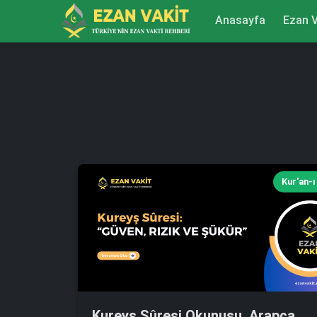
Anasayfa
Ezan V
Kur'an-ı
Kureyş Sûresi Okunuşu, Arapça