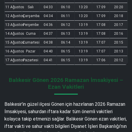
11 Ağustos
Salı
04:33
06:10
13:20
17:09
20:20
12 Ağustos
Çarşamba
04:34
06:11
13:20
17:09
20:18
13 Ağustos
Perşembe
04:36
06:12
13:19
17:08
20:17
14 Ağustos
Cuma
04:37
06:13
13:19
17:08
20:16
15 Ağustos
Cumartesi
04:38
06:14
13:19
17:07
20:15
16 Ağustos
Pazar
04:40
06:15
13:19
17:07
20:13
17 Ağustos
Pazartesi
04:41
06:15
13:19
17:06
20:12
Balıkesir Gönen 2026 Ramazan İmsakiyesi –
Ezan Vakitleri
Balıkesir’in güzel ilçesi Gönen için hazırlanan 2026 Ramazan
İmsakiyesi, sahurdan iftara kadar tüm önemli vakitleri
kolayca takip etmenizi sağlar. Balıkesir Gönen ezan vakitleri,
iftar vakti ve sahur vakti bilgileri Diyanet İşleri Başkanlığı’nın