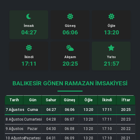
İmsak
Güneş
Öğle
04:27
06:06
13:20
İkindi
Akşam
Yatsı
17:11
20:25
21:57
BALIKESIR GÖNEN RAMAZAN İMSAKIYESI
Tarih
Gün
Sahur
Güneş
Öğle
İkindi
İftar
7 Ağustos
Cuma
04:27
06:06
13:20
17:11
20:25
8 Ağustos
Cumartesi
04:28
06:07
13:20
17:11
20:23
9 Ağustos
Pazar
04:30
06:08
13:20
17:10
20:22
10 Ağustos
Pazartesi
04:31
06:09
13:20
17:10
20:21