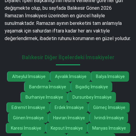
Diyanet İşleri Başkanlığı’nın resmi verilerine göre her gün
değişmekte olup, bu sayfada Balıkesir Gönen 2026
Ramazan İmsakiyesi üzerinden en güncel haliyle
sunulmaktadır. Ramazan ayının bereketini tam anlamıyla
yaşamak için sahurdan iftara kadar her anı vaktiyle
değerlendirmek, ibadetin ruhunu korumanın en güzel yoludur.
Balıkesir Diğer İlçelerdeki İmsakiyeler
Altıeylul İmsakiye
Ayvalık İmsakiye
Balya İmsakiye
Bandırma İmsakiye
Bigadiç İmsakiye
Burhaniye İmsakiye
Dursunbey İmsakiye
Edremit İmsakiye
Erdek İmsakiye
Gömeç İmsakiye
Gönen İmsakiye
Havran İmsakiye
İvrindi İmsakiye
Karesi İmsakiye
Kepsut İmsakiye
Manyas İmsakiye