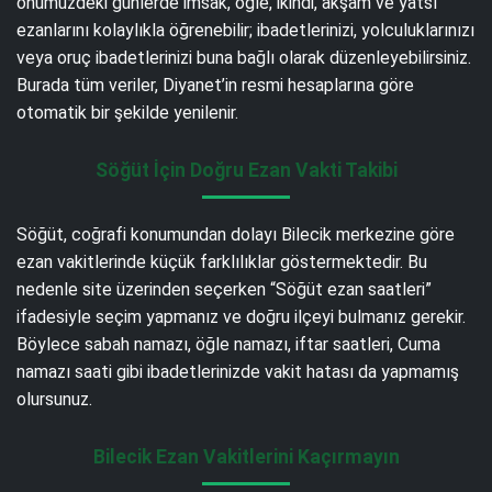
önümüzdeki günlerde imsak, öğle, ikindi, akşam ve yatsı
ezanlarını kolaylıkla öğrenebilir; ibadetlerinizi, yolculuklarınızı
veya oruç ibadetlerinizi buna bağlı olarak düzenleyebilirsiniz.
Burada tüm veriler, Diyanet’in resmi hesaplarına göre
otomatik bir şekilde yenilenir.
Söğüt İçin Doğru Ezan Vakti Takibi
Söğüt, coğrafi konumundan dolayı Bilecik merkezine göre
ezan vakitlerinde küçük farklılıklar göstermektedir. Bu
nedenle site üzerinden seçerken “Söğüt ezan saatleri”
ifadesiyle seçim yapmanız ve doğru ilçeyi bulmanız gerekir.
Böylece sabah namazı, öğle namazı, iftar saatleri, Cuma
namazı saati gibi ibadetlerinizde vakit hatası da yapmamış
olursunuz.
Bilecik Ezan Vakitlerini Kaçırmayın