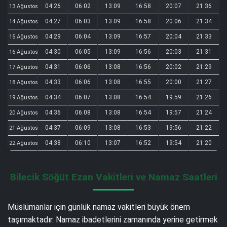
04:26
06:02
13:09
16:58
20:07
21:36
13 Ağustos
04:27
06:03
13:09
16:58
20:06
21:34
14 Ağustos
04:29
06:04
13:09
16:57
20:04
21:33
15 Ağustos
04:30
06:05
13:09
16:56
20:03
21:31
16 Ağustos
04:31
06:06
13:08
16:56
20:02
21:29
17 Ağustos
04:33
06:06
13:08
16:55
20:00
21:27
18 Ağustos
04:34
06:07
13:08
16:54
19:59
21:26
19 Ağustos
04:36
06:08
13:08
16:54
19:57
21:24
20 Ağustos
04:37
06:09
13:08
16:53
19:56
21:22
21 Ağustos
04:38
06:10
13:07
16:52
19:54
21:20
22 Ağustos
Bilecik Söğüt Ezan Vakitleri ve Namaz Saatleri
Müslümanlar için günlük namaz vakitleri büyük önem
taşımaktadır. Namaz ibadetlerini zamanında yerine getirmek