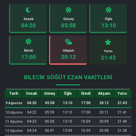
İmsak
Güneş
Öğle
04:20
05:58
13:10
İkindi
Akşam
Yatsı
17:00
20:12
21:43
BILECIK SÖĞÜT EZAN VAKITLERI
Tarih
İmsak
Güneş
Öğle
İkindi
Akşam
Yatsı
04:20
05:58
13:10
17:00
20:12
21:43
9 Ağustos
04:22
05:59
13:10
17:00
20:11
21:41
10 Ağustos
04:23
06:00
13:10
16:59
20:09
21:40
11 Ağustos
04:24
06:01
13:09
16:59
20:08
21:38
12 Ağustos