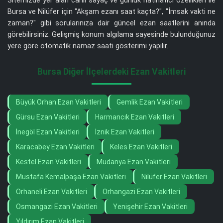
Sitemizde yer alan canlı sayaç ve günlük hatırlatıcı özellikleri ile
Bursa ve Nilüfer için "Akşam ezanı saat kaçta?", "İmsak vakti ne
zaman?" gibi sorularınıza dair güncel ezan saatlerini anında
görebilirsiniz. Gelişmiş konum algılama sayesinde bulunduğunuz
yere göre otomatik namaz saati gösterimi yapılır.
Bursa Diğer İlçelerdeki Ezan Vakitleri
Büyük Orhan Ezan Vakitleri
Gemlik Ezan Vakitleri
Gürsu Ezan Vakitleri
Harmancık Ezan Vakitleri
İnegöl Ezan Vakitleri
İznik Ezan Vakitleri
Karacabey Ezan Vakitleri
Keles Ezan Vakitleri
Kestel Ezan Vakitleri
Mudanya Ezan Vakitleri
Mustafa Kemalpaşa Ezan Vakitleri
Nilüfer Ezan Vakitleri
Orhaneli Ezan Vakitleri
Orhangazi Ezan Vakitleri
Osmangazi Ezan Vakitleri
Yenişehir Ezan Vakitleri
Yıldırım Ezan Vakitleri