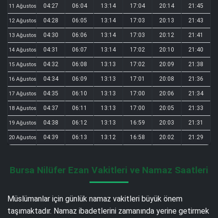
04:27
06:04
13:14
17:04
20:14
21:45
11 Ağustos
04:28
06:05
13:14
17:03
20:13
21:43
12 Ağustos
04:30
06:06
13:14
17:03
20:12
21:41
13 Ağustos
04:31
06:07
13:14
17:02
20:10
21:40
14 Ağustos
04:32
06:08
13:13
17:02
20:09
21:38
15 Ağustos
04:34
06:09
13:13
17:01
20:08
21:36
16 Ağustos
04:35
06:10
13:13
17:00
20:06
21:34
17 Ağustos
04:37
06:11
13:13
17:00
20:05
21:33
18 Ağustos
04:38
06:12
13:13
16:59
20:03
21:31
19 Ağustos
04:39
06:13
13:12
16:58
20:02
21:29
20 Ağustos
Bursa Nilüfer Ezan Vakitleri ve Namaz Saatleri
Müslümanlar için günlük namaz vakitleri büyük önem
taşımaktadır. Namaz ibadetlerini zamanında yerine getirmek