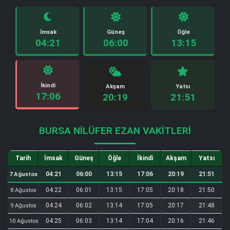
İmsak
Güneş
Öğle
04:21
06:00
13:15
İkindi
Akşam
Yatsı
17:06
20:19
21:51
BURSA NILÜFER EZAN VAKITLERI
Tarih
İmsak
Güneş
Öğle
İkindi
Akşam
Yatsı
04:21
06:00
13:15
17:06
20:19
21:51
7 Ağustos
04:22
06:01
13:15
17:05
20:18
21:50
8 Ağustos
04:24
06:02
13:14
17:05
20:17
21:48
9 Ağustos
04:25
06:03
13:14
17:04
20:16
21:46
10 Ağustos