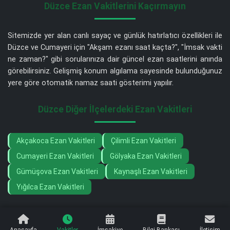
Düzce Ezan Vakitlerini Kaçırmayın
Sitemizde yer alan canlı sayaç ve günlük hatırlatıcı özellikleri ile
Düzce ve Cumayeri için "Akşam ezanı saat kaçta?", "İmsak vakti
ne zaman?" gibi sorularınıza dair güncel ezan saatlerini anında
görebilirsiniz. Gelişmiş konum algılama sayesinde bulunduğunuz
yere göre otomatik namaz saati gösterimi yapılır.
Düzce Diğer İlçelerdeki Ezan Vakitleri
Akçakoca Ezan Vakitleri
Çilimli Ezan Vakitleri
Cumayeri Ezan Vakitleri
Gölyaka Ezan Vakitleri
Gümüşova Ezan Vakitleri
Kaynaşlı Ezan Vakitleri
Yığılca Ezan Vakitleri