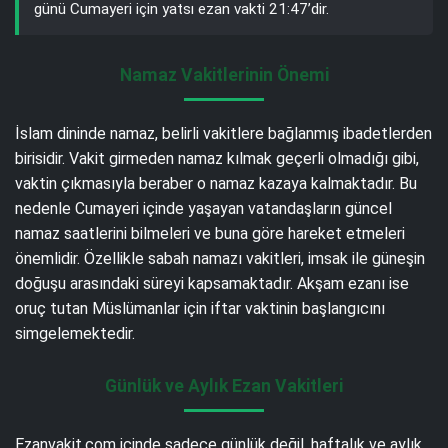
günü Cumayeri için yatsı ezan vakti 21:47’dir.
Namaz Vakitlerinin Önemi
İslam dininde namaz, belirli vakitlere bağlanmış ibadetlerden
birisidir. Vakit girmeden namaz kılmak geçerli olmadığı gibi,
vaktin çıkmasıyla beraber o namaz kazaya kalmaktadır. Bu
nedenle Cumayeri içinde yaşayan vatandaşların güncel
namaz saatlerini bilmeleri ve buna göre hareket etmeleri
önemlidir. Özellikle sabah namazı vakitleri, imsak ile güneşin
doğuşu arasındaki süreyi kapsamaktadır. Akşam ezanı ise
oruç tutan Müslümanlar için iftar vaktinin başlangıcını
simgelemektedir.
Günlük ve Aylık Ezan Vakitleri
Ezanvakit.com içinde sadece günlük değil, haftalık ve aylık