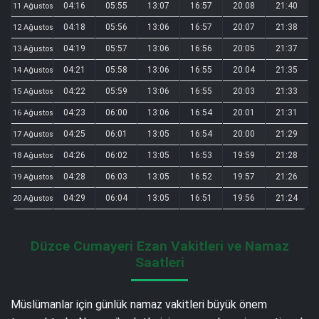
04:16
05:55
13:07
16:57
20:08
21:40
11 Ağustos
04:18
05:56
13:06
16:57
20:07
21:38
12 Ağustos
04:19
05:57
13:06
16:56
20:05
21:37
13 Ağustos
04:21
05:58
13:06
16:55
20:04
21:35
14 Ağustos
04:22
05:59
13:06
16:55
20:03
21:33
15 Ağustos
04:23
06:00
13:06
16:54
20:01
21:31
16 Ağustos
04:25
06:01
13:05
16:54
20:00
21:29
17 Ağustos
04:26
06:02
13:05
16:53
19:59
21:28
18 Ağustos
04:28
06:03
13:05
16:52
19:57
21:26
19 Ağustos
04:29
06:04
13:05
16:51
19:56
21:24
20 Ağustos
Düzce Cumayeri Ezan Vakitleri ve Namaz
Saatleri
Müslümanlar için günlük namaz vakitleri büyük önem