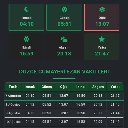
İmsak
Güneş
Öğle
04:10
05:51
13:07
İkindi
Akşam
Yatsı
16:59
20:13
21:47
DÜZCE CUMAYERI EZAN VAKITLERI
Tarih
İmsak
Güneş
Öğle
İkindi
Akşam
Yatsı
04:10
05:51
13:07
16:59
20:13
21:47
7 Ağustos
04:12
05:52
13:07
16:59
20:12
21:45
8 Ağustos
04:13
05:53
13:07
16:58
20:11
21:44
9 Ağustos
04:15
05:54
13:07
16:58
20:09
21:42
10 Ağustos