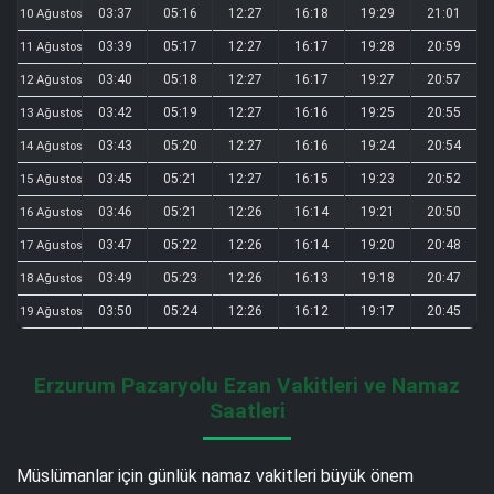
03:37
05:16
12:27
16:18
19:29
21:01
10 Ağustos
03:39
05:17
12:27
16:17
19:28
20:59
11 Ağustos
03:40
05:18
12:27
16:17
19:27
20:57
12 Ağustos
03:42
05:19
12:27
16:16
19:25
20:55
13 Ağustos
03:43
05:20
12:27
16:16
19:24
20:54
14 Ağustos
03:45
05:21
12:27
16:15
19:23
20:52
15 Ağustos
03:46
05:21
12:26
16:14
19:21
20:50
16 Ağustos
03:47
05:22
12:26
16:14
19:20
20:48
17 Ağustos
03:49
05:23
12:26
16:13
19:18
20:47
18 Ağustos
03:50
05:24
12:26
16:12
19:17
20:45
19 Ağustos
Erzurum Pazaryolu Ezan Vakitleri ve Namaz
Saatleri
Müslümanlar için günlük namaz vakitleri büyük önem