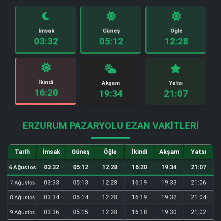
İmsak
Güneş
Öğle
03:32
05:12
12:28
İkindi
Akşam
Yatsı
16:20
19:34
21:07
ERZURUM PAZARYOLU EZAN VAKITLERI
Tarih
İmsak
Güneş
Öğle
İkindi
Akşam
Yatsı
03:32
05:12
12:28
16:20
19:34
21:07
6 Ağustos
03:33
05:13
12:28
16:19
19:33
21:06
7 Ağustos
03:34
05:14
12:28
16:19
19:32
21:04
8 Ağustos
03:36
05:15
12:28
16:18
19:30
21:02
9 Ağustos