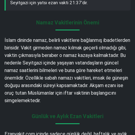
Seyitgazi için yatsı ezan vakti 21:37’dir.
Namaz Vakitlerinin Önemi
İslam dininde namaz, belirli vakitlere bağlanmış ibadetlerden
birisidir. Vakit girmeden namaz kılmak geçerli olmadığı gibi,
vaktin çıkmasıyla beraber o namaz kazaya kalmaktadır. Bu
nedenle Seyitgazi içinde yaşayan vatandaşların güncel
namaz saatlerini bilmeleri ve buna göre hareket etmeleri
önemlidir. Özellikle sabah namazı vakitleri, imsak ile güneşin
doğuşu arasındaki süreyi kapsamaktadır. Akşam ezanı ise
oruç tutan Müslümanlar için iftar vaktinin başlangıcını
simgelemektedir.
Günlük ve Aylık Ezan Vakitleri
Ezanvakit.com içinde sadece günlük değil, haftalık ve aylık