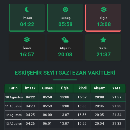
İmsak
Güneş
Öğle
04:22
05:58
13:08
İkindi
Akşam
Yatsı
16:57
20:08
21:37
ESKIŞEHIR SEYITGAZI EZAN VAKITLERI
Tarih
İmsak
Güneş
Öğle
İkindi
Akşam
Yatsı
04:22
05:58
13:08
16:57
20:08
21:37
10 Ağustos
04:23
05:59
13:08
16:56
20:06
21:35
11 Ağustos
04:25
06:00
13:07
16:56
20:05
21:34
12 Ağustos
04:26
06:01
13:07
16:55
20:04
21:32
13 Ağustos