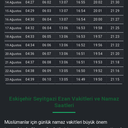
04:27
06:02
13:07
16:55
20:02
21:30
14 Ağustos
04:29
06:03
13:07
16:54
20:01
21:29
15 Ağustos
04:30
06:04
13:07
16:54
20:00
21:27
16 Ağustos
04:32
06:04
13:06
16:53
19:58
21:25
17 Ağustos
04:33
06:05
13:06
16:53
19:57
21:23
18 Ağustos
04:34
06:06
13:06
16:52
19:56
21:22
19 Ağustos
04:36
06:07
13:06
16:51
19:54
21:20
20 Ağustos
04:37
06:08
13:06
16:51
19:53
21:18
21 Ağustos
04:38
06:09
13:05
16:50
19:52
21:16
22 Ağustos
04:39
06:10
13:05
16:49
19:50
21:15
23 Ağustos
Eskişehir Seyitgazi Ezan Vakitleri ve Namaz
Saatleri
Müslümanlar için günlük namaz vakitleri büyük önem