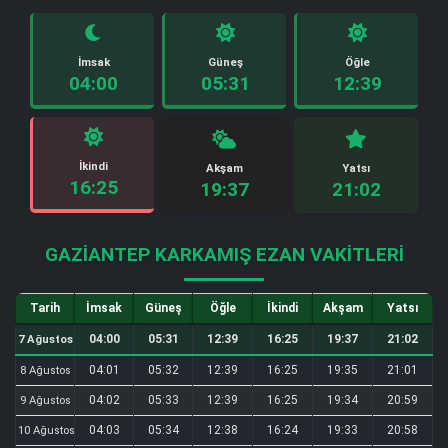
İmsak
Güneş
Öğle
04:00
05:31
12:39
İkindi
Akşam
Yatsı
16:25
19:37
21:02
GAZIANTEP KARKAMIŞ EZAN VAKITLERI
Tarih
İmsak
Güneş
Öğle
İkindi
Akşam
Yatsı
04:00
05:31
12:39
16:25
19:37
21:02
7 Ağustos
04:01
05:32
12:39
16:25
19:35
21:01
8 Ağustos
04:02
05:33
12:39
16:25
19:34
20:59
9 Ağustos
04:03
05:34
12:38
16:24
19:33
20:58
10 Ağustos