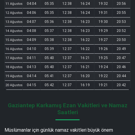
04:04
05:35
12:38
16:24
19:32
20:56
11 Ağustos
04:06
05:35
12:38
16:24
19:31
20:55
12 Ağustos
04:07
05:36
12:38
16:23
19:30
20:53
13 Ağustos
04:08
05:37
12:38
16:23
19:29
20:52
14 Ağustos
04:09
05:38
12:38
16:22
19:27
20:50
15 Ağustos
04:10
05:39
12:37
16:22
19:26
20:49
16 Ağustos
04:11
05:40
12:37
16:21
19:25
20:47
17 Ağustos
04:13
05:40
12:37
16:21
19:24
20:46
18 Ağustos
04:14
05:41
12:37
16:20
19:22
20:44
19 Ağustos
04:15
05:42
12:37
16:19
19:21
20:42
20 Ağustos
Gaziantep Karkamış Ezan Vakitleri ve Namaz
Saatleri
Müslümanlar için günlük namaz vakitleri büyük önem