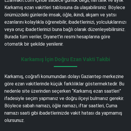
Ezanvakit.com içinde sadece günlük değil, haftalık ve aylık
Karkamış ezan vakitleri tablosuna da ulaşabilirsiniz. Böylece
önümüzdeki günlerde imsak, öğle, ikindi, akşam ve yatsı
ezanlarını kolaylıkla öğrenebilir; ibadetlerinizi, yolculuklarınızı
veya oruç ibadetlerinizi buna bağlı olarak düzenleyebilirsiniz.
Burada tüm veriler, Diyanet’in resmi hesaplarına göre
otomatik bir şekilde yenilenir.
Karkamış İçin Doğru Ezan Vakti Takibi
Karkamış, coğrafi konumundan dolayı Gaziantep merkezine
göre ezan vakitlerinde küçük farklılıklar göstermektedir. Bu
nedenle site üzerinden seçerken “Karkamış ezan saatleri”
ifadesiyle seçim yapmanız ve doğru ilçeyi bulmanız gerekir.
Böylece sabah namazı, öğle namazı, iftar saatleri, Cuma
namazı saati gibi ibadetlerinizde vakit hatası da yapmamış
olursunuz.