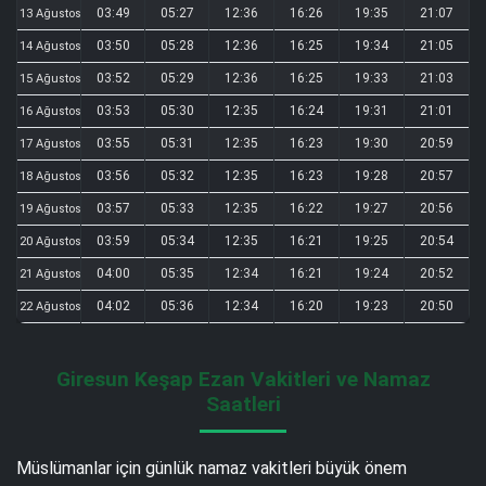
03:49
05:27
12:36
16:26
19:35
21:07
13 Ağustos
03:50
05:28
12:36
16:25
19:34
21:05
14 Ağustos
03:52
05:29
12:36
16:25
19:33
21:03
15 Ağustos
03:53
05:30
12:35
16:24
19:31
21:01
16 Ağustos
03:55
05:31
12:35
16:23
19:30
20:59
17 Ağustos
03:56
05:32
12:35
16:23
19:28
20:57
18 Ağustos
03:57
05:33
12:35
16:22
19:27
20:56
19 Ağustos
03:59
05:34
12:35
16:21
19:25
20:54
20 Ağustos
04:00
05:35
12:34
16:21
19:24
20:52
21 Ağustos
04:02
05:36
12:34
16:20
19:23
20:50
22 Ağustos
Giresun Keşap Ezan Vakitleri ve Namaz
Saatleri
Müslümanlar için günlük namaz vakitleri büyük önem