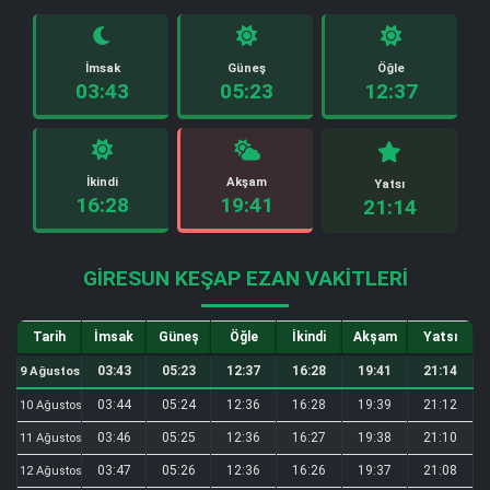
İmsak
Güneş
Öğle
03:43
05:23
12:37
İkindi
Akşam
Yatsı
16:28
19:41
21:14
GIRESUN KEŞAP EZAN VAKITLERI
Tarih
İmsak
Güneş
Öğle
İkindi
Akşam
Yatsı
03:43
05:23
12:37
16:28
19:41
21:14
9 Ağustos
03:44
05:24
12:36
16:28
19:39
21:12
10 Ağustos
03:46
05:25
12:36
16:27
19:38
21:10
11 Ağustos
03:47
05:26
12:36
16:26
19:37
21:08
12 Ağustos