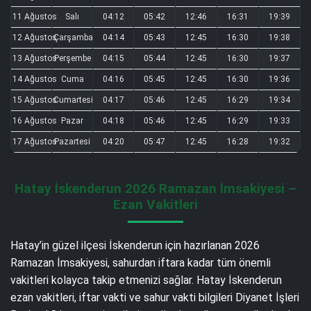
11 Ağustos
Salı
04:12
05:42
12:46
16:31
19:39
12 Ağustos
Çarşamba
04:14
05:43
12:45
16:30
19:38
13 Ağustos
Perşembe
04:15
05:44
12:45
16:30
19:37
14 Ağustos
Cuma
04:16
05:45
12:45
16:30
19:36
15 Ağustos
Cumartesi
04:17
05:46
12:45
16:29
19:34
16 Ağustos
Pazar
04:18
05:46
12:45
16:29
19:33
17 Ağustos
Pazartesi
04:20
05:47
12:45
16:28
19:32
Hatay İskenderun 2026 Ramazan İmsakiyesi –
Ezan Vakitleri
Hatay’in güzel ilçesi İskenderun için hazırlanan 2026
Ramazan İmsakiyesi, sahurdan iftara kadar tüm önemli
vakitleri kolayca takip etmenizi sağlar. Hatay İskenderun
ezan vakitleri, iftar vakti ve sahur vakti bilgileri Diyanet İşleri