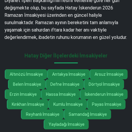
Diyanet İşleri Başkanlığı’nın resmi verilerine göre her gün
değişmekte olup, bu sayfada Hatay İskenderun 2026
Ramazan İmsakiyesi üzerinden en güncel haliyle
sunulmaktadır. Ramazan ayının bereketini tam anlamıyla
yaşamak için sahurdan iftara kadar her anı vaktiyle
değerlendirmek, ibadetin ruhunu korumanın en güzel yoludur.
Hatay Diğer İlçelerdeki İmsakiyeler
Altınözü İmsakiye
Antakya İmsakiye
Arsuz İmsakiye
Belen İmsakiye
Defne İmsakiye
Dörtyol İmsakiye
Erzin İmsakiye
Hassa İmsakiye
İskenderun İmsakiye
Kırıkhan İmsakiye
Kumlu İmsakiye
Payas İmsakiye
Reyhanlı İmsakiye
Samandağ İmsakiye
Yayladağı İmsakiye