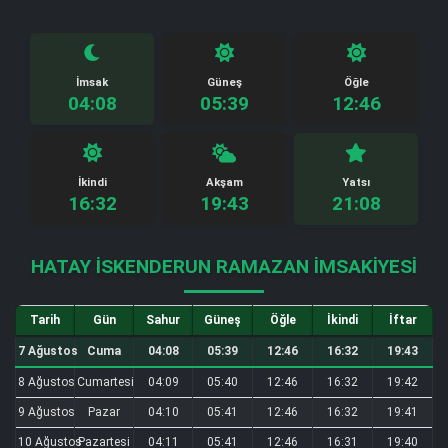
İmsak
Güneş
Öğle
04:08
05:39
12:46
İkindi
Akşam
Yatsı
16:32
19:43
21:08
HATAY İSKENDERUN RAMAZAN İMSAKIYESI
Tarih
Gün
Sahur
Güneş
Öğle
İkindi
İftar
7 Ağustos
Cuma
04:08
05:39
12:46
16:32
19:43
8 Ağustos
Cumartesi
04:09
05:40
12:46
16:32
19:42
9 Ağustos
Pazar
04:10
05:41
12:46
16:32
19:41
10 Ağustos
Pazartesi
04:11
05:41
12:46
16:31
19:40