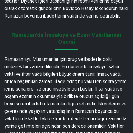
saatler, Diyanet İşleri Başkanlığı’nın resmi verilerine dayalı
olarak otomatik güncellenir. Böylece Hatay İskenderun halkı
Ramazan boyunca ibadetlerini vaktinde yerine getirebilir.
Ramazan’da İmsakiye ve Ezan Vakitlerinin
Önemi
Ramazan ayı, Müslümanlar için oruç ve ibadetle dolu
mübarek bir zaman dilimidir. Bu dönemde imsakiye, sahur
vakti ve iftar vakti bilgileri büyük önem taşır. İmsak vakti,
oruca başlanılan zamanı ifade eder; bu vakitten sonra yeme
içme sona erer ve oruç niyetiyle gün başlar. İftar vakti ise
akşam ezanının okunmasıyla birlikte orucun açıldığı, gün
boyu süren ibadetin tamamlandığı özel andır. İskenderun ve
çevresinde yaşayan vatandaşların Ramazan boyunca bu
vakitleri dikkatle takip etmeleri, ibadetlerini doğru zamanda
yerine getirmeleri açısından son derece önemlidir. Vakitler,