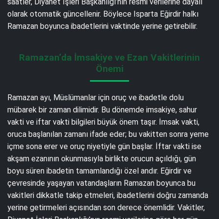
saatler, Diyanet İşleri Başkanlığı’nın resmi verilerine dayalı
olarak otomatik güncellenir. Böylece Isparta Eğirdir halkı
Ramazan boyunca ibadetlerini vaktinde yerine getirebilir.
Ramazan’da İmsakiye ve Ezan Vakitlerinin
Önemi
Ramazan ayı, Müslümanlar için oruç ve ibadetle dolu
mübarek bir zaman dilimidir. Bu dönemde imsakiye, sahur
vakti ve iftar vakti bilgileri büyük önem taşır. İmsak vakti,
oruca başlanılan zamanı ifade eder; bu vakitten sonra yeme
içme sona erer ve oruç niyetiyle gün başlar. İftar vakti ise
akşam ezanının okunmasıyla birlikte orucun açıldığı, gün
boyu süren ibadetin tamamlandığı özel andır. Eğirdir ve
çevresinde yaşayan vatandaşların Ramazan boyunca bu
vakitleri dikkatle takip etmeleri, ibadetlerini doğru zamanda
yerine getirmeleri açısından son derece önemlidir. Vakitler,