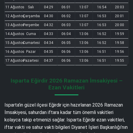
11 Ağustos
Salı
04:29
06:01
13:07
16:54
20:03
12 Ağustos
Çarşamba
04:30
06:02
13:07
16:53
20:01
13 Ağustos
Perşembe
04:32
06:03
13:07
16:53
20:00
14 Ağustos
Cuma
04:33
06:04
13:06
16:52
19:59
15 Ağustos
Cumartesi
04:34
06:05
13:06
16:52
19:58
16 Ağustos
Pazar
04:35
06:06
13:06
16:51
19:56
17 Ağustos
Pazartesi
04:37
06:06
13:06
16:51
19:55
Isparta Eğirdir 2026 Ramazan İmsakiyesi –
Ezan Vakitleri
Isparta’in güzel ilçesi Eğirdir için hazırlanan 2026 Ramazan
İmsakiyesi, sahurdan iftara kadar tüm önemli vakitleri
kolayca takip etmenizi sağlar. Isparta Eğirdir ezan vakitleri,
iftar vakti ve sahur vakti bilgileri Diyanet İşleri Başkanlığı’nın