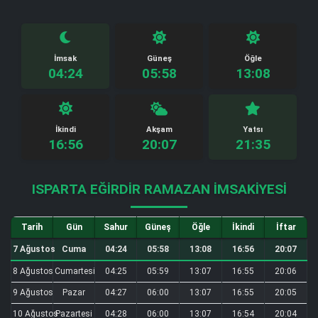
İmsak
Güneş
Öğle
04:24
05:58
13:08
İkindi
Akşam
Yatsı
16:56
20:07
21:35
ISPARTA EĞIRDIR RAMAZAN İMSAKIYESI
Tarih
Gün
Sahur
Güneş
Öğle
İkindi
İftar
7 Ağustos
Cuma
04:24
05:58
13:08
16:56
20:07
8 Ağustos
Cumartesi
04:25
05:59
13:07
16:55
20:06
9 Ağustos
Pazar
04:27
06:00
13:07
16:55
20:05
10 Ağustos
Pazartesi
04:28
06:00
13:07
16:54
20:04