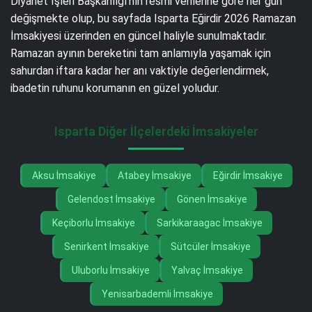
Diyanet İşleri Başkanlığı’nın resmi verilerine göre her gün
değişmekte olup, bu sayfada Isparta Eğirdir 2026 Ramazan
İmsakiyesi üzerinden en güncel haliyle sunulmaktadır.
Ramazan ayının bereketini tam anlamıyla yaşamak için
sahurdan iftara kadar her anı vaktiyle değerlendirmek,
ibadetin ruhunu korumanın en güzel yoludur.
Isparta Diğer İlçelerdeki İmsakiyeler
Aksu İmsakiye
Atabey İmsakiye
Eğirdir İmsakiye
Gelendost İmsakiye
Gönen İmsakiye
Keçiborlu İmsakiye
Sarkikaraagac İmsakiye
Senirkent İmsakiye
Sütcüler İmsakiye
Uluborlu İmsakiye
Yalvaç İmsakiye
Yenisarbademli İmsakiye