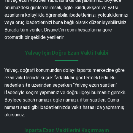
Yalvaç ezan vakitleri tablosuna da ulaşabilirsiniz. Böylece
önümüzdeki günlerde imsak, öğle, ikindi, akşam ve yatsı
ezanlarını kolaylıkla öğrenebilir; ibadetlerinizi, yolculuklarınızı
veya oruç ibadetlerinizi buna bağlı olarak düzenleyebilirsiniz.
Burada tüm veriler, Diyanet’in resmi hesaplarına göre
otomatik bir şekilde yenilenir.
Yalvaç İçin Doğru Ezan Vakti Takibi
Yalvaç, coğrafi konumundan dolayı Isparta merkezine göre
ezan vakitlerinde küçük farklılıklar göstermektedir. Bu
nedenle site üzerinden seçerken “Yalvaç ezan saatleri”
ifadesiyle seçim yapmanız ve doğru ilçeyi bulmanız gerekir.
Böylece sabah namazı, öğle namazı, iftar saatleri, Cuma
namazı saati gibi ibadetlerinizde vakit hatası da yapmamış
olursunuz.
Isparta Ezan Vakitlerini Kaçırmayın