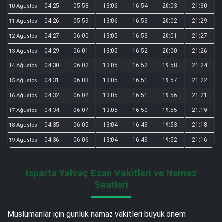
04:25
05:58
13:06
16:54
20:03
21:30
10 Ağustos
04:26
05:59
13:06
16:53
20:02
21:29
11 Ağustos
04:27
06:00
13:05
16:53
20:01
21:27
12 Ağustos
04:29
06:01
13:05
16:52
20:00
21:26
13 Ağustos
04:30
06:02
13:05
16:52
19:58
21:24
14 Ağustos
04:31
06:03
13:05
16:51
19:57
21:22
15 Ağustos
04:32
06:04
13:05
16:51
19:56
21:21
16 Ağustos
04:34
06:04
13:05
16:50
19:55
21:19
17 Ağustos
04:35
06:05
13:04
16:49
19:53
21:18
18 Ağustos
04:36
06:06
13:04
16:49
19:52
21:16
19 Ağustos
Isparta Yalvaç Ezan Vakitleri ve Namaz
Saatleri
Müslümanlar için günlük namaz vakitleri büyük önem