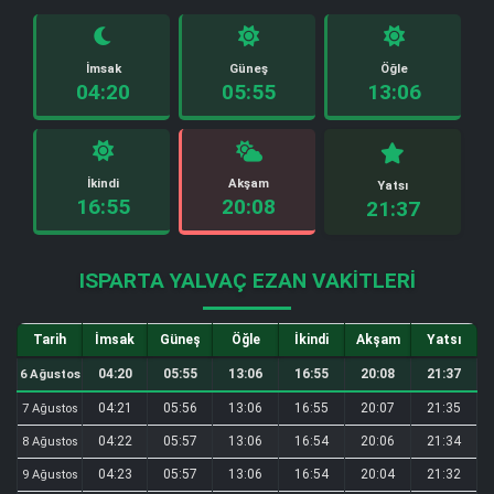
İmsak
Güneş
Öğle
04:20
05:55
13:06
İkindi
Akşam
Yatsı
16:55
20:08
21:37
ISPARTA YALVAÇ EZAN VAKITLERI
Tarih
İmsak
Güneş
Öğle
İkindi
Akşam
Yatsı
04:20
05:55
13:06
16:55
20:08
21:37
6 Ağustos
04:21
05:56
13:06
16:55
20:07
21:35
7 Ağustos
04:22
05:57
13:06
16:54
20:06
21:34
8 Ağustos
04:23
05:57
13:06
16:54
20:04
21:32
9 Ağustos