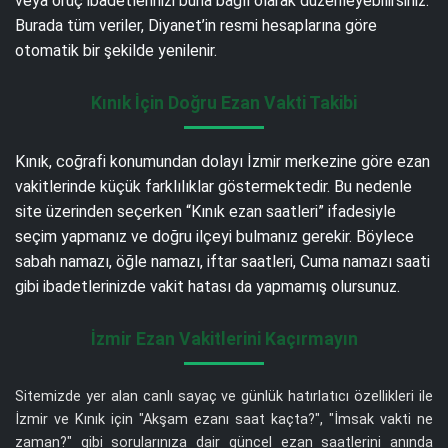
veya oruç ibadetlerinizi buna bağlı olarak düzenleyebilirsiniz.
Burada tüm veriler, Diyanet’in resmi hesaplarına göre
otomatik bir şekilde yenilenir.
Kınık İçin Doğru Ezan Vakti Takibi
Kınık, coğrafi konumundan dolayı İzmir merkezine göre ezan
vakitlerinde küçük farklılıklar göstermektedir. Bu nedenle
site üzerinden seçerken “Kınık ezan saatleri” ifadesiyle
seçim yapmanız ve doğru ilçeyi bulmanız gerekir. Böylece
sabah namazı, öğle namazı, iftar saatleri, Cuma namazı saati
gibi ibadetlerinizde vakit hatası da yapmamış olursunuz.
İzmir Ezan Vakitlerini Kaçırmayın
Sitemizde yer alan canlı sayaç ve günlük hatırlatıcı özellikleri ile
İzmir ve Kınık için "Akşam ezanı saat kaçta?", "İmsak vakti ne
zaman?" gibi sorularınıza dair güncel ezan saatlerini anında