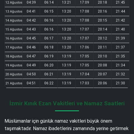
04:39
06:14
13:21
17:09
20:18
21:45
12 Ağustos
04:41
06:15
13:20
17:08
20:16
21:44
13 Ağustos
04:42
06:16
13:20
17:08
20:15
21:42
14 Ağustos
04:43
06:16
13:20
17:07
20:14
21:40
15 Ağustos
04:45
06:17
13:20
17:07
20:12
21:39
16 Ağustos
04:46
06:18
13:20
17:06
20:11
21:37
17 Ağustos
04:47
06:19
13:19
17:05
20:10
21:35
18 Ağustos
04:49
06:20
13:19
17:05
20:08
21:34
19 Ağustos
04:50
06:21
13:19
17:04
20:07
21:32
20 Ağustos
04:51
06:22
13:19
17:03
20:06
21:30
21 Ağustos
İzmir Kınık Ezan Vakitleri ve Namaz Saatleri
Müslümanlar için günlük namaz vakitleri büyük önem
taşımaktadır. Namaz ibadetlerini zamanında yerine getirmek