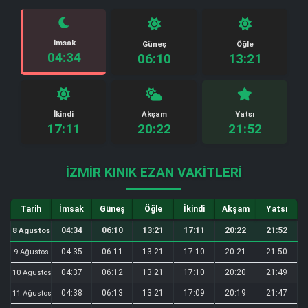
İmsak
Güneş
Öğle
04:34
06:10
13:21
İkindi
Akşam
Yatsı
17:11
20:22
21:52
İZMIR KINIK EZAN VAKITLERI
Tarih
İmsak
Güneş
Öğle
İkindi
Akşam
Yatsı
04:34
06:10
13:21
17:11
20:22
21:52
8 Ağustos
04:35
06:11
13:21
17:10
20:21
21:50
9 Ağustos
04:37
06:12
13:21
17:10
20:20
21:49
10 Ağustos
04:38
06:13
13:21
17:09
20:19
21:47
11 Ağustos