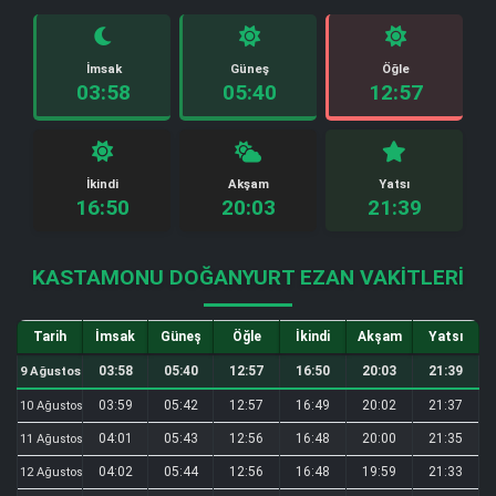
İmsak
Güneş
Öğle
03:58
05:40
12:57
İkindi
Akşam
Yatsı
16:50
20:03
21:39
KASTAMONU DOĞANYURT EZAN VAKITLERI
Tarih
İmsak
Güneş
Öğle
İkindi
Akşam
Yatsı
03:58
05:40
12:57
16:50
20:03
21:39
9 Ağustos
03:59
05:42
12:57
16:49
20:02
21:37
10 Ağustos
04:01
05:43
12:56
16:48
20:00
21:35
11 Ağustos
04:02
05:44
12:56
16:48
19:59
21:33
12 Ağustos