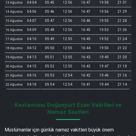
04:04
05:45
12:56
16:47
19:58
21:31
13 Ağustos
04:06
05:46
12:56
16:47
19:56
21:29
14 Ağustos
04:07
05:47
12:56
16:46
19:55
21:28
15 Ağustos
04:09
05:48
12:56
16:45
19:53
21:26
16 Ağustos
04:10
05:49
12:55
16:45
19:52
21:24
17 Ağustos
04:12
05:50
12:55
16:44
19:50
21:22
18 Ağustos
04:13
05:51
12:55
16:43
19:49
21:20
19 Ağustos
04:15
05:52
12:55
16:42
19:47
21:18
20 Ağustos
04:16
05:53
12:54
16:42
19:46
21:16
21 Ağustos
04:18
05:54
12:54
16:41
19:44
21:14
22 Ağustos
Kastamonu Doğanyurt Ezan Vakitleri ve
Namaz Saatleri
Müslümanlar için günlük namaz vakitleri büyük önem