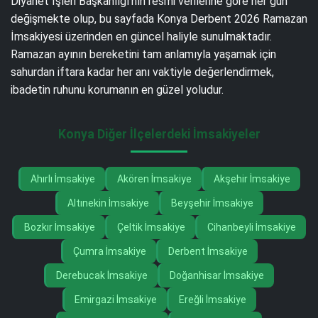
Diyanet İşleri Başkanlığı’nın resmi verilerine göre her gün
değişmekte olup, bu sayfada Konya Derbent 2026 Ramazan
İmsakiyesi üzerinden en güncel haliyle sunulmaktadır.
Ramazan ayının bereketini tam anlamıyla yaşamak için
sahurdan iftara kadar her anı vaktiyle değerlendirmek,
ibadetin ruhunu korumanın en güzel yoludur.
Konya Diğer İlçelerdeki İmsakiyeler
Ahırlı İmsakiye
Akören İmsakiye
Akşehir İmsakiye
Altınekin İmsakiye
Beyşehir İmsakiye
Bozkır İmsakiye
Çeltik İmsakiye
Cihanbeyli İmsakiye
Çumra İmsakiye
Derbent İmsakiye
Derebucak İmsakiye
Doğanhisar İmsakiye
Emirgazi İmsakiye
Ereğli İmsakiye