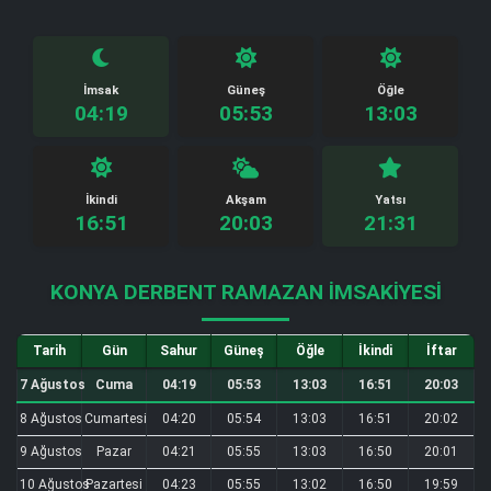
İmsak
Güneş
Öğle
04:19
05:53
13:03
İkindi
Akşam
Yatsı
16:51
20:03
21:31
KONYA DERBENT RAMAZAN İMSAKIYESI
Tarih
Gün
Sahur
Güneş
Öğle
İkindi
İftar
7 Ağustos
Cuma
04:19
05:53
13:03
16:51
20:03
8 Ağustos
Cumartesi
04:20
05:54
13:03
16:51
20:02
9 Ağustos
Pazar
04:21
05:55
13:03
16:50
20:01
10 Ağustos
Pazartesi
04:23
05:55
13:02
16:50
19:59