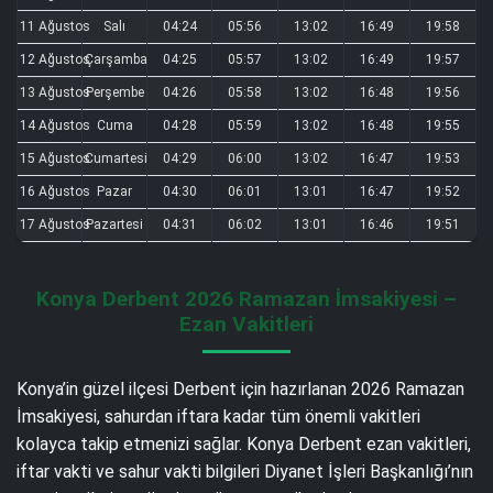
11 Ağustos
Salı
04:24
05:56
13:02
16:49
19:58
12 Ağustos
Çarşamba
04:25
05:57
13:02
16:49
19:57
13 Ağustos
Perşembe
04:26
05:58
13:02
16:48
19:56
14 Ağustos
Cuma
04:28
05:59
13:02
16:48
19:55
15 Ağustos
Cumartesi
04:29
06:00
13:02
16:47
19:53
16 Ağustos
Pazar
04:30
06:01
13:01
16:47
19:52
17 Ağustos
Pazartesi
04:31
06:02
13:01
16:46
19:51
Konya Derbent 2026 Ramazan İmsakiyesi –
Ezan Vakitleri
Konya’in güzel ilçesi Derbent için hazırlanan 2026 Ramazan
İmsakiyesi, sahurdan iftara kadar tüm önemli vakitleri
kolayca takip etmenizi sağlar. Konya Derbent ezan vakitleri,
iftar vakti ve sahur vakti bilgileri Diyanet İşleri Başkanlığı’nın