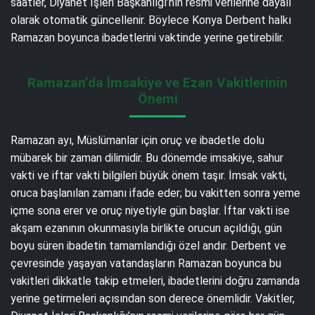
saatler, Diyanet İşleri Başkanlığı’nın resmi verilerine dayalı
olarak otomatik güncellenir. Böylece Konya Derbent halkı
Ramazan boyunca ibadetlerini vaktinde yerine getirebilir.
Ramazan’da İmsakiye ve Ezan Vakitlerinin
Önemi
Ramazan ayı, Müslümanlar için oruç ve ibadetle dolu
mübarek bir zaman dilimidir. Bu dönemde imsakiye, sahur
vakti ve iftar vakti bilgileri büyük önem taşır. İmsak vakti,
oruca başlanılan zamanı ifade eder; bu vakitten sonra yeme
içme sona erer ve oruç niyetiyle gün başlar. İftar vakti ise
akşam ezanının okunmasıyla birlikte orucun açıldığı, gün
boyu süren ibadetin tamamlandığı özel andır. Derbent ve
çevresinde yaşayan vatandaşların Ramazan boyunca bu
vakitleri dikkatle takip etmeleri, ibadetlerini doğru zamanda
yerine getirmeleri açısından son derece önemlidir. Vakitler,