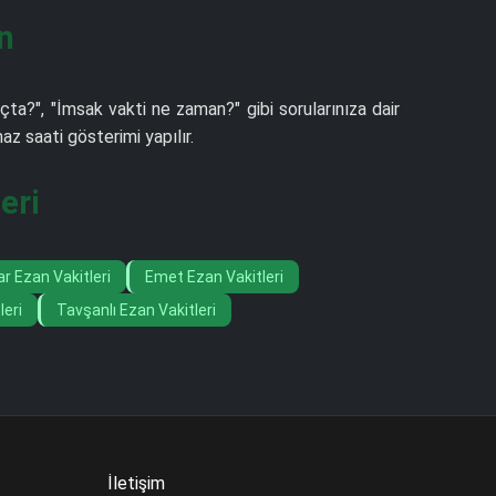
n
çta?", "İmsak vakti ne zaman?" gibi sorularınıza dair
z saati gösterimi yapılır.
eri
r Ezan Vakitleri
Emet Ezan Vakitleri
leri
Tavşanlı Ezan Vakitleri
İletişim