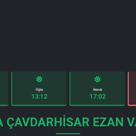
Öğle
İkindi
13:12
17:02
 ÇAVDARHISAR EZAN V