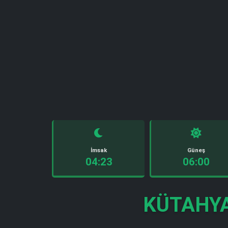
İmsak
Güneş
04:23
06:00
KÜTAHYA