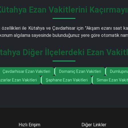
Kütahya Ezan Vakitlerini Kaçırmayı
 özellikleri ile Kütahya ve Çavdarhisar için "Akşam ezanı saat ka
iş konum algılama sayesinde bulunduğunuz yere göre otomatik nama
tahya Diğer İlçelerdeki Ezan Vakitl
Çavdarhisar Ezan Vakitleri
Domaniç Ezan Vakitleri
Dumlupına
zarlar Ezan Vakitleri
Şaphane Ezan Vakitleri
Simav Ezan Vakit
Hızlı Erişim
Diğer Linkler