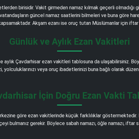
detlerden birisidir. Vakit girmeden namaz kılmak geçerli olmadığı 
vatandaşların güncel namaz saatlerini bilmeleri ve buna göre hare
i kapsamaktadır. Akşam ezanı ise oruç tutan Müslümanlar için iftar
Günlük ve Aylık Ezan Vakitleri
e aylık Çavdarhisar ezan vakitleri tablosuna da ulaşabilirsiniz. B
izi, yolculuklarınızı veya oruç ibadetlerinizi buna bağlı olarak düzen
darhisar İçin Doğru Ezan Vakti Ta
ezine göre ezan vakitlerinde küçük farklılıklar göstermektedir.
çeyi bulmanız gerekir. Böylece sabah namazı, öğle namazı, iftar sa