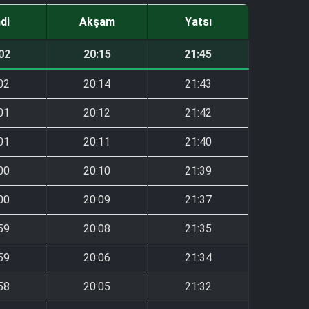
ndi
Akşam
Yatsı
02
20:15
21:45
02
20:14
21:43
01
20:12
21:42
01
20:11
21:40
00
20:10
21:39
00
20:09
21:37
59
20:08
21:35
59
20:06
21:34
58
20:05
21:32