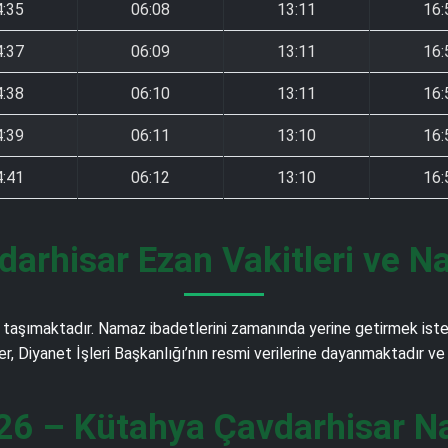
4:35
06:08
13:11
16:
4:37
06:09
13:11
16:
4:38
06:10
13:11
16:
4:39
06:11
13:10
16:
4:41
06:12
13:10
16:
arhisar Ezan Vakitleri ve N
taşımaktadır. Namaz ibadetlerini zamanında yerine getirmek isteye
ler, Diyanet İşleri Başkanlığı’nın resmi verilerine dayanmaktadır 
26 – Kütahya Çavdarhisar Na