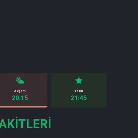
Akşam
Yatsı
20:15
21:45
AKITLERI