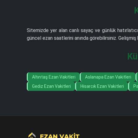
Sitemizde yer alan canlı sayaç ve günlük hatırlatıcı
güncel ezan saatlerini anında görebilirsiniz. Gelişm
Kü
Altıntaş Ezan Vakitleri
Aslanapa Ezan Vakitleri
Gediz Ezan Vakitleri
Hisarcık Ezan Vakitleri
Pa