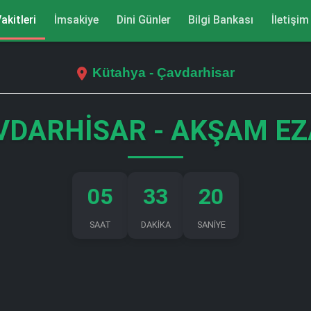
akitleri
İmsakiye
Dini Günler
Bilgi Bankası
İletişim
Kütahya - Çavdarhisar
VDARHISAR - AKŞAM EZ
05
33
19
SAAT
DAKİKA
SANİYE