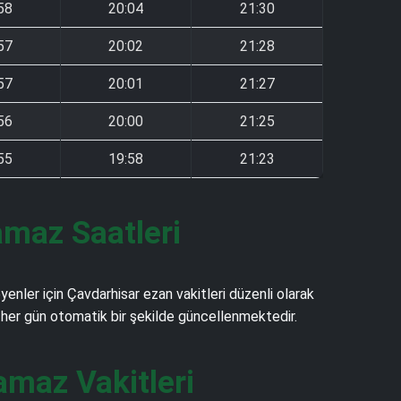
58
20:04
21:30
57
20:02
21:28
57
20:01
21:27
56
20:00
21:25
55
19:58
21:23
amaz Saatleri
nler için Çavdarhisar ezan vakitleri düzenli olarak
ve her gün otomatik bir şekilde güncellenmektedir.
maz Vakitleri