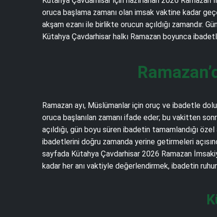
Kütahya Çavdarhisar için hazırlanan 2026 Ramazan İmsa
oruca başlama zamanı olan imsak vaktine kadar geçen s
akşam ezanı ile birlikte orucun açıldığı zamandır. Gü
Kütahya Çavdarhisar halkı Ramazan boyunca ibadetleri
Ramazan’d
Ramazan ayı, Müslümanlar için oruç ve ibadetle dolu m
oruca başlanılan zamanı ifade eder; bu vakitten sonr
açıldığı, gün boyu süren ibadetin tamamlandığı özel
ibadetlerini doğru zamanda yerine getirmeleri açısınd
sayfada Kütahya Çavdarhisar 2026 Ramazan İmsakiyes
kadar her anı vaktiyle değerlendirmek, ibadetin ruhu
K