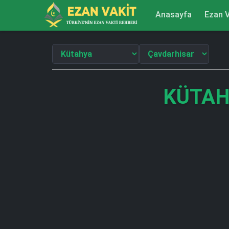
Anasayfa
Ezan V
KÜTAH