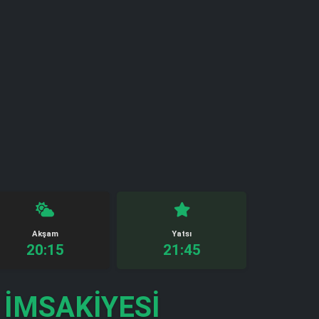
Akşam
Yatsı
20:15
21:45
İMSAKIYESI