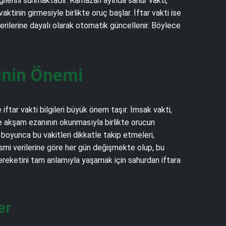
gilerini sunmaktadır. Ramazan ayında sahur vakti,
inin girmesiyle birlikte oruç başlar. İftar vakti ise
verilerine dayalı olarak otomatik güncellenir. Böylece
inin Önemi
ftar vakti bilgileri büyük önem taşır. İmsak vakti,
se akşam ezanının okunmasıyla birlikte orucun
oyunca bu vakitleri dikkatle takip etmeleri,
esmi verilerine göre her gün değişmekte olup, bu
reketini tam anlamıyla yaşamak için sahurdan iftara
er