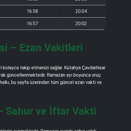
16:58
20:04
16:57
20:02
 – Ezan Vakitleri
ri kolayca takip etmenizi sağlar. Kütahya Çavdarhisar
k olarak güncellenmektedir. Ramazan ayı boyunca oruç
r halkı, bu sayfa üzerinden tüm güncel ezan vakti ve
Sahur ve İftar Vakti