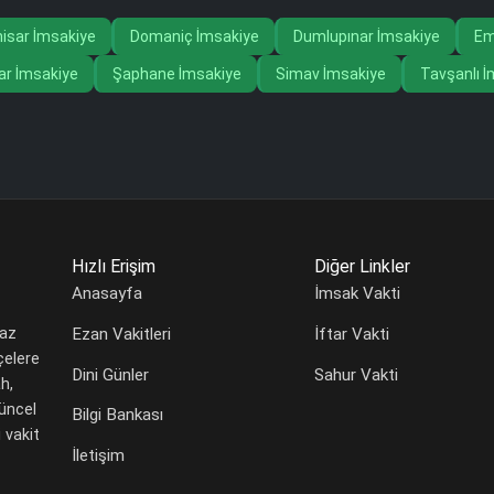
isar İmsakiye
Domaniç İmsakiye
Dumlupınar İmsakiye
Em
ar İmsakiye
Şaphane İmsakiye
Simav İmsakiye
Tavşanlı İ
Hızlı Erişim
Diğer Linkler
Anasayfa
İmsak Vakti
Ezan Vakitleri
İftar Vakti
maz
çelere
Dini Günler
Sahur Vakti
h,
güncel
Bilgi Bankası
 vakit
İletişim