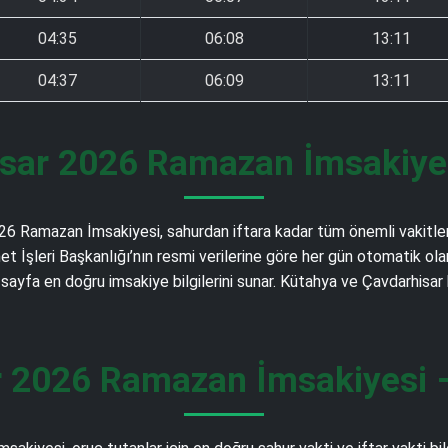
04:35
06:08
13:11
04:37
06:09
13:11
sar 2026 Ramazan İmsakiyesi
2026 Ramazan İmsakiyesi, sahurdan iftara kadar tüm önemli vakitle
Diyanet İşleri Başkanlığı’nın resmi verilerine göre her gün otomati
 sayfa en doğru imsakiye bilgilerini sunar. Kütahya ve Çavdarhisa
 2026 Ramazan İmsakiyesi – 