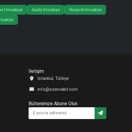
et İmsakiye
Gediz İmsakiye
Hisarcık İmsakiye
msakiye
İletişim
İstanbul, Türkiye
info@ezanvakit.com
Bültenimize Abone Olun