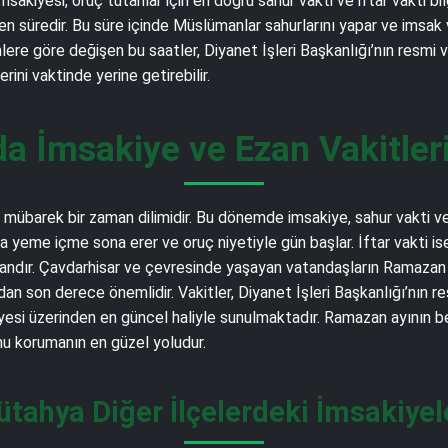
kiyesi, oruç tutanlar için en doğru sahur vakti ve iftar vakti bil
üredir. Bu süre içinde Müslümanlar sahurlarını yapar ve imsak vakt
nlere göre değişen bu saatler, Diyanet İşleri Başkanlığı’nın resmi 
ni vaktinde yerine getirebilir.
a İmsakiye ve Ezan Vakitler
übarek bir zaman dilimidir. Bu dönemde imsakiye, sahur vakti ve i
a yeme içme sona erer ve oruç niyetiyle gün başlar. İftar vakti i
 andır. Çavdarhisar ve çevresinde yaşayan vatandaşların Ramazan b
an son derece önemlidir. Vakitler, Diyanet İşleri Başkanlığı’nın r
i üzerinden en güncel haliyle sunulmaktadır. Ramazan ayının be
nu korumanın en güzel yoludur.
ütahya Diğer İlçelerdeki İmsakiyel