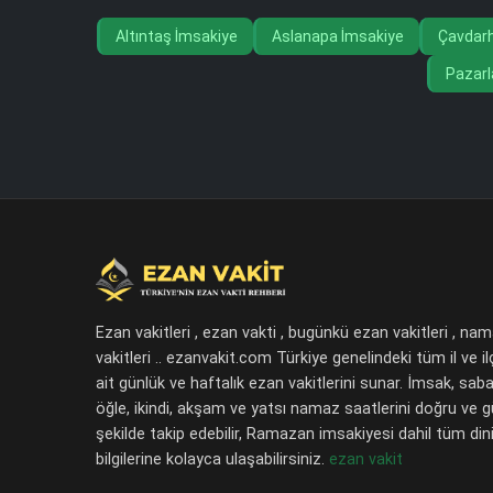
Altıntaş İmsakiye
Aslanapa İmsakiye
Çavdarh
Pazarl
Ezan vakitleri , ezan vakti , bugünkü ezan vakitleri , na
vakitleri .. ezanvakit.com Türkiye genelindeki tüm il ve il
ait günlük ve haftalık ezan vakitlerini sunar. İmsak, saba
öğle, ikindi, akşam ve yatsı namaz saatlerini doğru ve 
şekilde takip edebilir, Ramazan imsakiyesi dahil tüm dini
bilgilerine kolayca ulaşabilirsiniz.
ezan vakit