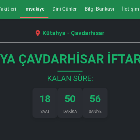
akitleri
İmsakiye
Dini Günler
Bilgi Bankası
İletişim
Kütahya - Çavdarhisar
YA ÇAVDARHISAR İFTAR
KALAN SÜRE:
18
50
56
SAAT
DAKİKA
SANİYE