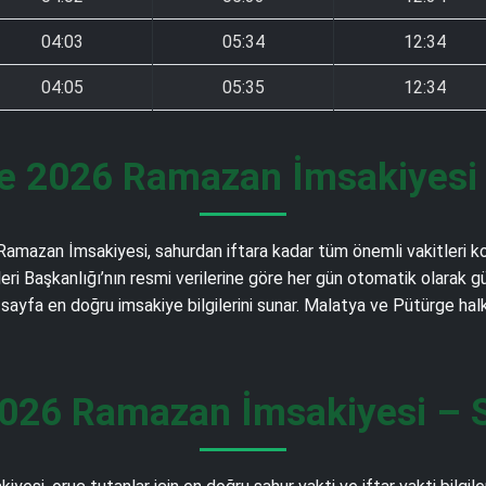
04:03
05:34
12:34
04:05
05:35
12:34
e 2026 Ramazan İmsakiyesi –
 Ramazan İmsakiyesi, sahurdan iftara kadar tüm önemli vakitleri 
et İşleri Başkanlığı’nın resmi verilerine göre her gün otomatik ola
u sayfa en doğru imsakiye bilgilerini sunar. Malatya ve Pütürge ha
026 Ramazan İmsakiyesi – Sa