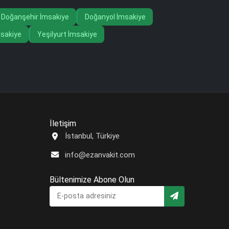
Doğanşehir İmsakiye
Doğanyol İmsakiye
sakiye
Yeşilyurt İmsakiye
İletişim
İstanbul, Türkiye
info@ezanvakit.com
Bültenimize Abone Olun