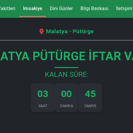
akitleri
İmsakiye
Dini Günler
Bilgi Bankası
İletişim
Malatya - Pütürge
ATYA PÜTÜRGE İFTAR V
KALAN SÜRE:
03
00
44
SAAT
DAKİKA
SANİYE