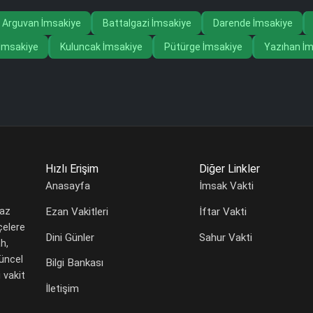
Arguvan İmsakiye
Battalgazi İmsakiye
Darende İmsakiye
 İmsakiye
Kuluncak İmsakiye
Pütürge İmsakiye
Yazıhan İm
Hızlı Erişim
Diğer Linkler
Anasayfa
İmsak Vakti
Ezan Vakitleri
İftar Vakti
maz
çelere
Dini Günler
Sahur Vakti
h,
güncel
Bilgi Bankası
 vakit
İletişim