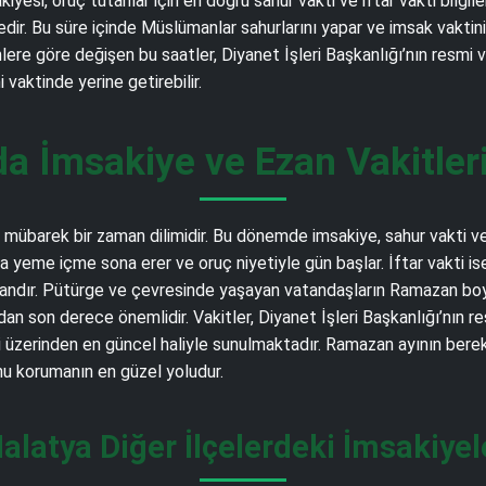
esi, oruç tutanlar için en doğru sahur vakti ve iftar vakti bilgil
. Bu süre içinde Müslümanlar sahurlarını yapar ve imsak vaktinin g
nlere göre değişen bu saatler, Diyanet İşleri Başkanlığı’nın resmi 
aktinde yerine getirebilir.
a İmsakiye ve Ezan Vakitler
übarek bir zaman dilimidir. Bu dönemde imsakiye, sahur vakti ve i
a yeme içme sona erer ve oruç niyetiyle gün başlar. İftar vakti i
 andır. Pütürge ve çevresinde yaşayan vatandaşların Ramazan boyu
an son derece önemlidir. Vakitler, Diyanet İşleri Başkanlığı’nın r
erinden en güncel haliyle sunulmaktadır. Ramazan ayının bereke
nu korumanın en güzel yoludur.
alatya Diğer İlçelerdeki İmsakiyel