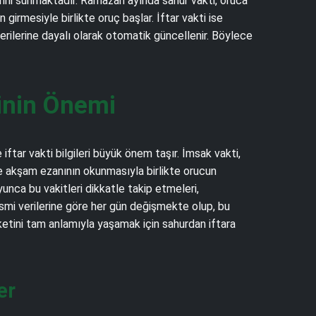
erini sunmaktadır. Ramazan ayında sahur vakti, oruca
irmesiyle birlikte oruç başlar. İftar vakti ise
verilerine dayalı olarak otomatik güncellenir. Böylece
inin Önemi
ftar vakti bilgileri büyük önem taşır. İmsak vakti,
se akşam ezanının okunmasıyla birlikte orucun
nca bu vakitleri dikkatle takip etmeleri,
esmi verilerine göre her gün değişmekte olup, bu
tini tam anlamıyla yaşamak için sahurdan iftara
er