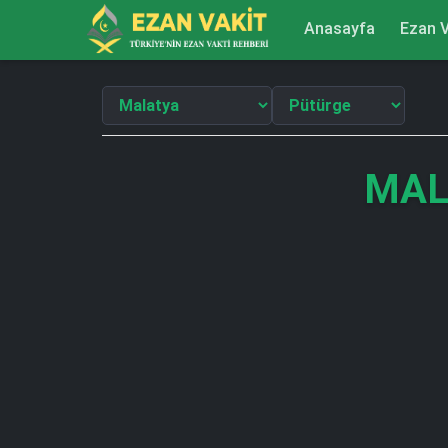
Anasayfa
Ezan V
MAL