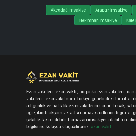
Akçadağ İmsakiye
Arapgir İmsakiye
Hekimhan İmsakiye
Kale
Ezan vakitleri , ezan vakti , bugünkü ezan vakitleri , na
vakitleri .. ezanvakit.com Türkiye genelindeki tüm il ve il
ait günlük ve haftalık ezan vakitlerini sunar. İmsak, saba
öğle, ikindi, akşam ve yatsı namaz saatlerini doğru ve 
şekilde takip edebilir, Ramazan imsakiyesi dahil tüm dini
bilgilerine kolayca ulaşabilirsiniz.
ezan vakit