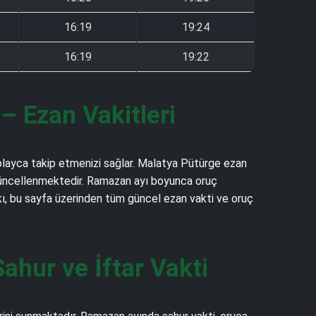
16:19
19:24
16:19
19:22
 Ezan Vakitleri
kolayca takip etmenizi sağlar. Malatya Pütürge ezan
rak güncellenmektedir. Ramazan ayı boyunca oruç
lkı, bu sayfa üzerinden tüm güncel ezan vakti ve oruç
hur ve İftar Vakti