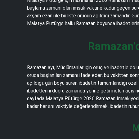
Malatya Pütürge için hazırlanan 2026 Ramazan İmsakiy
başlama zamanı olan imsak vaktine kadar geçen süredir
akşam ezanı ile birlikte orucun açıldığı zamandır. Gü
Malatya Pütürge halkı Ramazan boyunca ibadetlerini v
Ramazan’d
Ramazan ayı, Müslümanlar için oruç ve ibadetle dolu m
oruca başlanılan zamanı ifade eder; bu vakitten sonr
açıldığı, gün boyu süren ibadetin tamamlandığı özel
ibadetlerini doğru zamanda yerine getirmeleri açısınd
sayfada Malatya Pütürge 2026 Ramazan İmsakiyesi üz
kadar her anı vaktiyle değerlendirmek, ibadetin ruhu
M