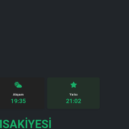
Akşam
Yatsı
19:35
21:02
SAKIYESI