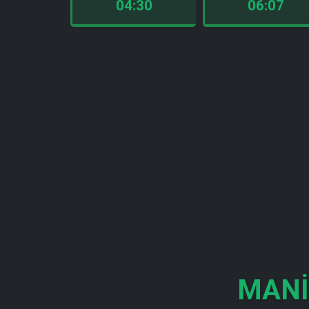
04:30
06:07
MANI