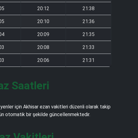
05
20:12
21:38
05
20:10
21:36
04
20:09
21:35
03
20:08
21:33
03
20:06
21:31
z Saatleri
ler için Akhisar ezan vakitleri düzenli olarak takip
 gün otomatik bir şekilde güncellenmektedir.
z Vakitleri