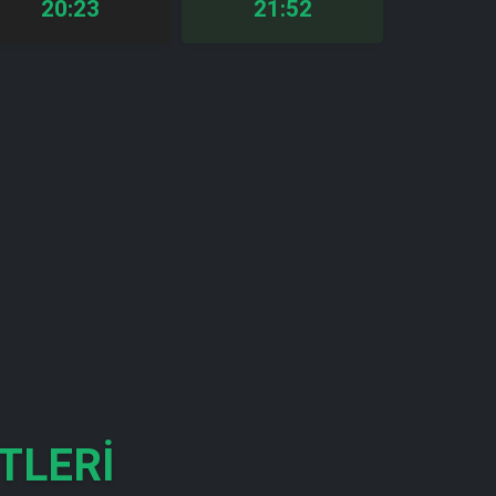
20:23
21:52
TLERI