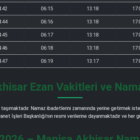
4:42
06:15
13:18
17:
4:44
06:16
13:18
17:
4:45
06:17
13:18
17:
4:46
06:18
13:18
17:
4:47
06:19
13:17
17:
hisar Ezan Vakitleri ve Nama
aşımaktadır. Namaz ibadetlerini zamanında yerine getirmek isteyen
iyanet İşleri Başkanlığı’nın resmi verilerine dayanmaktadır ve her
2026 – Manisa Akhisar Nama