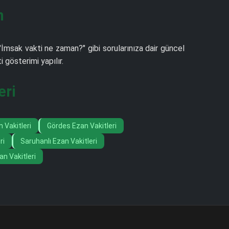
n
 "İmsak vakti ne zaman?" gibi sorularınıza dair güncel
gösterimi yapılır.
eri
Vakitleri
Gördes Ezan Vakitleri
ri
Saruhanlı Ezan Vakitleri
n Vakitleri