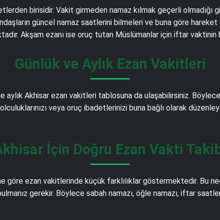
detlerden birisidir. Vakit girmeden namaz kılmak geçerli olmadığı 
daşların güncel namaz saatlerini bilmeleri ve buna göre hareket e
adır. Akşam ezanı ise oruç tutan Müslümanlar için iftar vaktinin
Günlük ve Aylık Ezan Vakitleri
e aylık Akhisar ezan vakitleri tablosuna da ulaşabilirsiniz. Böyle
 yolculuklarınızı veya oruç ibadetlerinizi buna bağlı olarak düzenley
Akhisar İçin Doğru Ezan Vakti Takib
 göre ezan vakitlerinde küçük farklılıklar göstermektedir. Bu n
bulmanız gerekir. Böylece sabah namazı, öğle namazı, iftar saatler