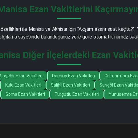
Manisa Ezan Vakitlerini Kaçırmayı
özellikleri ile Manisa ve Akhisar için "Akşam ezanı saat kaçta?",
m algılama sayesinde bulunduğunuz yere göre otomatik namaz saati 
nisa Diğer İlçelerdeki Ezan Vakitl
Alaşehir Ezan Vakitleri
Demirci Ezan Vakitleri
Gölmarmara Ezan 
Kula Ezan Vakitleri
Salihli Ezan Vakitleri
Sarıgöl Ezan Vakitle
Soma Ezan Vakitleri
Turgutlu Ezan Vakitleri
Yunusemre Eza