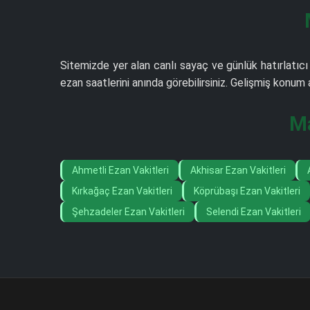
Sitemizde yer alan canlı sayaç ve günlük hatırlatıcı 
ezan saatlerini anında görebilirsiniz. Gelişmiş konu
Ma
Ahmetli Ezan Vakitleri
Akhisar Ezan Vakitleri
Kırkağaç Ezan Vakitleri
Köprübaşı Ezan Vakitleri
Şehzadeler Ezan Vakitleri
Selendi Ezan Vakitleri