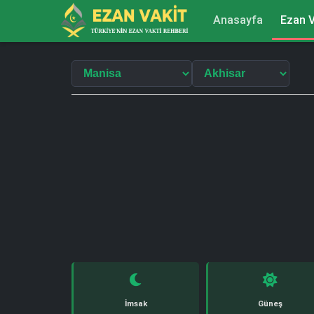
Anasayfa
Ezan V
İmsak
Güneş