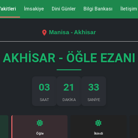
akitleri
İmsakiye
Dini Günler
Bilgi Bankası
İletişim
Manisa - Akhisar
AKHISAR - ÖĞLE EZANI
03
21
32
SAAT
DAKİKA
SANİYE
Öğle
İkindi