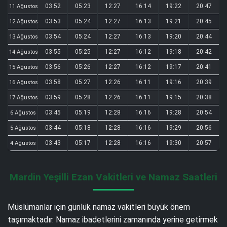
03:52
05:23
12:27
16:14
19:22
20:47
11 Ağustos
03:53
05:24
12:27
16:13
19:21
20:45
12 Ağustos
03:54
05:24
12:27
16:13
19:20
20:44
13 Ağustos
03:55
05:25
12:27
16:12
19:18
20:42
14 Ağustos
03:56
05:26
12:27
16:12
19:17
20:41
15 Ağustos
03:58
05:27
12:26
16:11
19:16
20:39
16 Ağustos
03:59
05:28
12:26
16:11
19:15
20:38
17 Ağustos
03:45
05:19
12:28
16:16
19:28
20:54
6 Ağustos
03:44
05:18
12:28
16:16
19:29
20:56
5 Ağustos
03:43
05:17
12:28
16:16
19:30
20:57
4 Ağustos
Mardin Yeşilli Ezan Vakitleri ve Namaz Saatleri
Müslümanlar için günlük namaz vakitleri büyük önem
taşımaktadır. Namaz ibadetlerini zamanında yerine getirmek