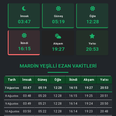
İmsak
Güneş
Öğle
03:47
05:19
12:28
İkindi
Akşam
Yatsı
16:15
19:27
20:53
MARDIN YEŞILLI EZAN VAKITLERI
Tarih
İmsak
Güneş
Öğle
İkindi
Akşam
Yatsı
03:47
05:19
12:28
16:15
19:27
20:53
7 Ağustos
03:48
05:20
12:28
16:15
19:25
20:51
8 Ağustos
03:49
05:21
12:28
16:14
19:24
20:50
9 Ağustos
03:50
05:22
12:28
16:14
19:23
20:48
10 Ağustos