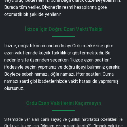
veya oruç ibadetlerinizi buna bağlı olarak düzenleyebilirsiniz.
Burada tüm veriler, Diyanet’in resmi hesaplarına göre
otomatik bir şekilde yenilenir.
İkizce İçin Doğru Ezan Vakti Takibi
İkizce, coğrafi konumundan dolayı Ordu merkezine göre
ezan vakitlerinde küçük farklılıklar göstermektedir. Bu
nedenle site üzerinden seçerken “İkizce ezan saatleri”
ifadesiyle seçim yapmanız ve doğru ilçeyi bulmanız gerekir.
Böylece sabah namazı, öğle namazı, iftar saatleri, Cuma
namazı saati gibi ibadetlerinizde vakit hatası da yapmamış
olursunuz.
Ordu Ezan Vakitlerini Kaçırmayın
Sitemizde yer alan canlı sayaç ve günlük hatırlatıcı özellikleri ile
Ordu ve İkizce için "Akşam ezanı saat kaçta?", "İmsak vakti ne