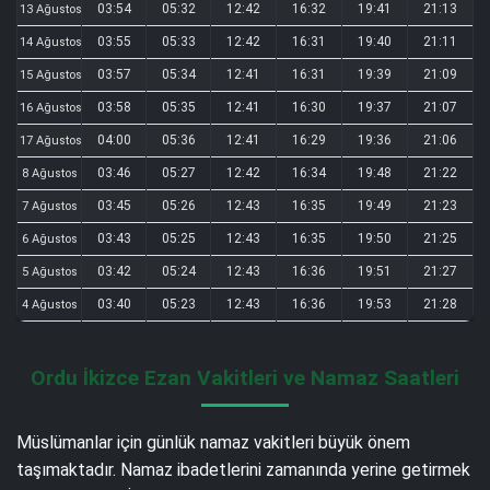
03:54
05:32
12:42
16:32
19:41
21:13
13 Ağustos
03:55
05:33
12:42
16:31
19:40
21:11
14 Ağustos
03:57
05:34
12:41
16:31
19:39
21:09
15 Ağustos
03:58
05:35
12:41
16:30
19:37
21:07
16 Ağustos
04:00
05:36
12:41
16:29
19:36
21:06
17 Ağustos
03:46
05:27
12:42
16:34
19:48
21:22
8 Ağustos
03:45
05:26
12:43
16:35
19:49
21:23
7 Ağustos
03:43
05:25
12:43
16:35
19:50
21:25
6 Ağustos
03:42
05:24
12:43
16:36
19:51
21:27
5 Ağustos
03:40
05:23
12:43
16:36
19:53
21:28
4 Ağustos
Ordu İkizce Ezan Vakitleri ve Namaz Saatleri
Müslümanlar için günlük namaz vakitleri büyük önem
taşımaktadır. Namaz ibadetlerini zamanında yerine getirmek