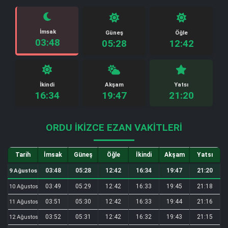
İmsak
Güneş
Öğle
03:48
05:28
12:42
İkindi
Akşam
Yatsı
16:34
19:47
21:20
ORDU İKIZCE EZAN VAKITLERI
Tarih
İmsak
Güneş
Öğle
İkindi
Akşam
Yatsı
03:48
05:28
12:42
16:34
19:47
21:20
9 Ağustos
03:49
05:29
12:42
16:33
19:45
21:18
10 Ağustos
03:51
05:30
12:42
16:33
19:44
21:16
11 Ağustos
03:52
05:31
12:42
16:32
19:43
21:15
12 Ağustos