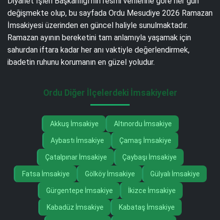
Diyanet İşleri Başkanlığı’nın resmi verilerine göre her gün
değişmekte olup, bu sayfada Ordu Mesudiye 2026 Ramazan
İmsakiyesi üzerinden en güncel haliyle sunulmaktadır.
Ramazan ayının bereketini tam anlamıyla yaşamak için
sahurdan iftara kadar her anı vaktiyle değerlendirmek,
ibadetin ruhunu korumanın en güzel yoludur.
Ordu Diğer İlçelerdeki İmsakiyeler
Akkuş İmsakiye
Altınordu İmsakiye
Aybastı İmsakiye
Çamaş İmsakiye
Çatalpınar İmsakiye
Çaybaşı İmsakiye
Fatsa İmsakiye
Gölköy İmsakiye
Gülyalı İmsakiye
Gürgentepe İmsakiye
İkizce İmsakiye
Kabadüz İmsakiye
Kabataş İmsakiye