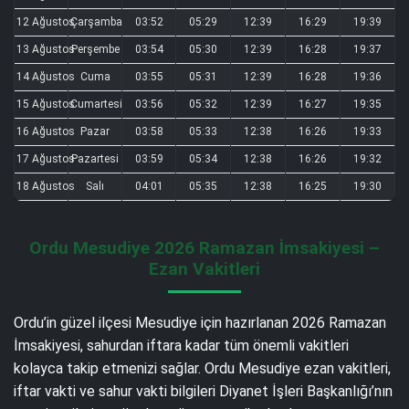
12 Ağustos
Çarşamba
03:52
05:29
12:39
16:29
19:39
13 Ağustos
Perşembe
03:54
05:30
12:39
16:28
19:37
14 Ağustos
Cuma
03:55
05:31
12:39
16:28
19:36
15 Ağustos
Cumartesi
03:56
05:32
12:39
16:27
19:35
16 Ağustos
Pazar
03:58
05:33
12:38
16:26
19:33
17 Ağustos
Pazartesi
03:59
05:34
12:38
16:26
19:32
18 Ağustos
Salı
04:01
05:35
12:38
16:25
19:30
Ordu Mesudiye 2026 Ramazan İmsakiyesi –
Ezan Vakitleri
Ordu’in güzel ilçesi Mesudiye için hazırlanan 2026 Ramazan
İmsakiyesi, sahurdan iftara kadar tüm önemli vakitleri
kolayca takip etmenizi sağlar. Ordu Mesudiye ezan vakitleri,
iftar vakti ve sahur vakti bilgileri Diyanet İşleri Başkanlığı’nın