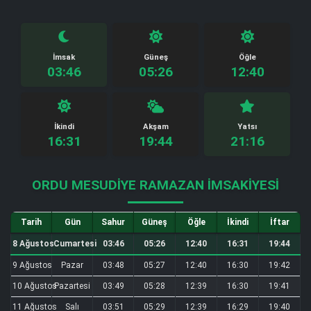
İmsak
Güneş
Öğle
03:46
05:26
12:40
İkindi
Akşam
Yatsı
16:31
19:44
21:16
ORDU MESUDIYE RAMAZAN İMSAKIYESI
Tarih
Gün
Sahur
Güneş
Öğle
İkindi
İftar
8 Ağustos
Cumartesi
03:46
05:26
12:40
16:31
19:44
9 Ağustos
Pazar
03:48
05:27
12:40
16:30
19:42
10 Ağustos
Pazartesi
03:49
05:28
12:39
16:30
19:41
11 Ağustos
Salı
03:51
05:29
12:39
16:29
19:40