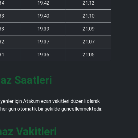
34
19:42
21:12
33
19:40
21:10
33
19:39
21:09
32
19:37
21:07
31
19:36
21:05
z Saatleri
enler için Atakum ezan vakitleri düzenli olarak
ve her gün otomatik bir şekilde güncellenmektedir.
z Vakitleri