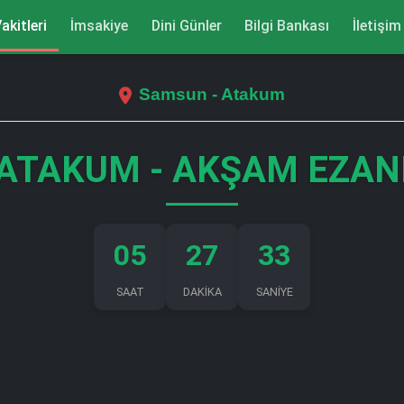
akitleri
İmsakiye
Dini Günler
Bilgi Bankası
İletişim
Samsun - Atakum
ATAKUM - AKŞAM EZAN
05
27
32
SAAT
DAKİKA
SANİYE