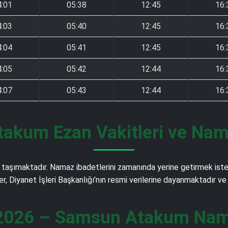
4:01
05:38
12:45
16:
4:03
05:40
12:45
16:
4:04
05:41
12:45
16:
4:05
05:42
12:44
16:
4:07
05:43
12:44
16:
akum Ezan Vakitleri ve Nama
taşımaktadır. Namaz ibadetlerini zamanında yerine getirmek istey
ler, Diyanet İşleri Başkanlığı’nın resmi verilerine dayanmaktadır 
2026 – Samsun Atakum Nama