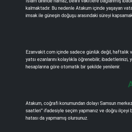
İslam dininde namaz, belirli vakitlere bağlanmış iba
kalmaktadır. Bu nedenle Atakum içinde yaşayan vatand
imsak ile güneşin doğuşu arasındaki süreyi kapsamakt
Ezanvakit.com içinde sadece günlük değil, haftalık v
yatsı ezanlarını kolaylıkla öğrenebilir; ibadetlerinizi,
hesaplarına göre otomatik bir şekilde yenilenir.
A
Atakum, coğrafi konumundan dolayı Samsun merkezin
saatleri” ifadesiyle seçim yapmanız ve doğru ilçeyi 
hatası da yapmamış olursunuz.