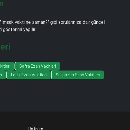
n
"İmsak vakti ne zaman?" gibi sorularınıza dair güncel
gösterimi yapılır.
eri
itleri
Bafra Ezan Vakitleri
ri
Ladik Ezan Vakitleri
Salıpazarı Ezan Vakitleri
İletişim