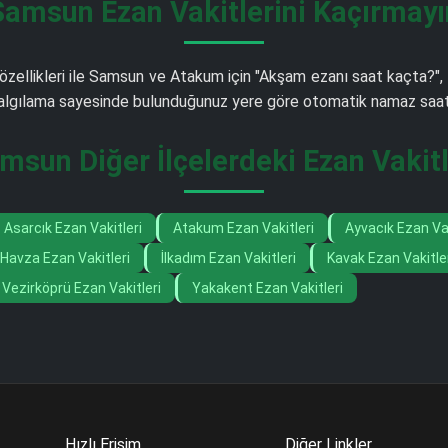
Samsun Ezan Vakitlerini Kaçırmayı
 özellikleri ile Samsun ve Atakum için "Akşam ezanı saat kaçta?", 
m algılama sayesinde bulunduğunuz yere göre otomatik namaz saati 
msun Diğer İlçelerdeki Ezan Vakitl
Asarcık Ezan Vakitleri
Atakum Ezan Vakitleri
Ayvacık Ezan Vak
Havza Ezan Vakitleri
İlkadım Ezan Vakitleri
Kavak Ezan Vakitle
Vezirköprü Ezan Vakitleri
Yakakent Ezan Vakitleri
Hızlı Erişim
Diğer Linkler