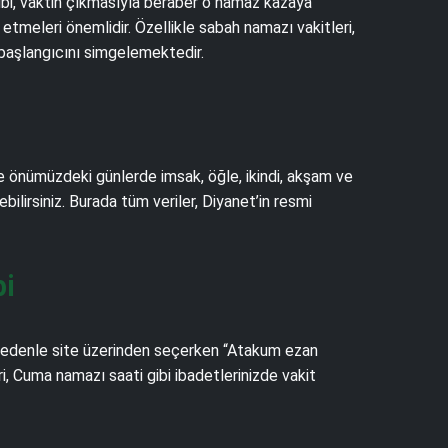
gibi, vaktin çıkmasıyla beraber o namaz kazaya
tmeleri önemlidir. Özellikle sabah namazı vakitleri,
 başlangıcını simgelemektedir.
ce önümüzdeki günlerde imsak, öğle, ikindi, akşam ve
ebilirsiniz. Burada tüm veriler, Diyanet’in resmi
bi
 nedenle site üzerinden seçerken “Atakum ezan
i, Cuma namazı saati gibi ibadetlerinizde vakit