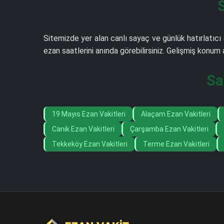
Sitemizde yer alan canlı sayaç ve günlük hatırlatıcı
ezan saatlerini anında görebilirsiniz. Gelişmiş konu
Sa
19 Mayıs Ezan Vakitleri
Alaçam Ezan Vakitleri
Canik Ezan Vakitleri
Çarşamba Ezan Vakitleri
Tekkeköy Ezan Vakitleri
Terme Ezan Vakitleri