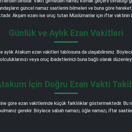
detlerden birisidir. Vakit girmeden namaz kılmak geçerli olmadığı 
aşların güncel namaz saatlerini bilmeleri ve buna göre hareket e
adır. Akşam ezanı ise oruç tutan Müslümanlar için iftar vaktinin
Günlük ve Aylık Ezan Vakitleri
e aylık Atakum ezan vakitleri tablosuna da ulaşabilirsiniz. Böyle
 yolculuklarınızı veya oruç ibadetlerinizi buna bağlı olarak düzenley
takum İçin Doğru Ezan Vakti Taki
e göre ezan vakitlerinde küçük farklılıklar göstermektedir. Bu
bulmanız gerekir. Böylece sabah namazı, öğle namazı, iftar saatler