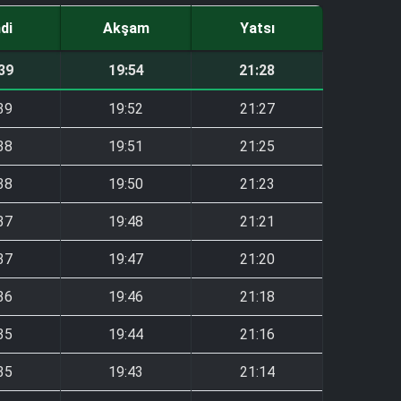
ndi
Akşam
Yatsı
39
19:54
21:28
39
19:52
21:27
38
19:51
21:25
38
19:50
21:23
37
19:48
21:21
37
19:47
21:20
36
19:46
21:18
35
19:44
21:16
35
19:43
21:14