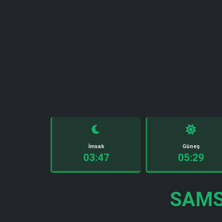
İmsak
Güneş
03:47
05:29
SAMS