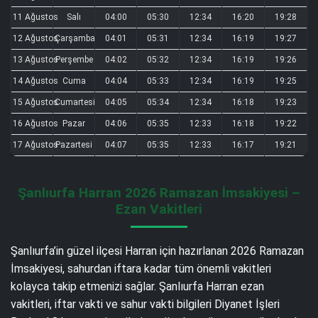
11 Ağustos
Salı
04:00
05:30
12:34
16:20
19:28
12 Ağustos
Çarşamba
04:01
05:31
12:34
16:19
19:27
13 Ağustos
Perşembe
04:02
05:32
12:34
16:19
19:26
14 Ağustos
Cuma
04:04
05:33
12:34
16:19
19:25
15 Ağustos
Cumartesi
04:05
05:34
12:34
16:18
19:23
16 Ağustos
Pazar
04:06
05:35
12:33
16:18
19:22
17 Ağustos
Pazartesi
04:07
05:35
12:33
16:17
19:21
Şanlıurfa Harran 2026 Ramazan İmsakiyesi –
Ezan Vakitleri
Şanlıurfa’in güzel ilçesi Harran için hazırlanan 2026 Ramazan
İmsakiyesi, sahurdan iftara kadar tüm önemli vakitleri
kolayca takip etmenizi sağlar. Şanlıurfa Harran ezan
vakitleri, iftar vakti ve sahur vakti bilgileri Diyanet İşleri