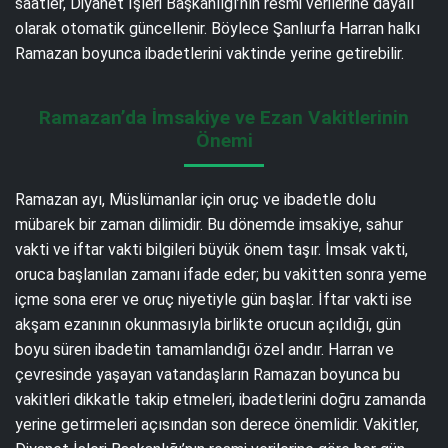
saatler, Diyanet İşleri Başkanlığı’nın resmi verilerine dayalı
olarak otomatik güncellenir. Böylece Şanlıurfa Harran halkı
Ramazan boyunca ibadetlerini vaktinde yerine getirebilir.
Ramazan’da İmsakiye ve Ezan Vakitlerinin
Önemi
Ramazan ayı, Müslümanlar için oruç ve ibadetle dolu
mübarek bir zaman dilimidir. Bu dönemde imsakiye, sahur
vakti ve iftar vakti bilgileri büyük önem taşır. İmsak vakti,
oruca başlanılan zamanı ifade eder; bu vakitten sonra yeme
içme sona erer ve oruç niyetiyle gün başlar. İftar vakti ise
akşam ezanının okunmasıyla birlikte orucun açıldığı, gün
boyu süren ibadetin tamamlandığı özel andır. Harran ve
çevresinde yaşayan vatandaşların Ramazan boyunca bu
vakitleri dikkatle takip etmeleri, ibadetlerini doğru zamanda
yerine getirmeleri açısından son derece önemlidir. Vakitler,