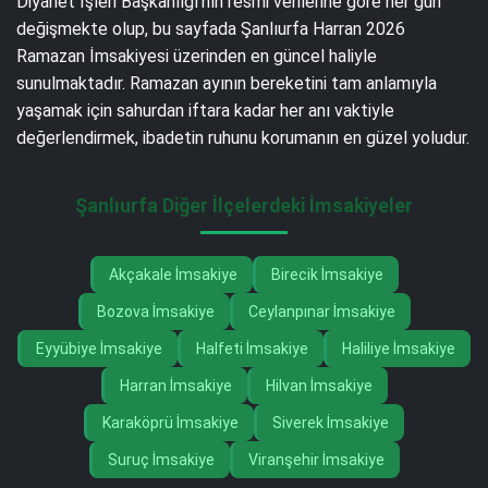
Diyanet İşleri Başkanlığı’nın resmi verilerine göre her gün
değişmekte olup, bu sayfada Şanlıurfa Harran 2026
Ramazan İmsakiyesi üzerinden en güncel haliyle
sunulmaktadır. Ramazan ayının bereketini tam anlamıyla
yaşamak için sahurdan iftara kadar her anı vaktiyle
değerlendirmek, ibadetin ruhunu korumanın en güzel yoludur.
Şanlıurfa Diğer İlçelerdeki İmsakiyeler
Akçakale İmsakiye
Birecik İmsakiye
Bozova İmsakiye
Ceylanpınar İmsakiye
Eyyübiye İmsakiye
Halfeti İmsakiye
Haliliye İmsakiye
Harran İmsakiye
Hilvan İmsakiye
Karaköprü İmsakiye
Siverek İmsakiye
Suruç İmsakiye
Viranşehir İmsakiye