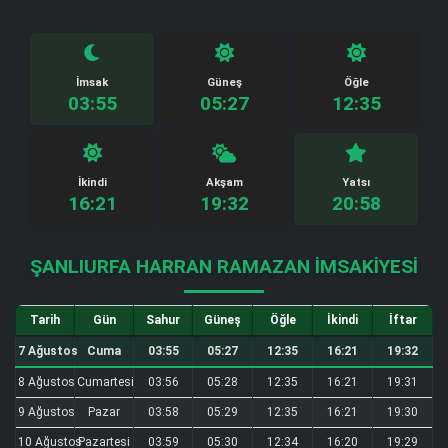
İmsak
Güneş
Öğle
03:55
05:27
12:35
İkindi
Akşam
Yatsı
16:21
19:32
20:58
ŞANLIURFA HARRAN RAMAZAN İMSAKIYESI
Tarih
Gün
Sahur
Güneş
Öğle
İkindi
İftar
7 Ağustos
Cuma
03:55
05:27
12:35
16:21
19:32
8 Ağustos
Cumartesi
03:56
05:28
12:35
16:21
19:31
9 Ağustos
Pazar
03:58
05:29
12:35
16:21
19:30
10 Ağustos
Pazartesi
03:59
05:30
12:34
16:20
19:29