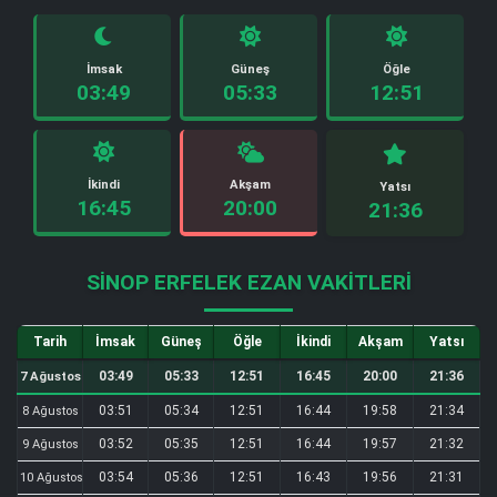
İmsak
Güneş
Öğle
03:49
05:33
12:51
İkindi
Akşam
Yatsı
16:45
20:00
21:36
SINOP ERFELEK EZAN VAKITLERI
Tarih
İmsak
Güneş
Öğle
İkindi
Akşam
Yatsı
03:49
05:33
12:51
16:45
20:00
21:36
7 Ağustos
03:51
05:34
12:51
16:44
19:58
21:34
8 Ağustos
03:52
05:35
12:51
16:44
19:57
21:32
9 Ağustos
03:54
05:36
12:51
16:43
19:56
21:31
10 Ağustos