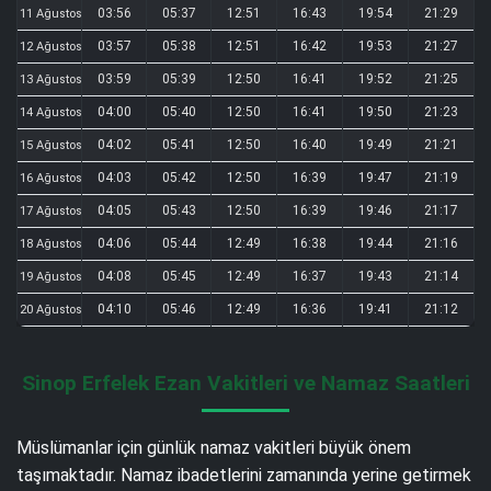
03:56
05:37
12:51
16:43
19:54
21:29
11 Ağustos
03:57
05:38
12:51
16:42
19:53
21:27
12 Ağustos
03:59
05:39
12:50
16:41
19:52
21:25
13 Ağustos
04:00
05:40
12:50
16:41
19:50
21:23
14 Ağustos
04:02
05:41
12:50
16:40
19:49
21:21
15 Ağustos
04:03
05:42
12:50
16:39
19:47
21:19
16 Ağustos
04:05
05:43
12:50
16:39
19:46
21:17
17 Ağustos
04:06
05:44
12:49
16:38
19:44
21:16
18 Ağustos
04:08
05:45
12:49
16:37
19:43
21:14
19 Ağustos
04:10
05:46
12:49
16:36
19:41
21:12
20 Ağustos
Sinop Erfelek Ezan Vakitleri ve Namaz Saatleri
Müslümanlar için günlük namaz vakitleri büyük önem
taşımaktadır. Namaz ibadetlerini zamanında yerine getirmek