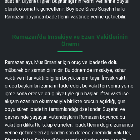
saatler, Diyanet İşleri Başkanlığı’nın resmi verilerine dayalı
olarak otomatik güncellenir. Böylece Sivas Suşehri halkı
Ramazan boyunca ibadetlerini vaktinde yerine getirebilir.
Ramazan’da İmsakiye ve Ezan Vakitlerinin
Önemi
Ramazan ayı, Müslümanlar için oruç ve ibadetle dolu
mübarek bir zaman dilimidir. Bu dönemde imsakiye, sahur
vakti ve iftar vakti bilgileri büyük önem taşır. İmsak vakti,
oruca başlanılan zamanı ifade eder; bu vakitten sonra yeme
içme sona erer ve oruç niyetiyle gün başlar. İftar vakti ise
akşam ezanının okunmasıyla birlikte orucun açıldığı, gün
boyu süren ibadetin tamamlandığı özel andır. Suşehri ve
çevresinde yaşayan vatandaşların Ramazan boyunca bu
vakitleri dikkatle takip etmeleri, ibadetlerini doğru zamanda
yerine getirmeleri açısından son derece önemlidir. Vakitler,