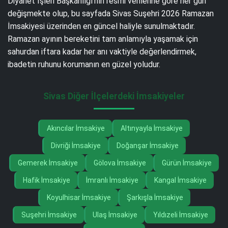
Diyanet İşleri Başkanlığı’nın resmi verilerine göre her gün
değişmekte olup, bu sayfada Sivas Suşehri 2026 Ramazan
İmsakiyesi üzerinden en güncel haliyle sunulmaktadır.
Ramazan ayının bereketini tam anlamıyla yaşamak için
sahurdan iftara kadar her anı vaktiyle değerlendirmek,
ibadetin ruhunu korumanın en güzel yoludur.
Sivas Diğer İlçelerdeki İmsakiyeler
Akıncılar İmsakiye
Altınyayla İmsakiye
Divriği İmsakiye
Doğanşar İmsakiye
Gemerek İmsakiye
Gölova İmsakiye
Gürün İmsakiye
Hafik İmsakiye
İmranlı İmsakiye
Kangal İmsakiye
Koyulhisar İmsakiye
Şarkışla İmsakiye
Suşehri İmsakiye
Ulaş İmsakiye
Yıldızeli İmsakiye