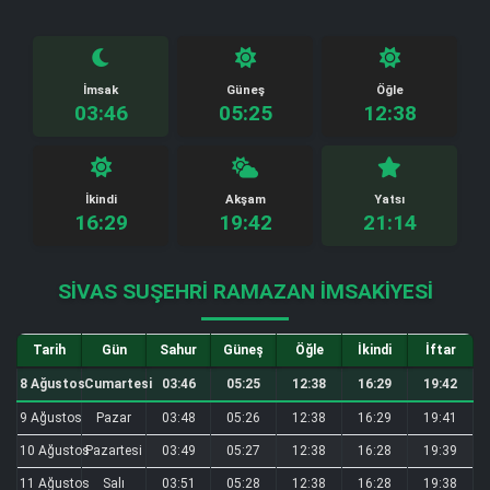
İmsak
Güneş
Öğle
03:46
05:25
12:38
İkindi
Akşam
Yatsı
16:29
19:42
21:14
SIVAS SUŞEHRI RAMAZAN İMSAKIYESI
Tarih
Gün
Sahur
Güneş
Öğle
İkindi
İftar
8 Ağustos
Cumartesi
03:46
05:25
12:38
16:29
19:42
9 Ağustos
Pazar
03:48
05:26
12:38
16:29
19:41
10 Ağustos
Pazartesi
03:49
05:27
12:38
16:28
19:39
11 Ağustos
Salı
03:51
05:28
12:38
16:28
19:38