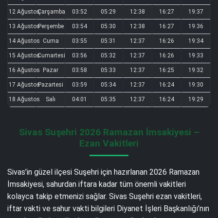
12 Ağustos
Çarşamba
03:52
05:29
12:38
16:27
19:37
13 Ağustos
Perşembe
03:54
05:30
12:38
16:27
19:36
14 Ağustos
Cuma
03:55
05:31
12:37
16:26
19:34
15 Ağustos
Cumartesi
03:56
05:32
12:37
16:26
19:33
16 Ağustos
Pazar
03:58
05:33
12:37
16:25
19:32
17 Ağustos
Pazartesi
03:59
05:34
12:37
16:24
19:30
18 Ağustos
Salı
04:01
05:35
12:37
16:24
19:29
Sivas Suşehri 2026 Ramazan İmsakiyesi –
Ezan Vakitleri
Sivas’in güzel ilçesi Suşehri için hazırlanan 2026 Ramazan
İmsakiyesi, sahurdan iftara kadar tüm önemli vakitleri
kolayca takip etmenizi sağlar. Sivas Suşehri ezan vakitleri,
iftar vakti ve sahur vakti bilgileri Diyanet İşleri Başkanlığı’nın