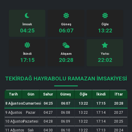
İmsak
Güneş
Öğle
04:25
06:07
13:22
İkindi
Akşam
Yatsı
17:15
20:28
22:02
TEKIRDAĞ HAYRABOLU RAMAZAN İMSAKIYESI
Tarih
Gün
Sahur
Güneş
Öğle
İkindi
İftar
8 Ağustos
Cumartesi
04:25
06:07
13:22
17:15
20:28
9 Ağustos
Pazar
04:27
06:08
13:22
17:14
20:27
10 Ağustos
Pazartesi
04:28
06:09
13:22
17:14
20:25
11 Ağustos
Salı
04:30
06:10
13:22
17:13
20:24