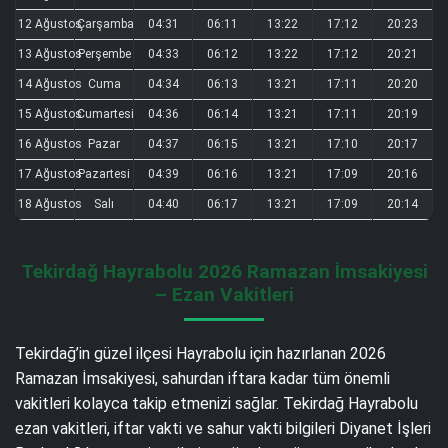
12 Ağustos
Çarşamba
04:31
06:11
13:22
17:12
20:23
13 Ağustos
Perşembe
04:33
06:12
13:22
17:12
20:21
14 Ağustos
Cuma
04:34
06:13
13:21
17:11
20:20
15 Ağustos
Cumartesi
04:36
06:14
13:21
17:11
20:19
16 Ağustos
Pazar
04:37
06:15
13:21
17:10
20:17
17 Ağustos
Pazartesi
04:39
06:16
13:21
17:09
20:16
18 Ağustos
Salı
04:40
06:17
13:21
17:09
20:14
Tekirdağ Hayrabolu 2026 Ramazan İmsakiyesi
– Ezan Vakitleri
Tekirdağ’in güzel ilçesi Hayrabolu için hazırlanan 2026
Ramazan İmsakiyesi, sahurdan iftara kadar tüm önemli
vakitleri kolayca takip etmenizi sağlar. Tekirdağ Hayrabolu
ezan vakitleri, iftar vakti ve sahur vakti bilgileri Diyanet İşleri