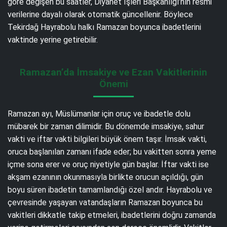
göre değişen bu saatler, Diyanet İşleri Başkanlığı’nın resmi
verilerine dayalı olarak otomatik güncellenir. Böylece
Tekirdağ Hayrabolu halkı Ramazan boyunca ibadetlerini
vaktinde yerine getirebilir.
Ramazan’da İmsakiye ve Ezan Vakitlerinin
Önemi
Ramazan ayı, Müslümanlar için oruç ve ibadetle dolu
mübarek bir zaman dilimidir. Bu dönemde imsakiye, sahur
vakti ve iftar vakti bilgileri büyük önem taşır. İmsak vakti,
oruca başlanılan zamanı ifade eder; bu vakitten sonra yeme
içme sona erer ve oruç niyetiyle gün başlar. İftar vakti ise
akşam ezanının okunmasıyla birlikte orucun açıldığı, gün
boyu süren ibadetin tamamlandığı özel andır. Hayrabolu ve
çevresinde yaşayan vatandaşların Ramazan boyunca bu
vakitleri dikkatle takip etmeleri, ibadetlerini doğru zamanda