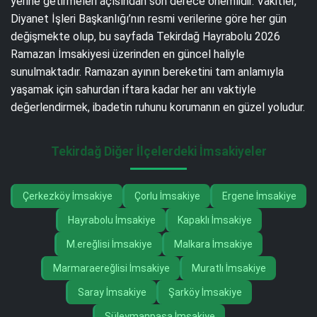
yerine getirmeleri açısından son derece önemlidir. Vakitler,
Diyanet İşleri Başkanlığı’nın resmi verilerine göre her gün
değişmekte olup, bu sayfada Tekirdağ Hayrabolu 2026
Ramazan İmsakiyesi üzerinden en güncel haliyle
sunulmaktadır. Ramazan ayının bereketini tam anlamıyla
yaşamak için sahurdan iftara kadar her anı vaktiyle
değerlendirmek, ibadetin ruhunu korumanın en güzel yoludur.
Tekirdağ Diğer İlçelerdeki İmsakiyeler
Çerkezköy İmsakiye
Çorlu İmsakiye
Ergene İmsakiye
Hayrabolu İmsakiye
Kapaklı İmsakiye
M.ereğlisi İmsakiye
Malkara İmsakiye
Marmaraereğlisi İmsakiye
Muratlı İmsakiye
Saray İmsakiye
Şarköy İmsakiye
Süleymanpaşa İmsakiye