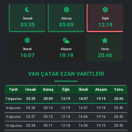
İmsak
Güneş
Öğle
03:35
05:09
12:19
İkindi
Akşam
Yatsı
16:07
19:19
20:46
VAN ÇATAK EZAN VAKITLERI
Tarih
İmsak
Güneş
Öğle
İkindi
Akşam
Yatsı
03:35
05:09
12:19
16:07
19:19
20:46
7 Ağustos
03:36
05:10
12:19
16:07
19:18
20:45
8 Ağustos
03:37
05:10
12:18
16:06
19:16
20:43
9 Ağustos
03:38
05:11
12:18
16:06
19:15
20:42
10 Ağustos