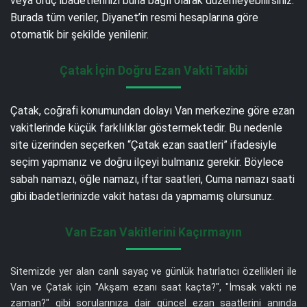
veya oruç ibadetlerinizi buna bağlı olarak düzenleyebilirsiniz.
Burada tüm veriler, Diyanet’in resmi hesaplarına göre
otomatik bir şekilde yenilenir.
Çatak İçin Doğru Ezan Vakti Takibi
Çatak, coğrafi konumundan dolayı Van merkezine göre ezan
vakitlerinde küçük farklılıklar göstermektedir. Bu nedenle
site üzerinden seçerken “Çatak ezan saatleri” ifadesiyle
seçim yapmanız ve doğru ilçeyi bulmanız gerekir. Böylece
sabah namazı, öğle namazı, iftar saatleri, Cuma namazı saati
gibi ibadetlerinizde vakit hatası da yapmamış olursunuz.
Van Ezan Vakitlerini Kaçırmayın
Sitemizde yer alan canlı sayaç ve günlük hatırlatıcı özellikleri ile
Van ve Çatak için "Akşam ezanı saat kaçta?", "İmsak vakti ne
zaman?" gibi sorularınıza dair güncel ezan saatlerini anında