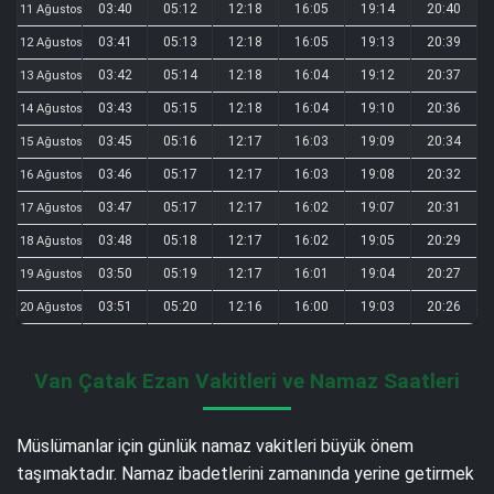
03:40
05:12
12:18
16:05
19:14
20:40
11 Ağustos
03:41
05:13
12:18
16:05
19:13
20:39
12 Ağustos
03:42
05:14
12:18
16:04
19:12
20:37
13 Ağustos
03:43
05:15
12:18
16:04
19:10
20:36
14 Ağustos
03:45
05:16
12:17
16:03
19:09
20:34
15 Ağustos
03:46
05:17
12:17
16:03
19:08
20:32
16 Ağustos
03:47
05:17
12:17
16:02
19:07
20:31
17 Ağustos
03:48
05:18
12:17
16:02
19:05
20:29
18 Ağustos
03:50
05:19
12:17
16:01
19:04
20:27
19 Ağustos
03:51
05:20
12:16
16:00
19:03
20:26
20 Ağustos
Van Çatak Ezan Vakitleri ve Namaz Saatleri
Müslümanlar için günlük namaz vakitleri büyük önem
taşımaktadır. Namaz ibadetlerini zamanında yerine getirmek