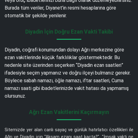
veya oruç ibadetlerinizi buna bağlı olarak düzenleyebilirsiniz.
Burada tüm veriler, Diyanet’in resmi hesaplarına göre
otomatik bir şekilde yenilenir.
Diyadin İçin Doğru Ezan Vakti Takibi
Diyadin, coğrafi konumundan dolayı Ağrı merkezine göre
ezan vakitlerinde küçük farklılıklar göstermektedir. Bu
nedenle site üzerinden seçerken “Diyadin ezan saatleri”
ifadesiyle seçim yapmanız ve doğru ilçeyi bulmanız gerekir.
Böylece sabah namazı, öğle namazı, iftar saatleri, Cuma
namazı saati gibi ibadetlerinizde vakit hatası da yapmamış
olursunuz.
Ağrı Ezan Vakitlerini Kaçırmayın
Sitemizde yer alan canlı sayaç ve günlük hatırlatıcı özellikleri ile
Ağrı ve Diyadin için "Akşam ezanı saat kaçta?", "İmsak vakti ne