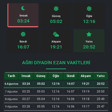
İmsak
Güneş
Öğle
03:24
05:02
12:16
İkindi
Akşam
Yatsı
16:07
19:21
20:52
AĞRI DIYADIN EZAN VAKITLERI
Tarih
İmsak
Güneş
Öğle
İkindi
Akşam
Yatsı
03:24
05:02
12:16
16:07
19:21
20:52
6 Ağustos
03:25
05:03
12:16
16:07
19:19
20:50
7 Ağustos
03:27
05:04
12:16
16:06
19:18
20:49
8 Ağustos
03:28
05:05
12:16
16:06
19:17
20:47
9 Ağustos