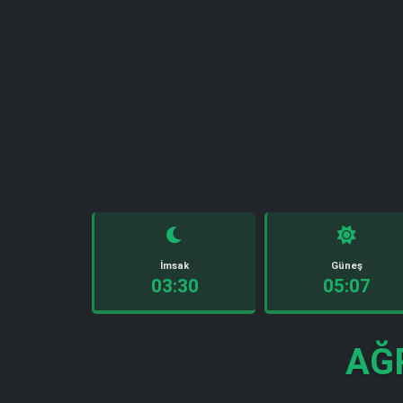
İmsak
Güneş
03:30
05:07
AĞ