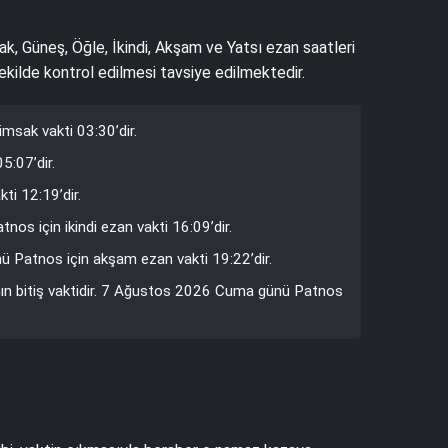
sak, Güneş, Öğle, İkindi, Akşam ve Yatsı ezan saatleri
şekilde kontrol edilmesi tavsiye edilmektedir.
sak vakti 03:30’dir.
5:07’dir.
i 12:19’dir.
os için ikindi ezan vakti 16:09’dir.
ü Patnos için akşam ezan vakti 19:22’dir.
nın bitiş vaktidir. 7 Ağustos 2026 Cuma günü Patnos