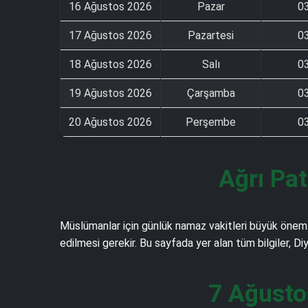
16 Ağustos 2026
Pazar
0
17 Ağustos 2026
Pazartesi
0
18 Ağustos 2026
Salı
0
19 Ağustos 2026
Çarşamba
0
20 Ağustos 2026
Perşembe
0
Ağrı Pat
Müslümanlar için günlük namaz vakitleri büyük önem 
edilmesi gerekir. Bu sayfada yer alan tüm bilgiler, D
7 Ağusto