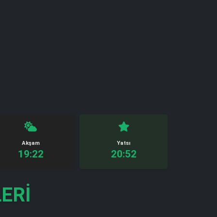
Akşam
Yatsı
19:22
20:52
ERI