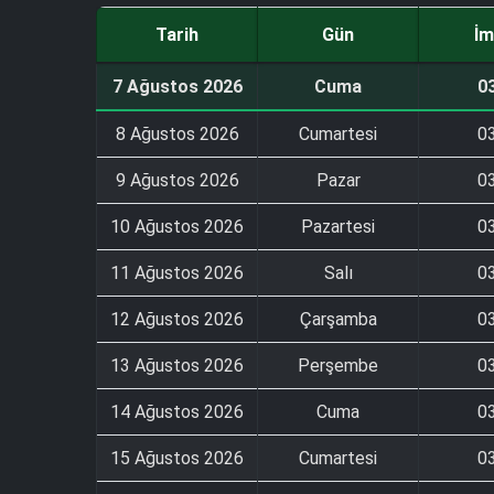
Tarih
Gün
İm
7 Ağustos 2026
Cuma
0
8 Ağustos 2026
Cumartesi
0
9 Ağustos 2026
Pazar
0
10 Ağustos 2026
Pazartesi
0
11 Ağustos 2026
Salı
0
12 Ağustos 2026
Çarşamba
0
13 Ağustos 2026
Perşembe
0
14 Ağustos 2026
Cuma
0
15 Ağustos 2026
Cumartesi
0