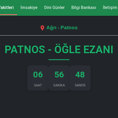
akitleri
İmsakiye
Dini Günler
Bilgi Bankası
İletişim
Ağrı - Patnos
PATNOS - ÖĞLE EZANI
06
56
47
SAAT
DAKİKA
SANİYE