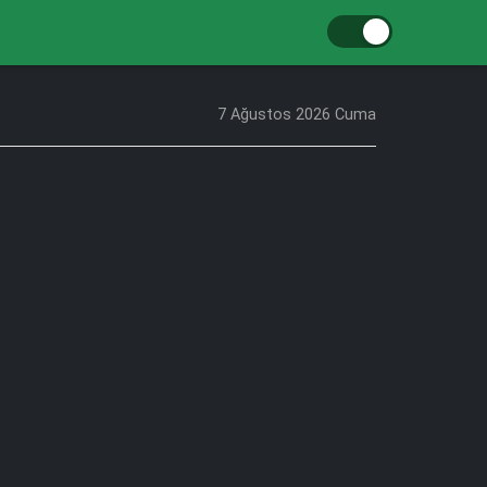
7 Ağustos 2026 Cuma