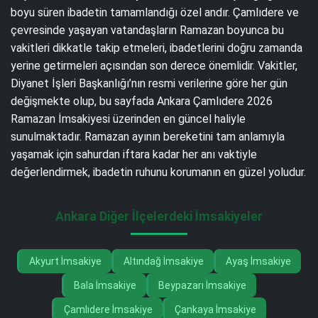
boyu süren ibadetin tamamlandığı özel andır. Çamlıdere ve
çevresinde yaşayan vatandaşların Ramazan boyunca bu
vakitleri dikkatle takip etmeleri, ibadetlerini doğru zamanda
yerine getirmeleri açısından son derece önemlidir. Vakitler,
Diyanet İşleri Başkanlığı’nın resmi verilerine göre her gün
değişmekte olup, bu sayfada Ankara Çamlıdere 2026
Ramazan İmsakiyesi üzerinden en güncel haliyle
sunulmaktadır. Ramazan ayının bereketini tam anlamıyla
yaşamak için sahurdan iftara kadar her anı vaktiyle
değerlendirmek, ibadetin ruhunu korumanın en güzel yoludur.
Ankara Diğer İlçelerdeki İmsakiyeler
Akyurt İmsakiye
Altındağ İmsakiye
Ayaş İmsakiye
Bala İmsakiye
Beypazarı İmsakiye
Çamlıdere İmsakiye
Çankaya İmsakiye