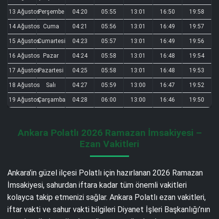
13 Ağustos
Perşembe
04:20
05:55
13:01
16:50
19:58
14 Ağustos
Cuma
04:21
05:56
13:01
16:49
19:57
15 Ağustos
Cumartesi
04:23
05:57
13:01
16:49
19:56
16 Ağustos
Pazar
04:24
05:58
13:01
16:48
19:54
17 Ağustos
Pazartesi
04:25
05:58
13:01
16:48
19:53
18 Ağustos
Salı
04:27
05:59
13:00
16:47
19:52
19 Ağustos
Çarşamba
04:28
06:00
13:00
16:46
19:50
Ankara Polatlı 2026 Ramazan İmsakiyesi –
Ezan Vakitleri
Ankara’in güzel ilçesi Polatlı için hazırlanan 2026 Ramazan
İmsakiyesi, sahurdan iftara kadar tüm önemli vakitleri
kolayca takip etmenizi sağlar. Ankara Polatlı ezan vakitleri,
iftar vakti ve sahur vakti bilgileri Diyanet İşleri Başkanlığı’nın