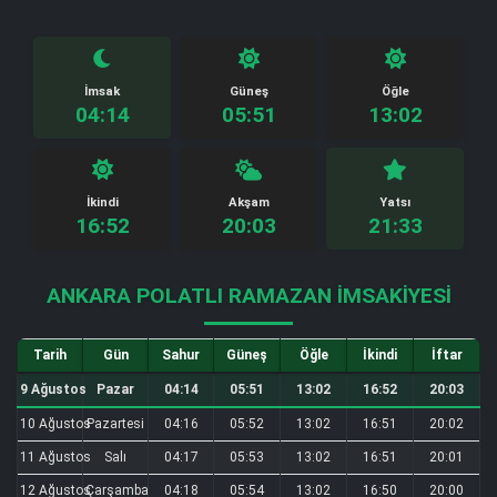
İmsak
Güneş
Öğle
04:14
05:51
13:02
İkindi
Akşam
Yatsı
16:52
20:03
21:33
ANKARA POLATLI RAMAZAN İMSAKIYESI
Tarih
Gün
Sahur
Güneş
Öğle
İkindi
İftar
9 Ağustos
Pazar
04:14
05:51
13:02
16:52
20:03
10 Ağustos
Pazartesi
04:16
05:52
13:02
16:51
20:02
11 Ağustos
Salı
04:17
05:53
13:02
16:51
20:01
12 Ağustos
Çarşamba
04:18
05:54
13:02
16:50
20:00