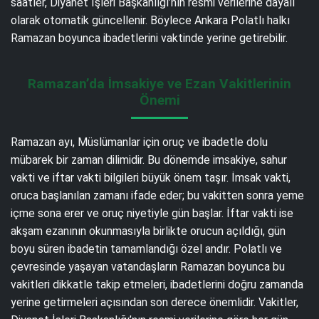
saatler, Diyanet İşleri Başkanlığı’nın resmi verilerine dayalı
olarak otomatik güncellenir. Böylece Ankara Polatlı halkı
Ramazan boyunca ibadetlerini vaktinde yerine getirebilir.
Ramazan’da İmsakiye ve Ezan Vakitlerinin
Önemi
Ramazan ayı, Müslümanlar için oruç ve ibadetle dolu
mübarek bir zaman dilimidir. Bu dönemde imsakiye, sahur
vakti ve iftar vakti bilgileri büyük önem taşır. İmsak vakti,
oruca başlanılan zamanı ifade eder; bu vakitten sonra yeme
içme sona erer ve oruç niyetiyle gün başlar. İftar vakti ise
akşam ezanının okunmasıyla birlikte orucun açıldığı, gün
boyu süren ibadetin tamamlandığı özel andır. Polatlı ve
çevresinde yaşayan vatandaşların Ramazan boyunca bu
vakitleri dikkatle takip etmeleri, ibadetlerini doğru zamanda
yerine getirmeleri açısından son derece önemlidir. Vakitler,