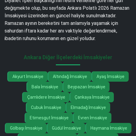
Diyanet İşleri Başkanlığı’nın resmi verilerine göre her gün
değişmekte olup, bu sayfada Ankara Polatlı 2026 Ramazan
İmsakiyesi üzerinden en güncel haliyle sunulmaktadır.
Ramazan ayının bereketini tam anlamıyla yaşamak için
sahurdan iftara kadar her anı vaktiyle değerlendirmek,
ibadetin ruhunu korumanın en güzel yoludur.
Ankara Diğer İlçelerdeki İmsakiyeler
Akyurt İmsakiye
Altındağ İmsakiye
Ayaş İmsakiye
Bala İmsakiye
Beypazarı İmsakiye
Çamlıdere İmsakiye
Çankaya İmsakiye
Cubuk İmsakiye
Elmadağ İmsakiye
Etimesgut İmsakiye
Evren İmsakiye
Gölbaşı İmsakiye
Güdül İmsakiye
Haymana İmsakiye