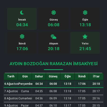
İmsak
Güneş
Öğle
04:34
06:08
13:18
İkindi
Akşam
Yatsı
17:06
20:18
21:45
AYDIN BOZDOĞAN RAMAZAN İMSAKIYESI
Tarih
Gün
Sahur
Güneş
Öğle
İkindi
İftar
6 Ağustos
Perşembe
04:34
06:08
13:18
17:06
20:18
7 Ağustos
Cuma
04:35
06:08
13:18
17:05
20:17
8 Ağustos
Cumartesi
04:36
06:09
13:18
17:05
20:16
9 Ağustos
Pazar
04:37
06:10
13:17
17:05
20:15