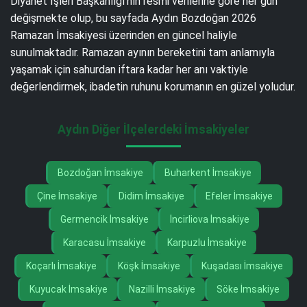
Diyanet İşleri Başkanlığı’nın resmi verilerine göre her gün
değişmekte olup, bu sayfada Aydın Bozdoğan 2026
Ramazan İmsakiyesi üzerinden en güncel haliyle
sunulmaktadır. Ramazan ayının bereketini tam anlamıyla
yaşamak için sahurdan iftara kadar her anı vaktiyle
değerlendirmek, ibadetin ruhunu korumanın en güzel yoludur.
Aydın Diğer İlçelerdeki İmsakiyeler
Bozdoğan İmsakiye
Buharkent İmsakiye
Çine İmsakiye
Didim İmsakiye
Efeler İmsakiye
Germencik İmsakiye
İncirliova İmsakiye
Karacasu İmsakiye
Karpuzlu İmsakiye
Koçarlı İmsakiye
Köşk İmsakiye
Kuşadası İmsakiye
Kuyucak İmsakiye
Nazilli İmsakiye
Söke İmsakiye