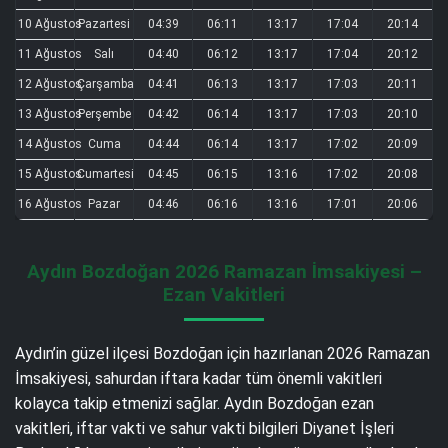
10 Ağustos
Pazartesi
04:39
06:11
13:17
17:04
20:14
11 Ağustos
Salı
04:40
06:12
13:17
17:04
20:12
12 Ağustos
Çarşamba
04:41
06:13
13:17
17:03
20:11
13 Ağustos
Perşembe
04:42
06:14
13:17
17:03
20:10
14 Ağustos
Cuma
04:44
06:14
13:17
17:02
20:09
15 Ağustos
Cumartesi
04:45
06:15
13:16
17:02
20:08
16 Ağustos
Pazar
04:46
06:16
13:16
17:01
20:06
Aydın Bozdoğan 2026 Ramazan İmsakiyesi –
Ezan Vakitleri
Aydın’in güzel ilçesi Bozdoğan için hazırlanan 2026 Ramazan
İmsakiyesi, sahurdan iftara kadar tüm önemli vakitleri
kolayca takip etmenizi sağlar. Aydın Bozdoğan ezan
vakitleri, iftar vakti ve sahur vakti bilgileri Diyanet İşleri