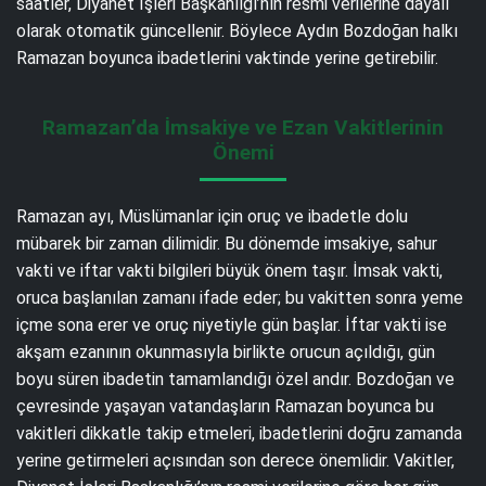
saatler, Diyanet İşleri Başkanlığı’nın resmi verilerine dayalı
olarak otomatik güncellenir. Böylece Aydın Bozdoğan halkı
Ramazan boyunca ibadetlerini vaktinde yerine getirebilir.
Ramazan’da İmsakiye ve Ezan Vakitlerinin
Önemi
Ramazan ayı, Müslümanlar için oruç ve ibadetle dolu
mübarek bir zaman dilimidir. Bu dönemde imsakiye, sahur
vakti ve iftar vakti bilgileri büyük önem taşır. İmsak vakti,
oruca başlanılan zamanı ifade eder; bu vakitten sonra yeme
içme sona erer ve oruç niyetiyle gün başlar. İftar vakti ise
akşam ezanının okunmasıyla birlikte orucun açıldığı, gün
boyu süren ibadetin tamamlandığı özel andır. Bozdoğan ve
çevresinde yaşayan vatandaşların Ramazan boyunca bu
vakitleri dikkatle takip etmeleri, ibadetlerini doğru zamanda
yerine getirmeleri açısından son derece önemlidir. Vakitler,