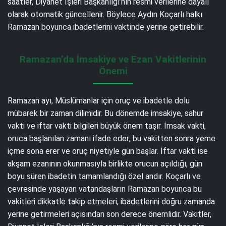
saatler, Diyanet İşleri Başkanlığı’nın resmi verilerine dayalı
olarak otomatik güncellenir. Böylece Aydın Koçarlı halkı
Ramazan boyunca ibadetlerini vaktinde yerine getirebilir.
Ramazan’da İmsakiye ve Ezan Vakitlerinin
Önemi
Ramazan ayı, Müslümanlar için oruç ve ibadetle dolu
mübarek bir zaman dilimidir. Bu dönemde imsakiye, sahur
vakti ve iftar vakti bilgileri büyük önem taşır. İmsak vakti,
oruca başlanılan zamanı ifade eder; bu vakitten sonra yeme
içme sona erer ve oruç niyetiyle gün başlar. İftar vakti ise
akşam ezanının okunmasıyla birlikte orucun açıldığı, gün
boyu süren ibadetin tamamlandığı özel andır. Koçarlı ve
çevresinde yaşayan vatandaşların Ramazan boyunca bu
vakitleri dikkatle takip etmeleri, ibadetlerini doğru zamanda
yerine getirmeleri açısından son derece önemlidir. Vakitler,