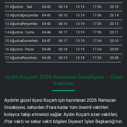
11 Ağustos
Salı
04:42
06:14
13:19
17:06
20:15
12 Ağustos
Çarşamba
04:43
06:15
13:19
17:06
20:14
13 Ağustos
Perşembe
04:45
06:16
13:19
17:05
20:13
14 Ağustos
Cuma
04:46
06:17
13:19
17:05
20:11
15 Ağustos
Cumartesi
04:47
06:17
13:19
17:04
20:10
16 Ağustos
Pazar
04:48
06:18
13:19
17:04
20:09
17 Ağustos
Pazartesi
04:49
06:19
13:18
17:03
20:08
Aydın Koçarlı 2026 Ramazan İmsakiyesi – Ezan
Vakitleri
Aydın’in güzel ilçesi Koçarlı için hazırlanan 2026 Ramazan
İmsakiyesi, sahurdan iftara kadar tüm önemli vakitleri
kolayca takip etmenizi sağlar. Aydın Koçarlı ezan vakitleri,
iftar vakti ve sahur vakti bilgileri Diyanet İşleri Başkanlığı’nın