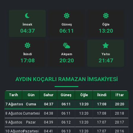
İmsak
Güneş
Öğle
04:37
06:11
13:20
İkindi
Akşam
Yatsı
17:08
20:20
21:47
AYDIN KOÇARLI RAMAZAN İMSAKIYESI
Tarih
Gün
Sahur
Güneş
Öğle
İkindi
İftar
7 Ağustos
Cuma
04:37
06:11
13:20
17:08
20:20
8 Ağustos
Cumartesi
04:38
06:11
13:20
17:08
20:18
9 Ağustos
Pazar
04:39
06:12
13:20
17:07
20:17
10 Ağustos
Pazartesi
04:41
06:13
13:20
17:07
20:16