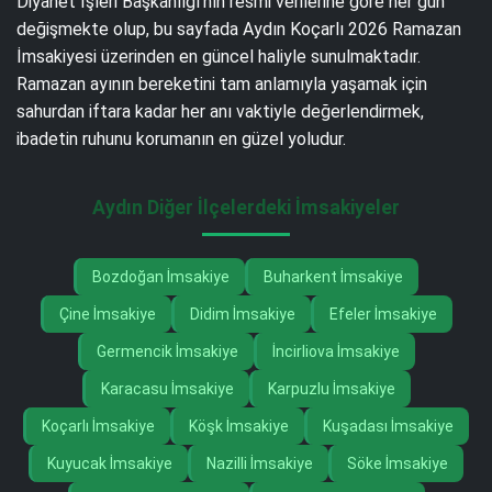
Diyanet İşleri Başkanlığı’nın resmi verilerine göre her gün
değişmekte olup, bu sayfada Aydın Koçarlı 2026 Ramazan
İmsakiyesi üzerinden en güncel haliyle sunulmaktadır.
Ramazan ayının bereketini tam anlamıyla yaşamak için
sahurdan iftara kadar her anı vaktiyle değerlendirmek,
ibadetin ruhunu korumanın en güzel yoludur.
Aydın Diğer İlçelerdeki İmsakiyeler
Bozdoğan İmsakiye
Buharkent İmsakiye
Çine İmsakiye
Didim İmsakiye
Efeler İmsakiye
Germencik İmsakiye
İncirliova İmsakiye
Karacasu İmsakiye
Karpuzlu İmsakiye
Koçarlı İmsakiye
Köşk İmsakiye
Kuşadası İmsakiye
Kuyucak İmsakiye
Nazilli İmsakiye
Söke İmsakiye